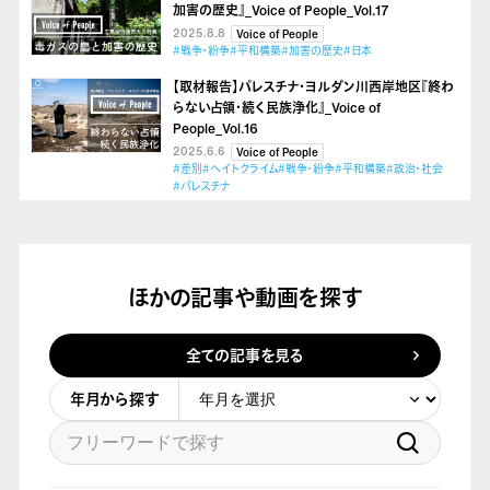
加害の歴史』_Voice of People_Vol.17
2025.8.8
Voice of People
#戦争・紛争
#平和構築
#加害の歴史
#日本
【取材報告】パレスチナ・ヨルダン川西岸地区『終わ
らない占領・続く民族浄化』_Voice of
People_Vol.16
2025.6.6
Voice of People
#差別
#ヘイトクライム
#戦争・紛争
#平和構築
#政治・社会
#パレスチナ
ほかの記事や動画を探す
全ての記事を見る
年月から探す