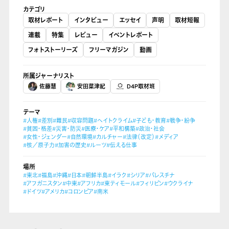
カテゴリ
取材レポート
インタビュー
エッセイ
声明
取材短報
連載
特集
レビュー
イベントレポート
フォトストーリーズ
フリーマガジン
動画
所属ジャーナリスト
佐藤慧
安田菜津紀
D4P取材班
テーマ
#人権
#差別
#難民
#収容問題
#ヘイトクライム
#子ども・教育
#戦争・紛争
#貧困・格差
#災害・防災
#医療・ケア
#平和構築
#政治・社会
#女性・ジェンダー
#自然環境
#カルチャー
#法律（改定）
#メディア
#核／原子力
#加害の歴史
#ルーツ
#伝える仕事
場所
#東北
#福島
#沖縄
#日本
#朝鮮半島
#イラク
#シリア
#パレスチナ
#アフガニスタン
#中東
#アフリカ
#東ティモール
#フィリピン
#ウクライナ
#ドイツ
#アメリカ
#コロンビア
#南米