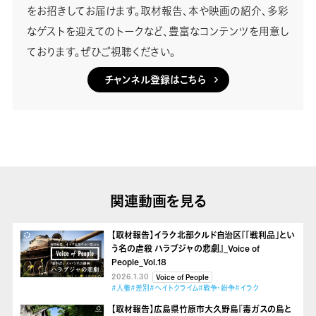
をお招きしてお届けます。取材報告、本や映画の紹介、多彩
なゲストを迎えてのトークなど、豊富なコンテンツを用意し
ております。ぜひご視聴ください。
チャンネル登録はこちら
関連動画を見る
【取材報告】イラク北部クルド自治区『「戦利品」とい
う名の虐殺 ハラブジャの悲劇』_Voice of
People_Vol.18
2026.1.30
Voice of People
#人権
#差別
#ヘイトクライム
#戦争・紛争
#イラク
【取材報告】広島県竹原市大久野島『毒ガスの島と