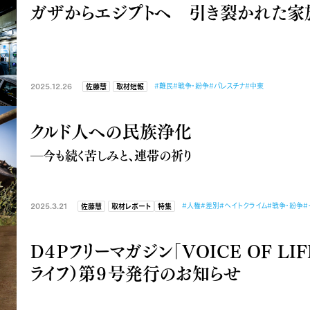
ガザからエジプトへ 引き裂かれた家
2025.12.26
#難民
#戦争・紛争
#パレスチナ
#中東
佐藤慧
取材短報
クルド人への民族浄化
―今も続く苦しみと、連帯の祈り
2025.3.21
#人権
#差別
#ヘイトクライム
#戦争・紛争
#
佐藤慧
取材レポート
特集
D４Pフリーマガジン「VOICE OF LIF
ライフ）第９号発行のお知らせ