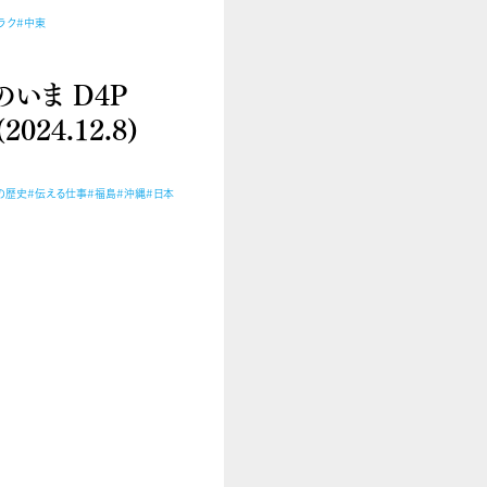
ラク
#中東
いま D4P
024.12.8)
の歴史
#伝える仕事
#福島
#沖縄
#日本