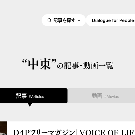
記事を探す
Dialogue for Peo
“中東”
の記事・動画一覧
記事
動画
#Articles
#Movies
D４Pフリーマガジン「VOICE OF LIF