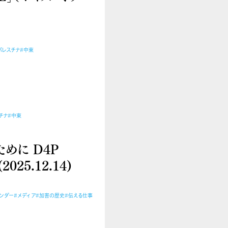
パレスチナ
#中東
チナ
#中東
めに D4P
025.12.14)
ェンダー
#メディア
#加害の歴史
#伝える仕事