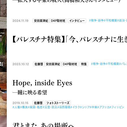
2024.11.19
#戦争・紛争
#平和構築
#政治・
安田菜津紀
D4P取材班
インタビュー
【パレスチナ特集】「今、パレスチナに生
2023.10.12
#戦争・紛争
#平和構築
#パレ
佐藤慧
安田菜津紀
D4P取材班
特集
Hope, inside Eyes
―瞳に映る希望
2019.10.15
佐藤慧
フォトストーリーズ
#人権
#難民
#貧困・格差
#災害・防災
#自然環境
#イラク
#シリア
#中東
#アフリカ
#フィリピン
君とまた、あの場所へ