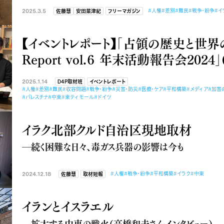
2025.3.5
#人権
#差別
#難民
#戦争・紛争
#イ
佐藤慧
安田菜津紀
フリーマガジン
【イベントレポート】「占領の歴史と世界の
Report vol.６ 年末活動報告会2024」(2
2025.1.14
D4P取材班
イベントレポート
#人権
#差別
#難民
#収容問題
#戦争・紛争
#災害・防災
#医療・ケア
#平和構築
#メディア
#加害
#パレスチナ
#中東
#東ティモール
#ドイツ
イラク北部クルド自治区現地取材
―続く困難な日々、毒ガス兵器の影響は今も
2024.12.18
#人権
#戦争・紛争
#平和構築
#イラク
#中東
佐藤慧
取材短報
イランとイスラエル
―拡大する中東の戦火（高橋和夫さんインタビュー）