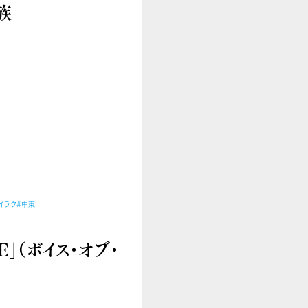
族
イラク
#中東
E」（ボイス・オブ・