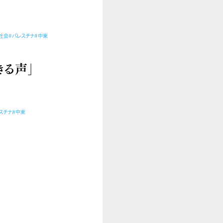
社会
#パレスチナ
#中東
きる声」
スチナ
#中東