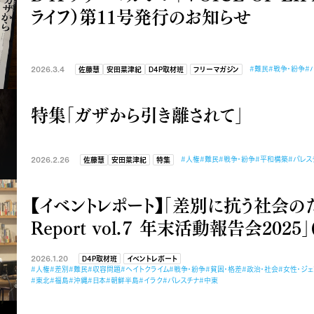
ライフ）第11号発行のお知らせ
2026.3.4
#難民
#戦争・紛争
#
佐藤慧
安田菜津紀
D4P取材班
フリーマガジン
特集「ガザから引き離されて」
2026.2.26
#人権
#難民
#戦争・紛争
#平和構築
#パレス
佐藤慧
安田菜津紀
特集
【イベントレポート】「差別に抗う社会のた
Report vol.７ 年末活動報告会2025」(2
2026.1.20
D4P取材班
イベントレポート
#人権
#差別
#難民
#収容問題
#ヘイトクライム
#戦争・紛争
#貧困・格差
#政治・社会
#女性・ジ
#東北
#福島
#沖縄
#日本
#朝鮮半島
#イラク
#パレスチナ
#中東