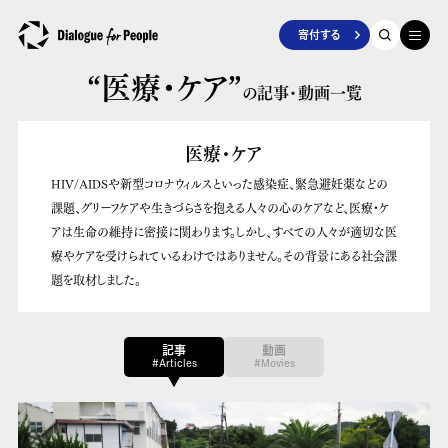
寄付する
“医療・ケア”
の記事・動画一覧
医療・ケア
HIV/AIDSや新型コロナウィルスといった感染症、緊急避妊薬などの
課題、グリーフケアや生きづらさを抱える人々の心のケアなど、医療・ケ
アは生命の維持に密接に関わります。しかし、すべての人々が適切な医
療やケアを受けられているわけではありません。その背景にある社会課
題を取材しました。
記事
動画
#Articles
#Movies