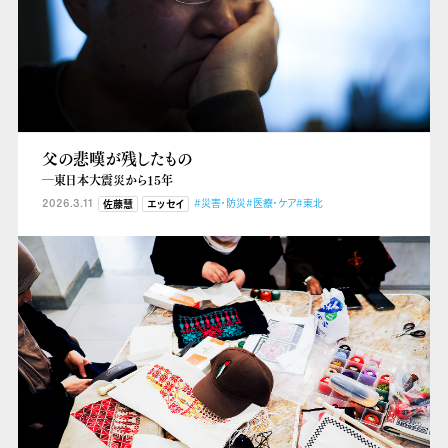
父の悲嘆が残したもの
―東日本大震災から15年
2026.3.11
#災害・防災
#医療・ケア
#東北
佐藤慧
エッセイ