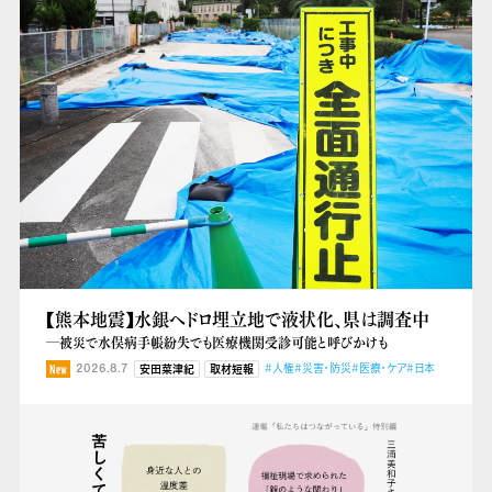
【熊本地震】水銀ヘドロ埋立地で液状化、県は調査中
―被災で水俣病手帳紛失でも医療機関受診可能と呼びかけも
2026.8.7
#人権
#災害・防災
#医療・ケア
#日本
安田菜津紀
取材短報