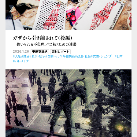
ガザから引き離されて（後編）
―強いられる不条理、生き抜くための連帯
2026.1.26
安田菜津紀
取材レポート
#人権
#難民
#戦争・紛争
#医療・ケア
#平和構築
#政治・社会
#女性・ジェンダー
#日本
#パレスチナ