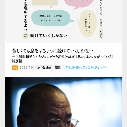
苦しくても息をするように続けていくしかない
―三浦美和子さんとジェンダーを語る（vol.2）「私たちはつながっている」
特別編
2026.7.14
#差別
#医療・ケア
#女性・ジェンダー
D4P取材班
連載