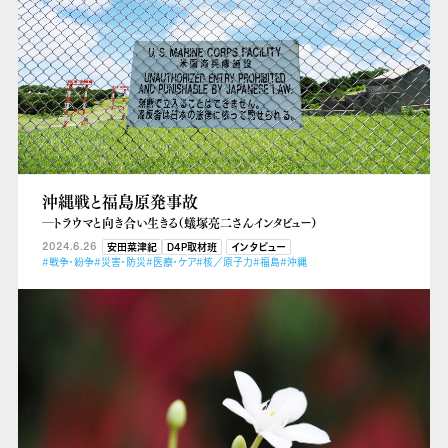
沖縄戦と福島原発事故
―トラウマと向き合い生きる（蟻塚亮二さんインタビュー）
2024.6.26
安田菜津紀
D4P取材班
インタビュー
#戦争・紛争
#災害・防災
#医療・ケア
#核／原子力
#福島
#沖縄