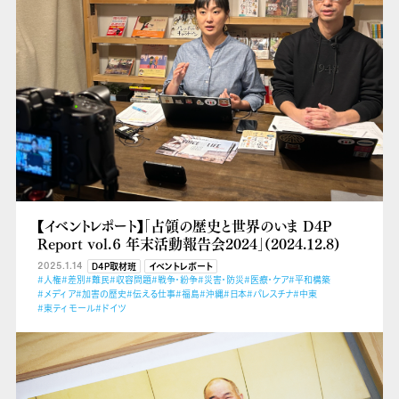
【イベントレポート】「占領の歴史と世界のいま D4P
Report vol.６ 年末活動報告会2024」(2024.12.8)
2025.1.14
D4P取材班
イベントレポート
#人権
#差別
#難民
#収容問題
#戦争・紛争
#災害・防災
#医療・ケア
#平和構築
#メディア
#加害の歴史
#伝える仕事
#福島
#沖縄
#日本
#パレスチナ
#中東
#東ティモール
#ドイツ