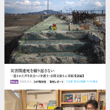
災害関連死を繰り返さない
―遺された声を社会へ（弁護士・在間文康さん寄稿）【前編】
2025.3.5
#災害・防災
#医療・ケア
#東北
D4P取材班
取材レポート