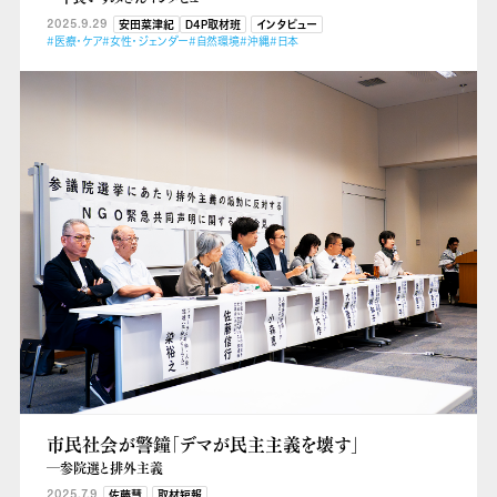
2025.9.29
安田菜津紀
D4P取材班
インタビュー
#医療・ケア
#女性・ジェンダー
#自然環境
#沖縄
#日本
市民社会が警鐘「デマが民主主義を壊す」
―参院選と排外主義
2025.7.9
佐藤慧
取材短報