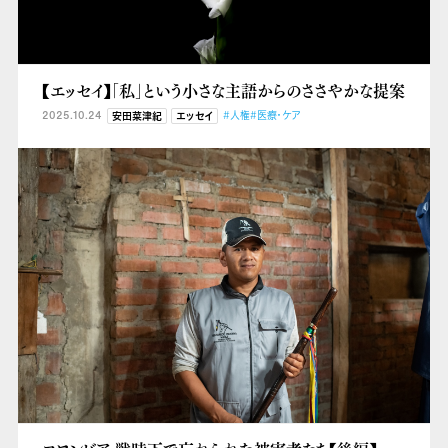
【エッセイ】「私」という小さな主語からのささやかな提案
2025.10.24
#人権
#医療・ケア
安田菜津紀
エッセイ