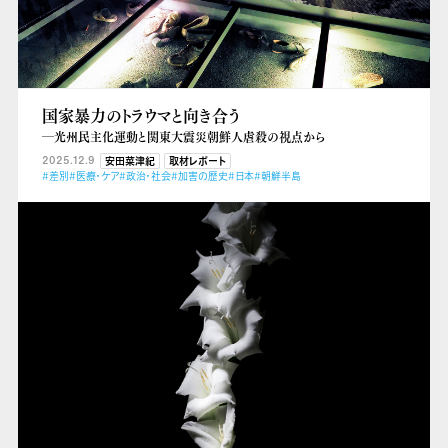
国家暴力のトラウマと向き合う
―光州民主化運動と関東大震災朝鮮人虐殺の視点から
2025.12.9
安田菜津紀
取材レポート
#差別
#医療・ケア
#政治・社会
#加害の歴史
#日本
#朝鮮半島