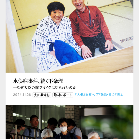
水俣病事件、続く不条理
―なぜ大臣の前でマイクは切られたのか
2024.11.26
#人権
#医療・ケア
#政治・社会
#日本
安田菜津紀
取材レポート