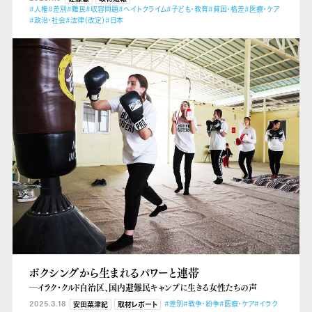
#人権
#差別
#難民
#収容問題
#ヘイトクライム
#子ども・教育
#貧困・格差
#医療・ケア
#政治・社会
#法律（改定）
#日本
ボクシングから生まれるパワーと連帯
―イラク・クルド自治区、国内避難民キャンプに生きる女性たちの声
2025.3.18
#差別
#戦争・紛争
#医療・ケア
#イラク
安田菜津紀
取材レポート