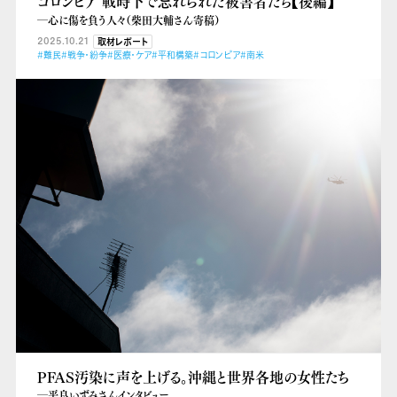
コロンビア 戦時下で忘れられた被害者たち【後編】
―心に傷を負う人々（柴田大輔さん寄稿）
2025.10.21
取材レポート
#難民
#戦争・紛争
#医療・ケア
#平和構築
#コロンビア
#南米
PFAS汚染に声を上げる。沖縄と世界各地の女性たち
―平良いずみさんインタビュー