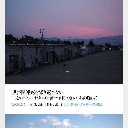
災害関連死を繰り返さない
―遺された声を社会へ（弁護士・在間文康さん寄稿）【後編】
2025.3.7
#災害・防災
#医療・ケア
#東北
D4P取材班
取材レポート