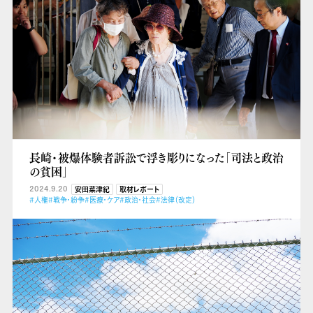
長崎・被爆体験者訴訟で浮き彫りになった「司法と政治
の貧困」
2024.9.20
安田菜津紀
取材レポート
#人権
#戦争・紛争
#医療・ケア
#政治・社会
#法律（改定）