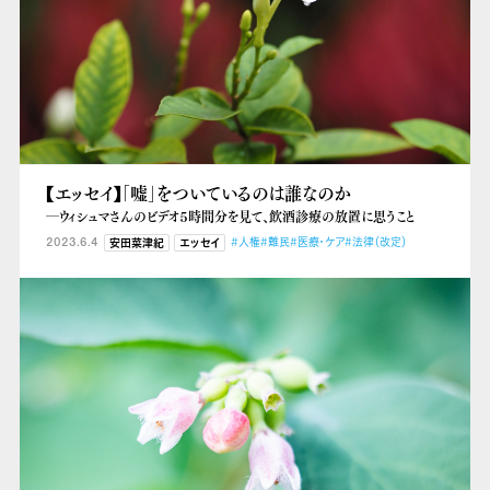
【エッセイ】「嘘」をついているのは誰なのか
―ウィシュマさんのビデオ５時間分を見て、飲酒診療の放置に思うこと
2023.6.4
#人権
#難民
#医療・ケア
#法律（改定）
安田菜津紀
エッセイ