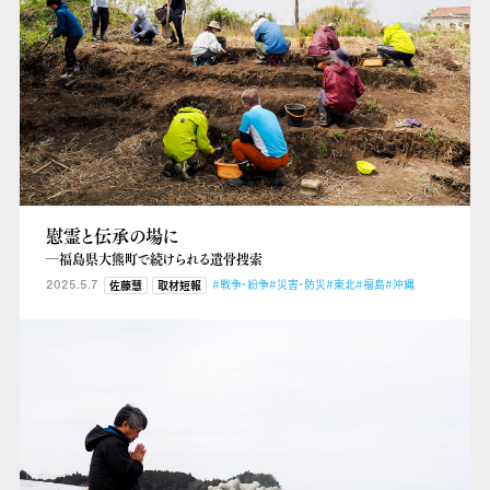
慰霊と伝承の場に
―福島県大熊町で続けられる遺骨捜索
2025.5.7
#戦争・紛争
#災害・防災
#東北
#福島
#沖縄
佐藤慧
取材短報