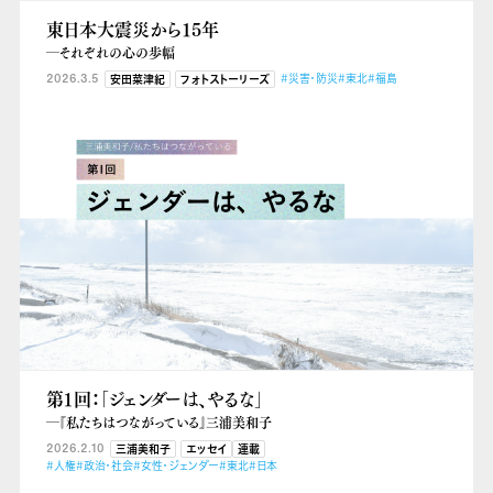
東日本大震災から15年
―それぞれの心の歩幅
2026.3.5
#災害・防災
#東北
#福島
安田菜津紀
フォトストーリーズ
第１回：「ジェンダーは、やるな」
―『私たちはつながっている』三浦美和子
2026.2.10
三浦美和子
エッセイ
連載
#人権
#政治・社会
#女性・ジェンダー
#東北
#日本