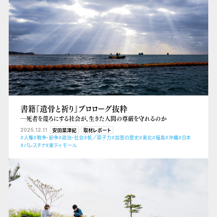
書籍『遺骨と祈り』プロローグ抜粋
―死者を蔑ろにする社会が、生きた人間の尊厳を守れるのか
2025.12.11
安田菜津紀
取材レポート
#人権
#戦争・紛争
#政治・社会
#核／原子力
#加害の歴史
#東北
#福島
#沖縄
#日本
#パレスチナ
#東ティモール