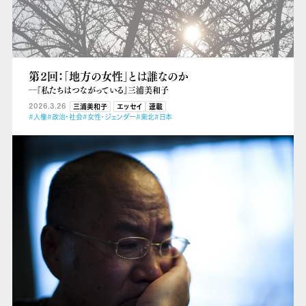
第２回：「地方の女性」とは誰なのか
―『私たちはつながっている』三浦美和子
2026.3.26
三浦美和子
エッセイ
連載
#人権
#政治・社会
#女性・ジェンダー
#東北
#日本