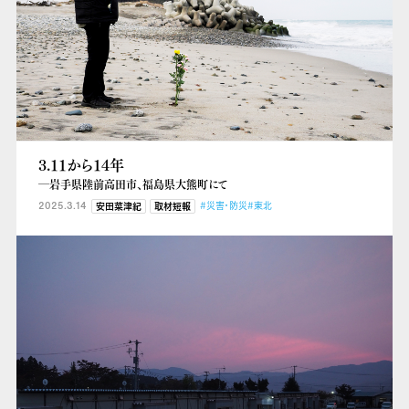
3.11から14年
―岩手県陸前高田市、福島県大熊町にて
2025.3.14
#災害・防災
#東北
安田菜津紀
取材短報