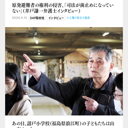
原発避難者の権利の侵害、「司法が歯止めになってい
ない」（井戸謙一弁護士インタビュー）
2024.4.12
#人権
#東北
#福島
D4P取材班
インタビュー
あの日、請戸小学校（福島県浪江町）の子どもたちは山