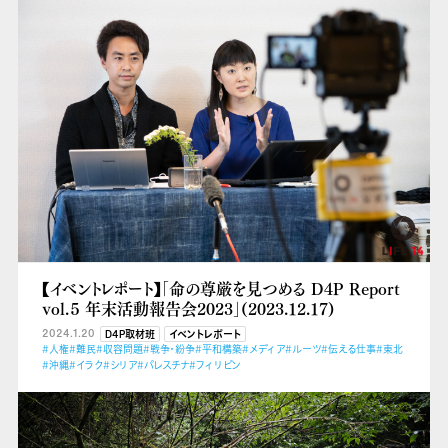
【イベントレポート】「命の尊厳を見つめる D4P Report
vol.５ 年末活動報告会2023」(2023.12.17)
2024.1.20
D4P取材班
イベントレポート
#人権
#難民
#収容問題
#戦争・紛争
#平和構築
#メディア
#ルーツ
#伝える仕事
#東北
#沖縄
#イラク
#シリア
#パレスチナ
#フィリピン