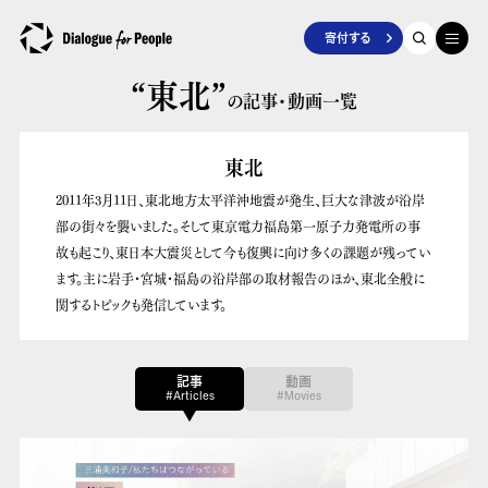
寄付する
“東北”
の記事・動画一覧
東北
2011年3月11日、東北地方太平洋沖地震が発生、巨大な津波が沿岸
部の街々を襲いました。そして東京電力福島第一原子力発電所の事
故も起こり、東日本大震災として今も復興に向け多くの課題が残ってい
ます。主に岩手・宮城・福島の沿岸部の取材報告のほか、東北全般に
関するトピックも発信しています。
記事
動画
#Articles
#Movies