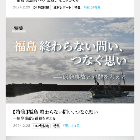
2024.2.29
#東北
#福島
D4P取材班
取材レポート
特集
【特集】福島 終わらない問い、つなぐ思い
―原発事故と避難を考える
2024.2.28
#東北
#福島
D4P取材班
特集