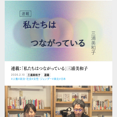
連載：「私たちはつながっている」三浦美和子
2026.2.10
三浦美和子
連載
#人権
#政治・社会
#女性・ジェンダー
#東北
#日本