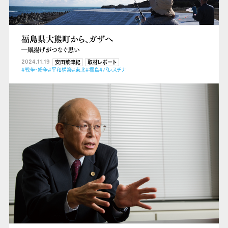
福島県大熊町から、ガザへ
―凧揚げがつなぐ思い
2024.11.19
安田菜津紀
取材レポート
#戦争・紛争
#平和構築
#東北
#福島
#パレスチナ