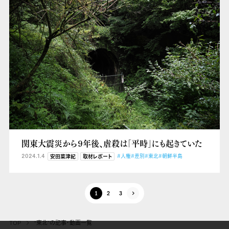
関東大震災から９年後、虐殺は「平時」にも起きていた
2024.1.4
#人権
#差別
#東北
#朝鮮半島
安田菜津紀
取材レポート
1
2
3
TOP
“東北”の記事・動画一覧