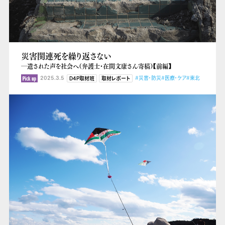
災害関連死を繰り返さない
―遺された声を社会へ（弁護士・在間文康さん寄稿）【前編】
2025.3.5
#災害・防災
#医療・ケア
#東北
D4P取材班
取材レポート