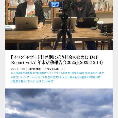
【イベントレポート】「差別に抗う社会のために D4P
Report vol.７ 年末活動報告会2025」(2025.12.14)
2026.1.20
D4P取材班
イベントレポート
#人権
#差別
#難民
#収容問題
#ヘイトクライム
#戦争・紛争
#貧困・格差
#政治・社会
#女性・ジェンダー
#メディア
#加害の歴史
#伝える仕事
#東北
#福島
#沖縄
#日本
#朝鮮半島
#イラク
#パレスチナ
#中東