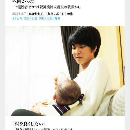
へ向かった
―“犠牲者ゼロ”は阪神淡路大震災の教訓から
2024.3.7
D4P取材班
取材レポート
特集
#子ども・教育
#災害・防災
#東北
#福島
「村を良くしたい」
―福島・飯舘村への“恩返し”をこれからも