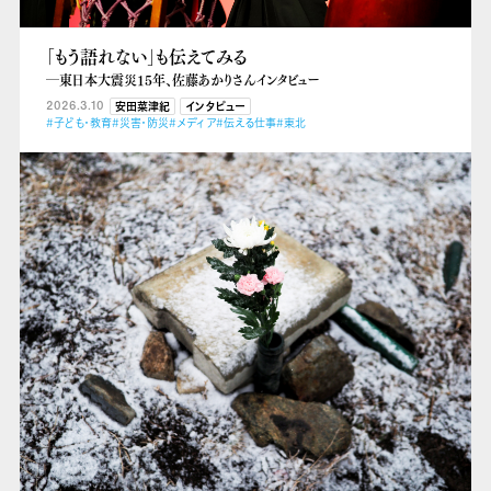
「もう語れない」も伝えてみる
―東日本大震災15年、佐藤あかりさんインタビュー
2026.3.10
安田菜津紀
インタビュー
#子ども・教育
#災害・防災
#メディア
#伝える仕事
#東北