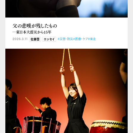
父の悲嘆が残したもの
―東日本大震災から15年
2026.3.11
#災害・防災
#医療・ケア
#東北
佐藤慧
エッセイ