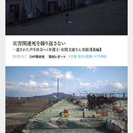
災害関連死を繰り返さない
―遺された声を社会へ（弁護士・在間文康さん寄稿）【後編】
2025.3.7
#災害・防災
#医療・ケア
#東北
D4P取材班
取材レポート