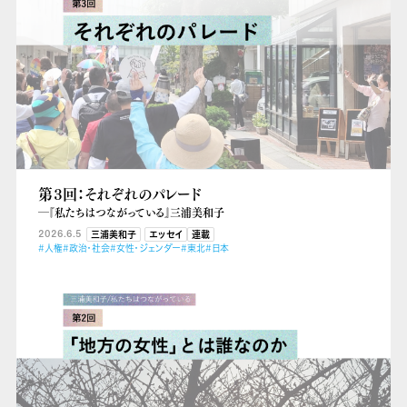
第３回：それぞれのパレード
―『私たちはつながっている』三浦美和子
2026.6.5
三浦美和子
エッセイ
連載
#人権
#政治・社会
#女性・ジェンダー
#東北
#日本