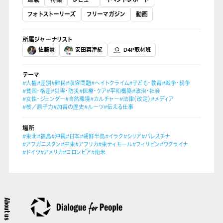
フォトストーリーズ
フリーマガジン
動画
所属ジャーナリスト
佐藤慧
安田菜津紀
D4P取材班
テーマ
#人権
#差別
#難民
#収容問題
#ヘイトクライム
#子ども・教育
#戦争・紛争
#貧困・格差
#災害・防災
#医療・ケア
#平和構築
#政治・社会
#女性・ジェンダー
#自然環境
#カルチャー
#法律（改定）
#メディア
#核／原子力
#加害の歴史
#ルーツ
#伝える仕事
場所
#東北
#福島
#沖縄
#日本
#朝鮮半島
#イラク
#シリア
#パレスチナ
#アフガニスタン
#中東
#アフリカ
#東ティモール
#フィリピン
#ウクライナ
#ドイツ
#アメリカ
#コロンビア
#南米
About us