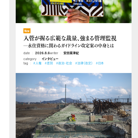
入管が握る広範な裁量、強まる管理監視
―永住資格に関わるガイドライン改定案の中身とは
date
2026.8.6
writer
安田菜津紀
category
インタビュー
tag
#人権
#差別
#政治・社会
#法律（改定）
#日本