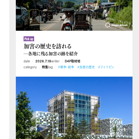
加害の歴史を訪れる
―各地に残る加害の跡を紹介
date
2026.7.18
writer
D4P取材班
category
特集
tag
#戦争・紛争
#加害の歴史
#フィリピン