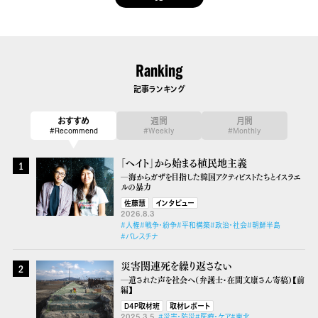
Ranking
記事ランキング
おすすめ
週間
月間
#Recommend
#Weekly
#Monthly
「ヘイト」から始まる植民地主義
1
―海からガザを目指した韓国アクティビストたちとイスラエ
ルの暴力
佐藤慧
インタビュー
2026.8.3
#人権
#戦争・紛争
#平和構築
#政治・社会
#朝鮮半島
#パレスチナ
災害関連死を繰り返さない
2
―遺された声を社会へ（弁護士・在間文康さん寄稿）【前
編】
D4P取材班
取材レポート
2025.3.5
#災害・防災
#医療・ケア
#東北