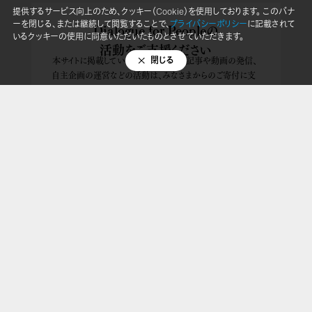
提供するサービス向上のため、クッキー（Cookie）を使用しております。 このバナ
ーを閉じる、または継続して閲覧することで、
プライバシーポリシー
に記載されて
Dialogue for Peopleの
いるクッキーの使用に同意いただいたものとさせていただきます。
活動をご支援ください
本サイトに掲載している国内外の取材、記事や動画の発信、
閉じる
自主企画の運営などの活動は、みなさまからのご寄付に支
えられています。これからも、世界の「無関心」を「関心」に変
えるために、ご支援・ご協力お願いいたします。
寄付で支える