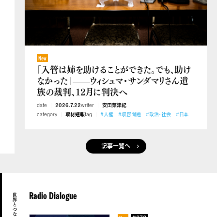
「入管は姉を助けることができた。でも、助け
なかった」——ウィシュマ・サンダマリさん遺
族の裁判、12月に判決へ
date
2026.7.22
writer
安田菜津紀
category
取材短報
tag
#人権
#収容問題
#政治・社会
#日本
記事一覧へ
Radio Dialogue