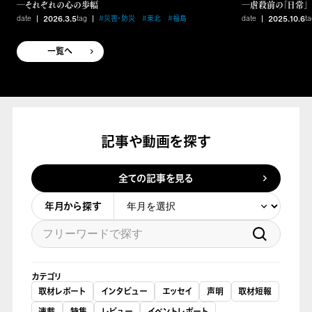
―それぞれの心の歩幅
―虐殺前の「日常」
date
2026.3.5
tag
#災害・防災
#東北
#福島
date
2025.10.6
ta
一覧へ
記事や動画を探す
全ての記事を見る
年月から探す
カテゴリ
取材レポート
インタビュー
エッセイ
声明
取材短報
連載
特集
レビュー
イベントレポート