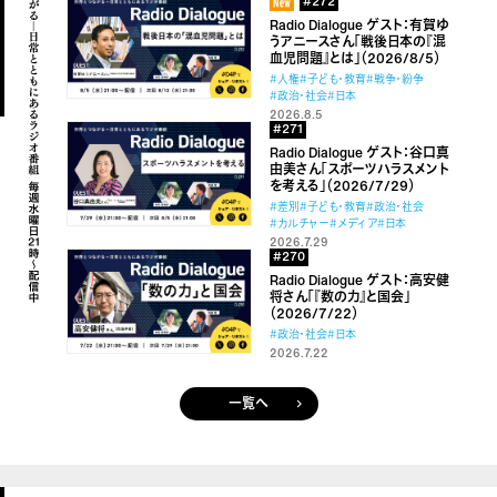
#272
Radio Dialogue ゲスト：有賀ゆ
うアニースさん「戦後日本の『混
血児問題』とは」（2026/8/5）
#人権
#子ども・教育
#戦争・紛争
#政治・社会
#日本
2026.8.5
#271
Radio Dialogue ゲスト：谷口真
由美さん「スポーツハラスメント
を考える」（2026/7/29）
#差別
#子ども・教育
#政治・社会
#カルチャー
#メディア
#日本
2026.7.29
#270
Radio Dialogue ゲスト：高安健
将さん「『数の力』と国会」
（2026/7/22）
#政治・社会
#日本
2026.7.22
一覧へ