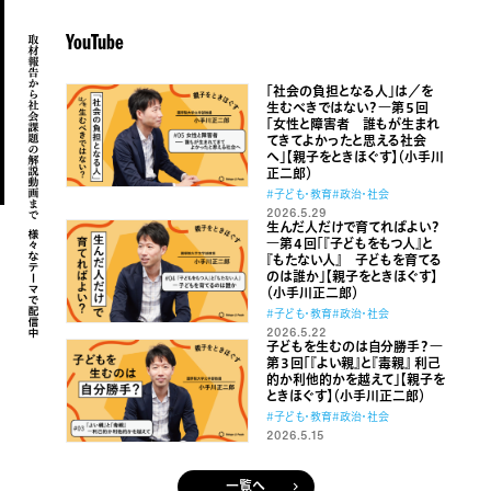
YouTube
「社会の負担となる人」は／を
生むべきではない？
―第５回
「女性と障害者 誰もが生まれ
てきてよかったと思える社会
へ」【親子をときほぐす】（小手川
正二郎）
#子ども・教育
#政治・社会
2026.5.29
生んだ人だけで育てればよい？
―第４回「『子どもをもつ人』と
『もたない人』 子どもを育てる
のは誰か」【親子をときほぐす】
（小手川正二郎）
#子ども・教育
#政治・社会
2026.5.22
子どもを生むのは自分勝手？
―
第３回「『よい親』と『毒親』 利己
的か利他的かを越えて」【親子を
ときほぐす】（小手川正二郎）
#子ども・教育
#政治・社会
2026.5.15
一覧へ