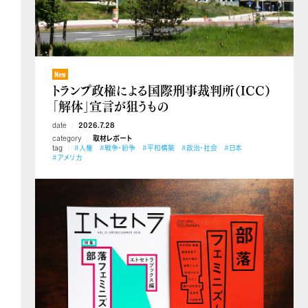
トランプ政権による国際刑事裁判所（ICC）
「解体」宣言が狙うもの
date
2026.7.28
category
取材レポート
tag
#人権
#戦争・紛争
#平和構築
#政治・社会
#日本
#アメリカ