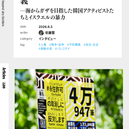
義
―海からガザを目指した韓国アクティビストた
ちとイスラエルの暴力
date
2026.8.3
writer
佐藤慧
category
インタビュー
tag
#人権
#戦争・紛争
#平和構築
#政治・社会
#朝鮮半島
#パレスチナ
Articles
記事