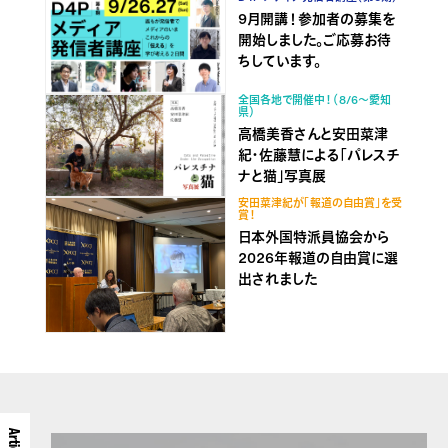
9月開講！参加者の募集を
開始しました。ご応募お待
ちしています。
全国各地で開催中！（8/6～愛知
県）
高橋美香さんと安田菜津
紀・佐藤慧による「パレスチ
ナと猫」写真展
安田菜津紀が「報道の自由賞」を受
賞！
日本外国特派員協会から
2026年報道の自由賞に選
出されました
Articles