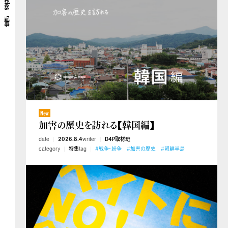
記事
加害の歴史を訪れる【韓国編】
date
2026.8.4
writer
D4P取材班
category
特集
tag
#戦争・紛争
#加害の歴史
#朝鮮半島