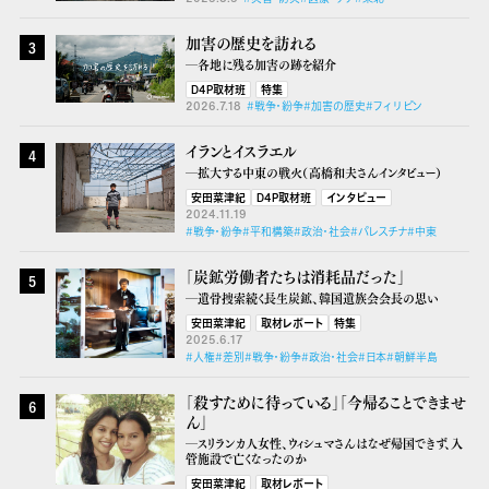
加害の歴史を訪れる
3
―各地に残る加害の跡を紹介
D4P取材班
特集
2026.7.18
#戦争・紛争
#加害の歴史
#フィリピン
イランとイスラエル
4
―拡大する中東の戦火（高橋和夫さんインタビュー）
安田菜津紀
D4P取材班
インタビュー
2024.11.19
#戦争・紛争
#平和構築
#政治・社会
#パレスチナ
#中東
「炭鉱労働者たちは消耗品だった」
5
―遺骨捜索続く長生炭鉱、韓国遺族会会長の思い
安田菜津紀
取材レポート
特集
2025.6.17
#人権
#差別
#戦争・紛争
#政治・社会
#日本
#朝鮮半島
「殺すために待っている」「今帰ることできませ
6
ん」
―スリランカ人女性、ウィシュマさんはなぜ帰国できず、入
管施設で亡くなったのか
安田菜津紀
取材レポート