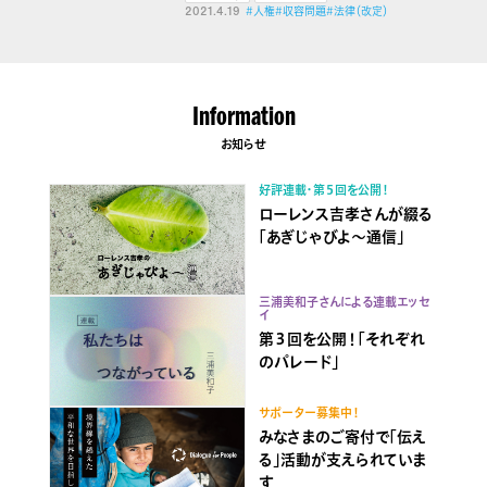
2021.4.19
#人権
#収容問題
#法律（改定）
Information
お知らせ
好評連載・第５回を公開！
ローレンス吉孝さんが綴る
「あぎじゃびよ〜通信」
三浦美和子さんによる連載エッセ
イ
第３回を公開！「それぞれ
のパレード」
サポーター募集中！
みなさまのご寄付で「伝え
る」活動が支えられていま
す