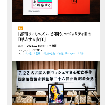
『部落フェミニズム』が問う、マジョリティ側の
「呼応する責任」
date
2026.7.24
writer
佐藤慧
category
インタビュー
tag
#人権
#差別
#政治・社会
#女性・ジェンダー
#日本