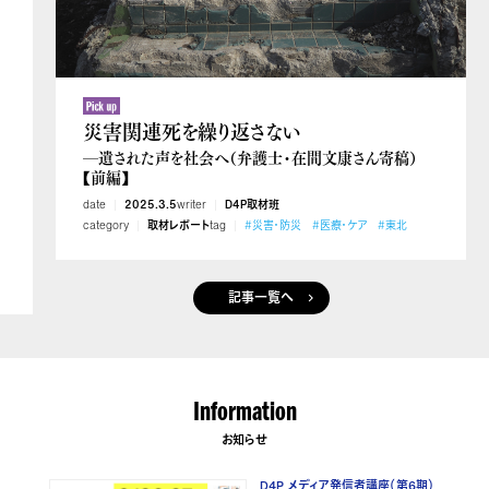
災害関連死を繰り返さない
―遺された声を社会へ（弁護士・在間文康さん寄稿）
【前編】
date
2025.3.5
writer
D4P取材班
category
取材レポート
tag
#災害・防災
#医療・ケア
#東北
記事一覧へ
Information
お知らせ
D4P メディア発信者講座（第6期）