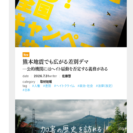
熊本地震でも広がる差別デマ
―公的機関にはヘイト扇動を否定する義務がある
date
2026.7.31
writer
佐藤慧
category
取材短報
tag
#人権
#差別
#ヘイトクライム
#政治・社会
#法律（改定）
#日本