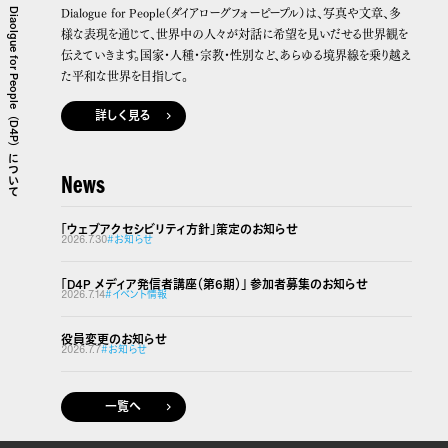
Dialogue for People（ダイアローグフォーピープル）は、写真や文章、多
Diaolgue for People（D4P）について
様な表現を通じて、世界中の人々が対話に希望を見いだせる世界観を
伝えていきます。国家・人種・宗教・性別など、あらゆる境界線を乗り越え
た平和な世界を目指して。
詳しく見る
News
「ウェブアクセシビリティ方針」策定のお知らせ
2026.7.30
#お知らせ
「D4P メディア発信者講座（第6期）」 参加者募集のお知らせ
2026.7.14
#イベント情報
役員変更のお知らせ
2026.7.7
#お知らせ
一覧へ