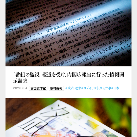
「番組の監視」報道を受け、内閣広報室に行った情報開
示請求
2026.6.4
#政治・社会
#メディア
#伝える仕事
#日本
安田菜津紀
取材短報