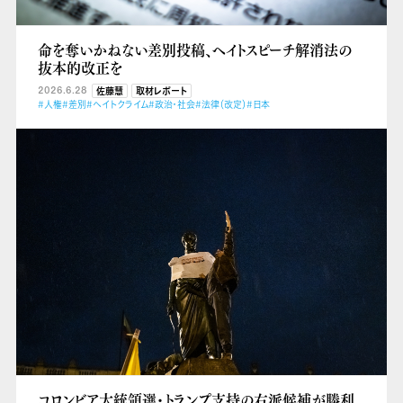
命を奪いかねない差別投稿、ヘイトスピーチ解消法の
抜本的改正を
2026.6.28
佐藤慧
取材レポート
#人権
#差別
#ヘイトクライム
#政治・社会
#法律（改定）
#日本
コロンビア大統領選・トランプ支持の右派候補が勝利