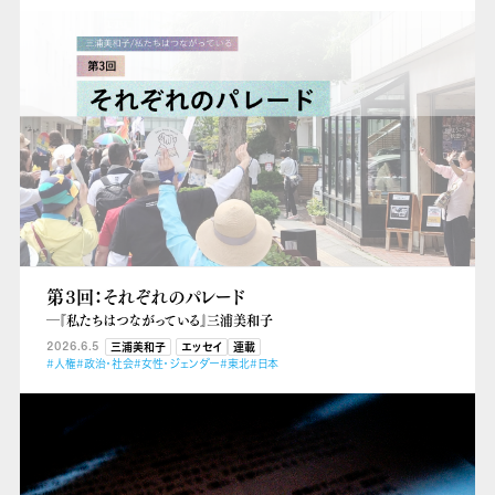
第３回：それぞれのパレード
―『私たちはつながっている』三浦美和子
2026.6.5
三浦美和子
エッセイ
連載
#人権
#政治・社会
#女性・ジェンダー
#東北
#日本