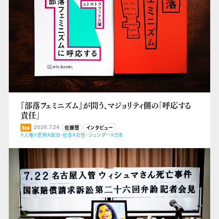
『部落フェミニズム』が問う、マジョリティ側の「呼応する
責任」
2026.7.24
佐藤慧
インタビュー
#人権
#差別
#政治・社会
#女性・ジェンダー
#日本