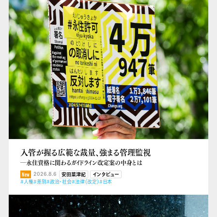
入管が握る広範な裁量、強まる管理監視
―永住資格に関わるガイドライン改定案の中身とは
2026.8.6
安田菜津紀
インタビュー
#人権
#差別
#政治・社会
#法律（改定）
#日本