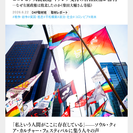
―なぜ左派政権は敗北したのか（柴田大輔さん寄稿）
2026.6.22
D4P取材班
取材レポート
#戦争・紛争
#貧困・格差
#平和構築
#政治・社会
#コロンビア
#南米
「私という人間がここに存在している」——ソウル・クィ
ア・カルチャー・フェスティバルに集う人々の声