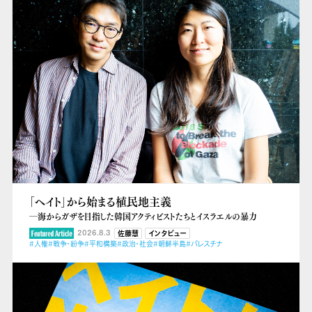
「ヘイト」から始まる植民地主義
―海からガザを目指した韓国アクティビストたちとイスラエルの暴力
2026.8.3
佐藤慧
インタビュー
#人権
#戦争・紛争
#平和構築
#政治・社会
#朝鮮半島
#パレスチナ