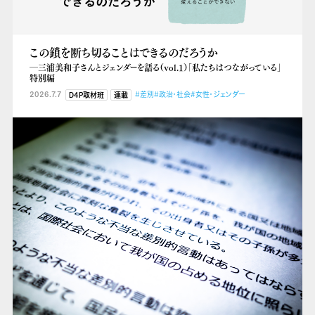
この鎖を断ち切ることはできるのだろうか
―三浦美和子さんとジェンダーを語る（vol.1）「私たちはつながっている」
特別編
2026.7.7
#差別
#政治・社会
#女性・ジェンダー
D4P取材班
連載