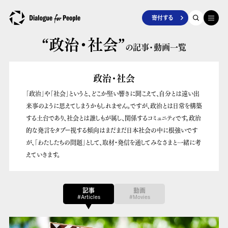
寄付する
“政治・社会”
の記事・動画一覧
政治・社会
「政治」や「社会」というと、どこか堅い響きに聞こえて、自分とは遠い出
来事のように思えてしまうかもしれません。ですが、政治とは日常を構築
する土台であり、社会とは誰しもが属し、関係するコミュニティです。政治
的な発言をタブー視する傾向はまだまだ日本社会の中に根強いです
が、「わたしたちの問題」として、取材・発信を通してみなさまと一緒に考
えていきます。
記事
動画
#Articles
#Movies