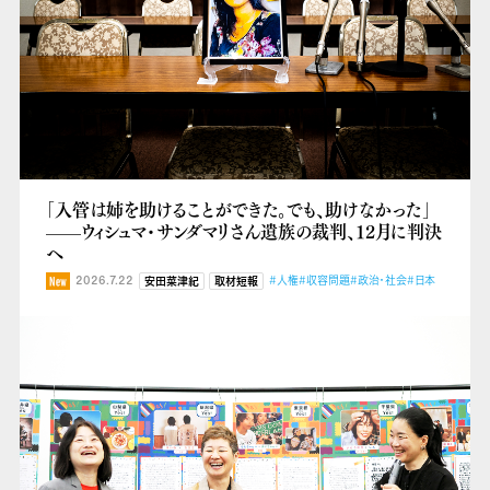
「入管は姉を助けることができた。でも、助けなかった」
——ウィシュマ・サンダマリさん遺族の裁判、12月に判決
へ
2026.7.22
#人権
#収容問題
#政治・社会
#日本
安田菜津紀
取材短報