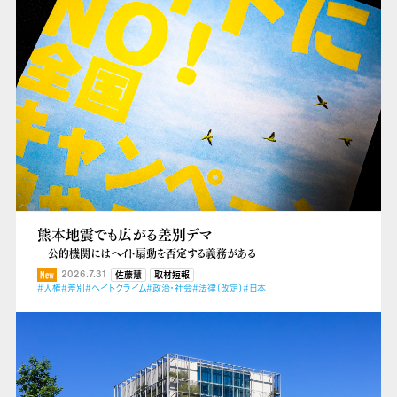
熊本地震でも広がる差別デマ
―公的機関にはヘイト扇動を否定する義務がある
2026.7.31
佐藤慧
取材短報
#人権
#差別
#ヘイトクライム
#政治・社会
#法律（改定）
#日本