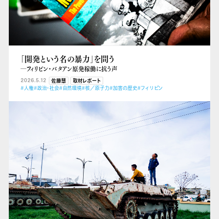
「開発という名の暴力」を問う
―フィリピン・バタアン原発稼働に抗う声
2026.5.12
佐藤慧
取材レポート
#人権
#政治・社会
#自然環境
#核／原子力
#加害の歴史
#フィリピン