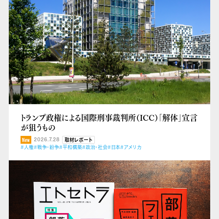
トランプ政権による国際刑事裁判所（ICC）「解体」宣言
が狙うもの
2026.7.28
取材レポート
#人権
#戦争・紛争
#平和構築
#政治・社会
#日本
#アメリカ