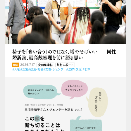
椅子を「奪い合う」のではなく、増やせばいい──同性
婚訴訟、最高裁審理を前に語る思い
2026.7.17
安田菜津紀
取材レポート
#人権
#差別
#政治・社会
#女性・ジェンダー
#法律（改定）
#日本