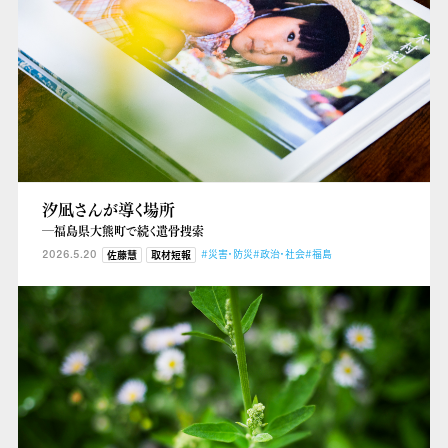
汐凪さんが導く場所
―福島県大熊町で続く遺骨捜索
2026.5.20
#災害・防災
#政治・社会
#福島
佐藤慧
取材短報