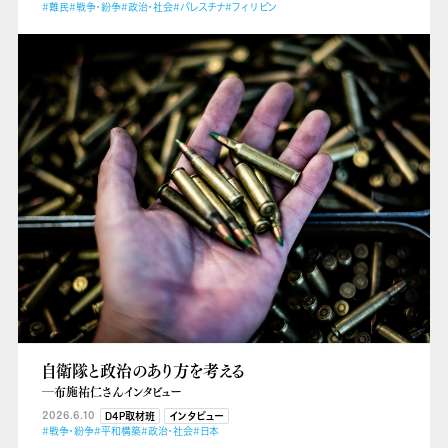
#難民
#戦争・紛争
#政治・社会
#パレスチナ
#フィリピン
自衛隊と政治のあり方を考える
―布施祐仁さんインタビュー
2026.6.10
D4P取材班
インタビュー
#戦争・紛争
#平和構築
#政治・社会
#日本