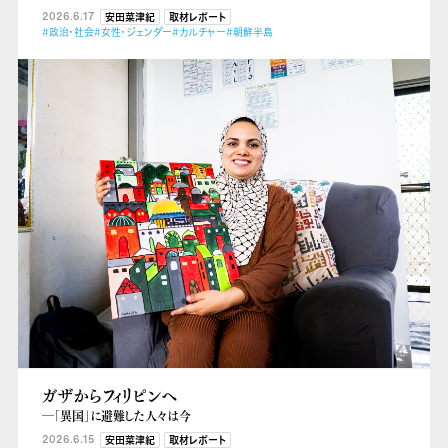
2026.6.17
安田菜津紀
取材レポート
#政治・社会
#女性・ジェンダー
#カルチャー
#朝鮮半島
ガザからフィリピンへ
―「異国」に避難した人々は今
2026.6.15
安田菜津紀
取材レポート