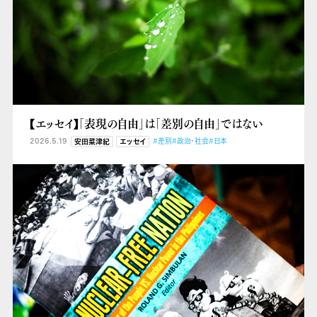
【エッセイ】「表現の自由」は「差別の自由」ではない
2026.5.19
#差別
#政治・社会
#日本
安田菜津紀
エッセイ