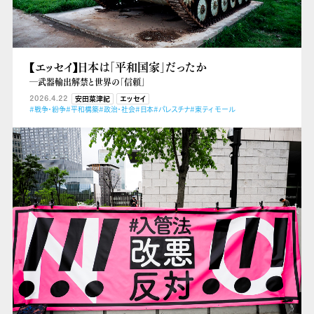
【エッセイ】日本は「平和国家」だったか
―武器輸出解禁と世界の「信頼」
2026.4.22
安田菜津紀
エッセイ
#戦争・紛争
#平和構築
#政治・社会
#日本
#パレスチナ
#東ティモール