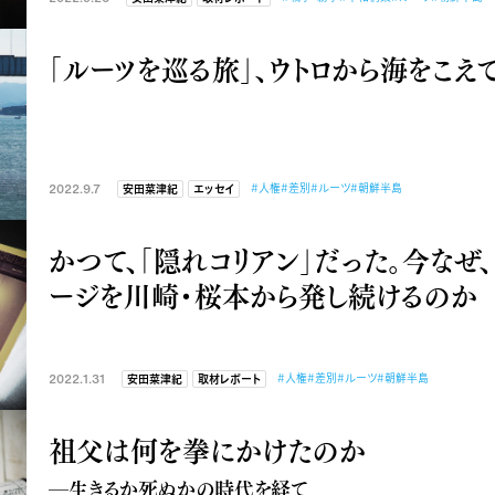
「ルーツを巡る旅」、ウトロから海をこえ
2022.9.7
#人権
#差別
#ルーツ
#朝鮮半島
安田菜津紀
エッセイ
かつて、「隠れコリアン」だった。今なぜ、
ージを川崎・桜本から発し続けるのか
2022.1.31
#人権
#差別
#ルーツ
#朝鮮半島
安田菜津紀
取材レポート
祖父は何を拳にかけたのか
―生きるか死ぬかの時代を経て