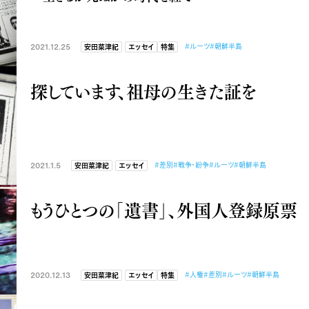
2021.12.25
#ルーツ
#朝鮮半島
安田菜津紀
エッセイ
特集
探しています、祖母の生きた証を
2021.1.5
#差別
#戦争・紛争
#ルーツ
#朝鮮半島
安田菜津紀
エッセイ
もうひとつの「遺書」、外国人登録原票
2020.12.13
#人権
#差別
#ルーツ
#朝鮮半島
安田菜津紀
エッセイ
特集