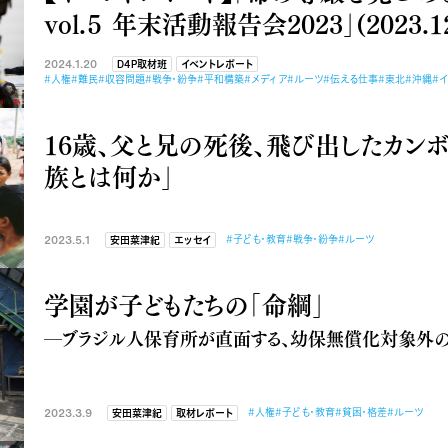
vol.５ 年末活動報告会2023」(2023.12
2024.1.20
D4P取材班
イベントレポート
#人権
#難民
#収容問題
#戦争・紛争
#平和構築
#メディア
#ルーツ
#伝える仕事
#東北
#沖縄
#
16歳、父と兄の死後、飛び出したカン
族とは何か」
2023.5.1
#子ども・教育
#戦争・紛争
#ルーツ
安田菜津紀
エッセイ
学園が子どもたちの「命綱」
―ブラジル人保育所が直面する、幼保無償化対象外
2023.3.9
#人権
#子ども・教育
#貧困・格差
#ルーツ
安田菜津紀
取材レポート