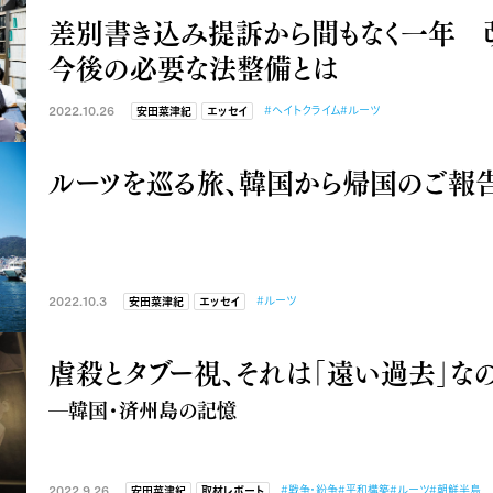
差別書き込み提訴から間もなく一年 
今後の必要な法整備とは
2022.10.26
#ヘイトクライム
#ルーツ
安田菜津紀
エッセイ
ルーツを巡る旅、韓国から帰国のご報
2022.10.3
#ルーツ
安田菜津紀
エッセイ
虐殺とタブー視、それは「遠い過去」
―韓国・済州島の記憶
2022.9.26
#戦争・紛争
#平和構築
#ルーツ
#朝鮮半島
安田菜津紀
取材レポート