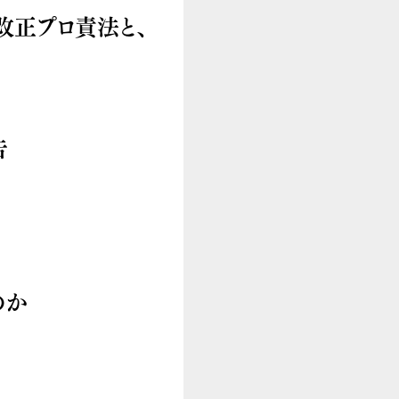
改正プロ責法と、
告
なのか