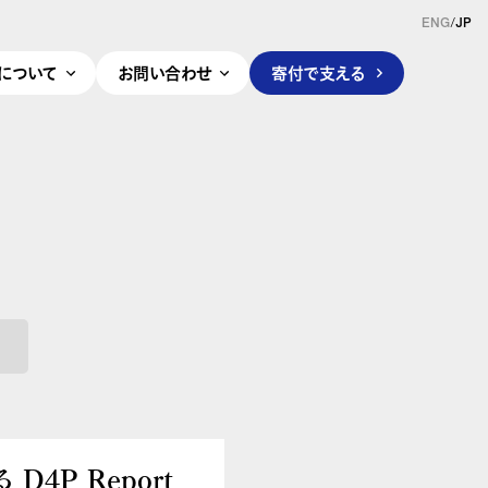
ENG
/
JP
pleについて
お問い合わせ
寄付で支える
4P Report