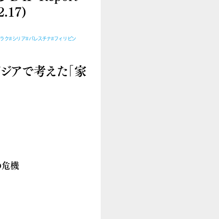
.17)
イラク
#シリア
#パレスチナ
#フィリピン
ボジアで考えた「家
の危機