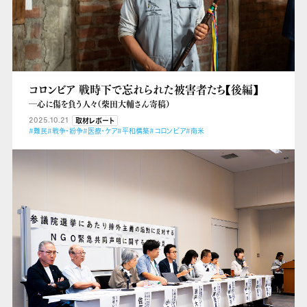
コロンビア 戦時下で忘れられた被害者たち【後編】
―心に傷を負う人々（柴田大輔さん寄稿）
2025.10.21
取材レポート
#難民
#戦争・紛争
#医療・ケア
#平和構築
#コロンビア
#南米