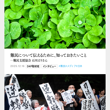
難民について伝えるために、知っておきたいこと
―難民支援協会 石川えりさん
2025.12.16
#難民
#メディア
#日本
D4P取材班
インタビュー