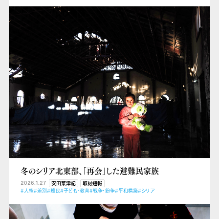
冬のシリア北東部、「再会」した避難民家族
2026.1.27
安田菜津紀
取材短報
#人権
#差別
#難民
#子ども・教育
#戦争・紛争
#平和構築
#シリア