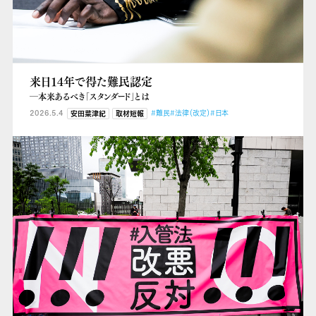
来日14年で得た難民認定
―本来あるべき「スタンダード」とは
2026.5.4
#難民
#法律（改定）
#日本
安田菜津紀
取材短報