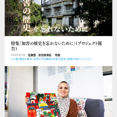
特集「加害の歴史を忘れないために」（プロジェクト報
告）
2026.6.26
佐藤慧
安田菜津紀
特集
#人権
#難民
#戦争・紛争
#平和構築
#加害の歴史
#朝鮮半島
#フィリピン