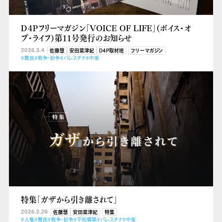
D４Pフリーマガジン「VOICE OF LIFE」（ボイス・オ
ブ・ライフ）第11号発行のお知らせ
2026.3.4
佐藤慧
安田菜津紀
D4P取材班
フリーマガジン
#難民
#戦争・紛争
#パレスチナ
#中東
特集「ガザから引き離されて」
2026.2.26
佐藤慧
安田菜津紀
特集
#人権
#難民
#戦争・紛争
#平和構築
#パレスチナ
#中東