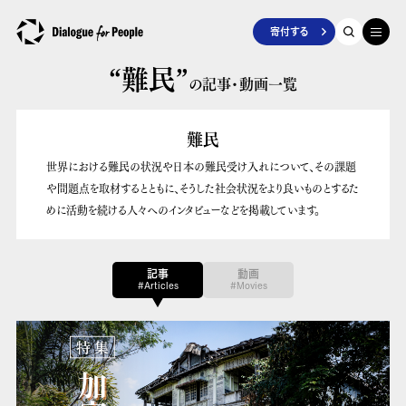
寄付する
“難民”
の記事・動画一覧
難民
世界における難民の状況や日本の難民受け入れについて、その課題
や問題点を取材するとともに、そうした社会状況をより良いものとするた
めに活動を続ける人々へのインタビューなどを掲載しています。
記事
動画
#Articles
#Movies