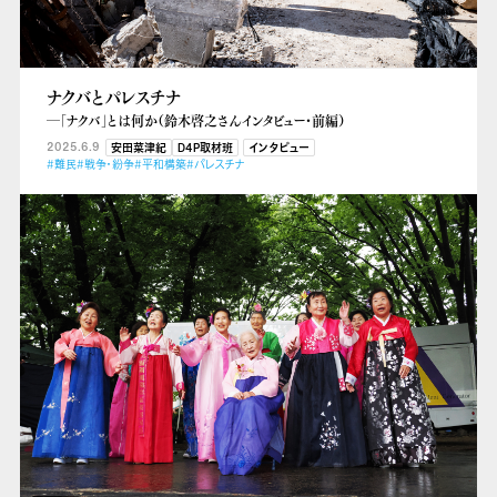
ナクバとパレスチナ
―「ナクバ」とは何か（鈴木啓之さんインタビュー・前編）
2025.6.9
安田菜津紀
D4P取材班
インタビュー
#難民
#戦争・紛争
#平和構築
#パレスチナ