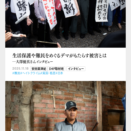
生活保護や難民をめぐるデマがもたらす被害とは
―大澤優真さんインタビュー
2025.11.18
安田菜津紀
D4P取材班
インタビュー
#難民
#ヘイトクライム
#貧困・格差
#日本