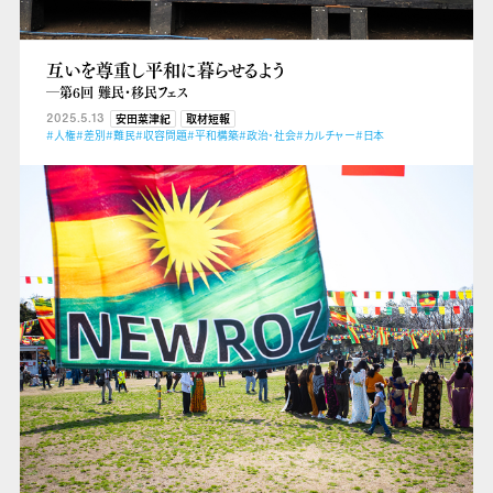
互いを尊重し平和に暮らせるよう
―第6回 難民・移民フェス
2025.5.13
安田菜津紀
取材短報
#人権
#差別
#難民
#収容問題
#平和構築
#政治・社会
#カルチャー
#日本