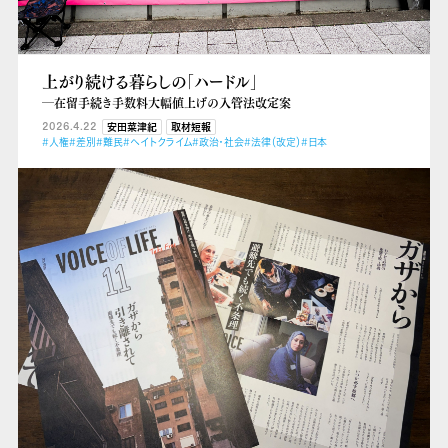
上がり続ける暮らしの「ハードル」
―在留手続き手数料大幅値上げの入管法改定案
2026.4.22
安田菜津紀
取材短報
#人権
#差別
#難民
#ヘイトクライム
#政治・社会
#法律（改定）
#日本