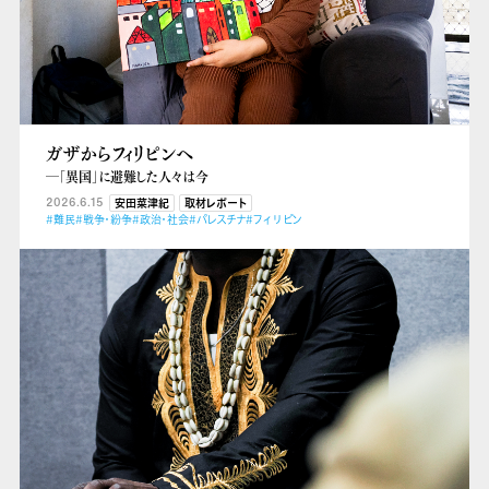
ガザからフィリピンへ
―「異国」に避難した人々は今
2026.6.15
安田菜津紀
取材レポート
#難民
#戦争・紛争
#政治・社会
#パレスチナ
#フィリピン