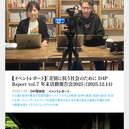
【イベントレポート】「差別に抗う社会のために D4P
Report vol.７ 年末活動報告会2025」(2025.12.14)
2026.1.20
D4P取材班
イベントレポート
#人権
#差別
#難民
#収容問題
#ヘイトクライム
#戦争・紛争
#貧困・格差
#政治・社会
#女性・ジェンダー
#メディア
#加害の歴史
#伝える仕事
#東北
#福島
#沖縄
#日本
#朝鮮半島
#イラク
#パレスチナ
#中東