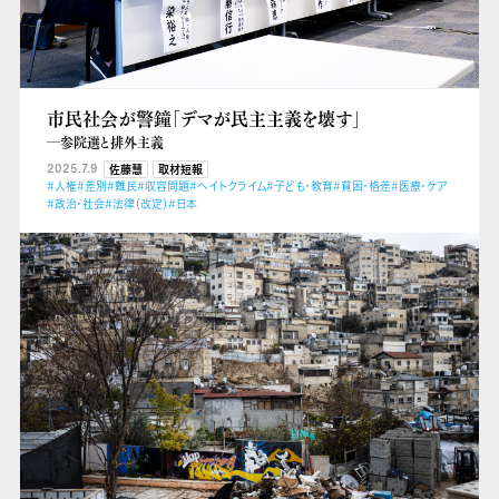
市民社会が警鐘「デマが民主主義を壊す」
―参院選と排外主義
2025.7.9
佐藤慧
取材短報
#人権
#差別
#難民
#収容問題
#ヘイトクライム
#子ども・教育
#貧困・格差
#医療・ケア
#政治・社会
#法律（改定）
#日本