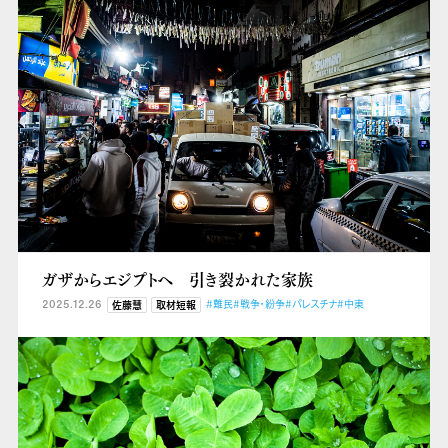
ガザからエジプトへ 引き裂かれた家族
2025.12.26
#難民
#戦争・紛争
#パレスチナ
#中東
佐藤慧
取材短報