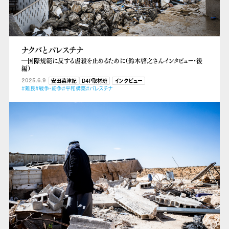
ナクバとパレスチナ
―国際規範に反する虐殺を止めるために（鈴木啓之さんインタビュー・後
編）
2025.6.9
安田菜津紀
D4P取材班
インタビュー
#難民
#戦争・紛争
#平和構築
#パレスチナ