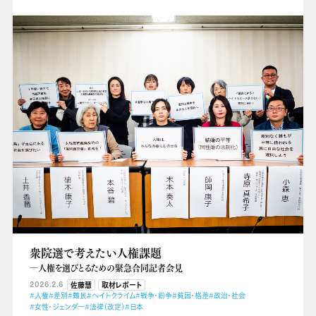
衆院選で考えたい人権課題
―人権を選びとるための緊急合同記者会見
2026.2.6
佐藤慧
取材レポート
#人権
#差別
#難民
#ヘイトクライム
#戦争・紛争
#貧困・格差
#政治・社会
#女性・ジェンダー
#法律（改定）
#日本