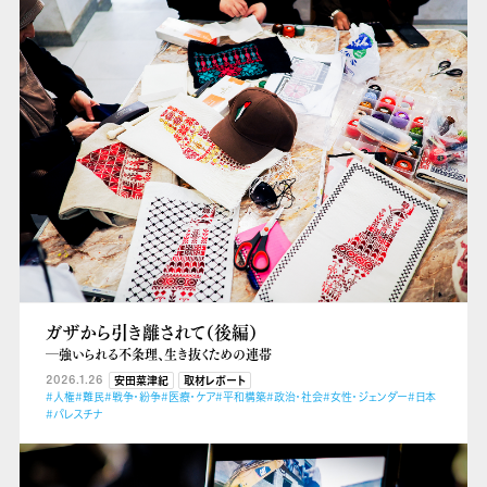
ガザから引き離されて（後編）
―強いられる不条理、生き抜くための連帯
2026.1.26
安田菜津紀
取材レポート
#人権
#難民
#戦争・紛争
#医療・ケア
#平和構築
#政治・社会
#女性・ジェンダー
#日本
#パレスチナ