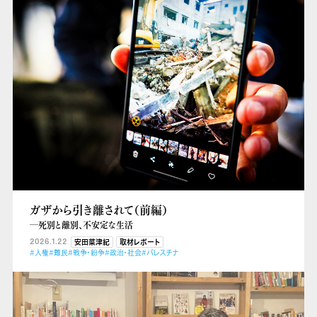
ガザから引き離されて（前編）
―死別と離別、不安定な生活
2026.1.22
安田菜津紀
取材レポート
#人権
#難民
#戦争・紛争
#政治・社会
#パレスチナ