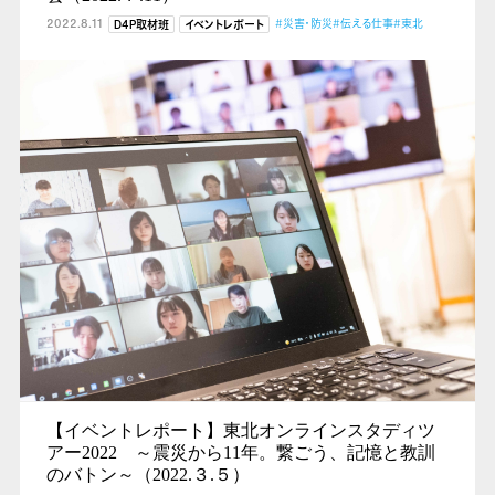
2022.8.11
#災害・防災
#伝える仕事
#東北
D4P取材班
イベントレポート
【イベントレポート】東北オンラインスタディツ
アー2022 ～震災から11年。繋ごう、記憶と教訓
のバトン～（2022.３.５）