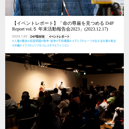
【イベントレポート】「命の尊厳を見つめる D4P
Report vol.５ 年末活動報告会2023」(2023.12.17)
2024.1.20
D4P取材班
イベントレポート
#人権
#難民
#収容問題
#戦争・紛争
#平和構築
#メディア
#ルーツ
#伝える仕事
#東北
#沖縄
#イラク
#シリア
#パレスチナ
#フィリピン