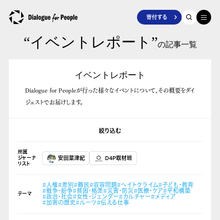
寄付する
“イベントレポート”
の記事一覧
イベントレポート
Dialogue for Peopleが行った様々なイベントについて、その概要をダイ
ジェストでお届けします。
絞り込む
所属
ジャーナ
安田菜津紀
D4P取材班
リスト
#人権
#差別
#難民
#収容問題
#ヘイトクライム
#子ども・教育
#戦争・紛争
#貧困・格差
#災害・防災
#医療・ケア
#平和構築
テーマ
#政治・社会
#女性・ジェンダー
#カルチャー
#メディア
#加害の歴史
#ルーツ
#伝える仕事