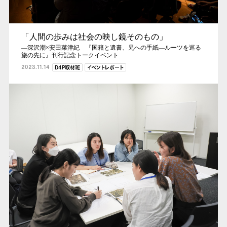
「人間の歩みは社会の映し鏡そのもの」
―深沢潮×安田菜津紀 『国籍と遺書、兄への手紙―ルーツを巡る
旅の先に』刊行記念トークイベント
2023.11.14
D4P取材班
イベントレポート