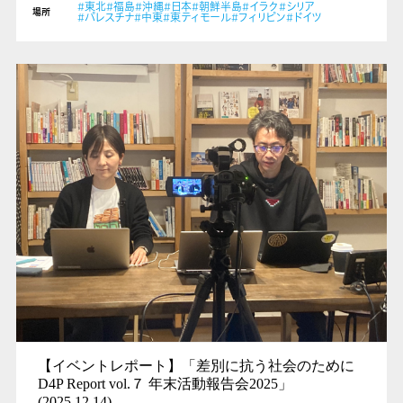
#東北
#福島
#沖縄
#日本
#朝鮮半島
#イラク
#シリア
場所
#パレスチナ
#中東
#東ティモール
#フィリピン
#ドイツ
【イベントレポート】「差別に抗う社会のために
D4P Report vol.７ 年末活動報告会2025」
(2025.12.14)