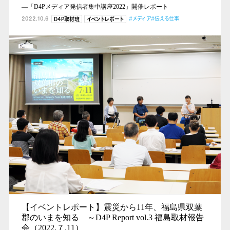
―「D4Pメディア発信者集中講座2022」開催レポート
2022.10.6
#メディア
#伝える仕事
D4P取材班
イベントレポート
【イベントレポート】震災から11年、福島県双葉
郡のいまを知る ～D4P Report vol.3 福島取材報告
会（2022.７.11）