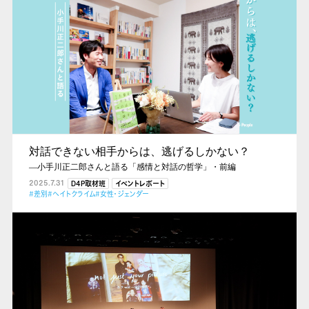
対話できない相手からは、逃げるしかない？
―小手川正二郎さんと語る「感情と対話の哲学」・前編
2025.7.31
D4P取材班
イベントレポート
#差別
#ヘイトクライム
#女性・ジェンダー