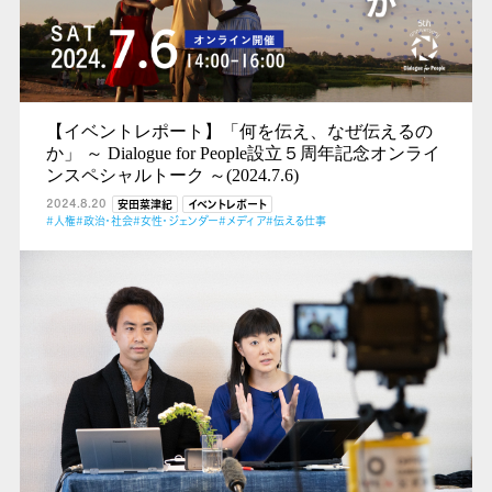
【イベントレポート】「何を伝え、なぜ伝えるの
か」 ～ Dialogue for People設立５周年記念オンライ
ンスペシャルトーク ～(2024.7.6)
2024.8.20
安田菜津紀
イベントレポート
#人権
#政治・社会
#女性・ジェンダー
#メディア
#伝える仕事