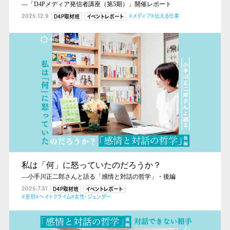
―「D4Pメディア発信者講座（第5期）」開催レポート
2025.12.9
#メディア
#伝える仕事
D4P取材班
イベントレポート
私は「何」に怒っていたのだろうか？
―小手川正二郎さんと語る「感情と対話の哲学」・後編
2025.7.31
D4P取材班
イベントレポート
#差別
#ヘイトクライム
#女性・ジェンダー