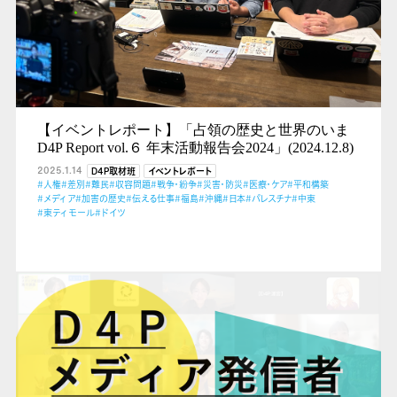
【イベントレポート】「占領の歴史と世界のいま
D4P Report vol.６ 年末活動報告会2024」(2024.12.8)
2025.1.14
D4P取材班
イベントレポート
#人権
#差別
#難民
#収容問題
#戦争・紛争
#災害・防災
#医療・ケア
#平和構築
#メディア
#加害の歴史
#伝える仕事
#福島
#沖縄
#日本
#パレスチナ
#中東
#東ティモール
#ドイツ