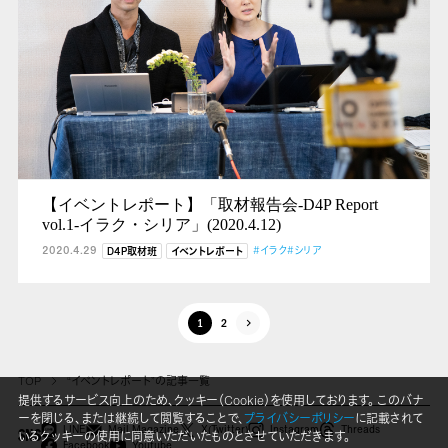
【イベントレポート】「取材報告会-D4P Report
vol.1-イラク・シリア」(2020.4.12)
2020.4.29
#イラク
#シリア
D4P取材班
イベントレポート
1
2
TOP
“イベントレポート”の記事一覧
提供するサービス向上のため、クッキー（Cookie）を使用しております。 このバナ
ーを閉じる、または継続して閲覧することで、
プライバシーポリシー
に記載されて
LINE
Mail Magazine
X(Twitter)
Instagram
Threads
いるクッキーの使用に同意いただいたものとさせていただきます。
SNS
Facebook
Youtube