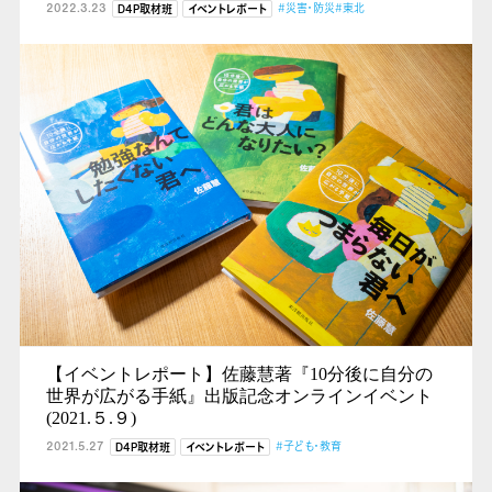
2022.3.23
#災害・防災
#東北
D4P取材班
イベントレポート
【イベントレポート】佐藤慧著『10分後に自分の
世界が広がる手紙』出版記念オンラインイベント
(2021.５.９)
2021.5.27
#子ども・教育
D4P取材班
イベントレポート