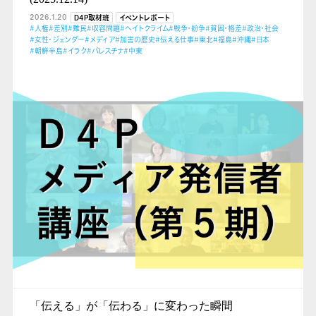
2026.1.20
D4P取材班
イベントレポート
#人権
#差別
#難民
#収容問題
#ヘイトクライム
#戦争・紛争
#貧困・格差
#政治・社会
#女性・ジェンダー
#メディア
#加害の歴史
#伝える仕事
#東北
#福島
#沖縄
#日本
#朝鮮半島
#イラク
#パレスチナ
#中東
「伝える」が「伝わる」に変わった瞬間