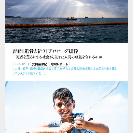
書籍『遺骨と祈り』プロローグ抜粋
―死者を蔑ろにする社会が、生きた人間の尊厳を守れるのか
2025.12.11
安田菜津紀
取材レポート
#人権
#戦争・紛争
#政治・社会
#核／原子力
#加害の歴史
#東北
#福島
#沖縄
#日本
#パレスチナ
#東ティモール