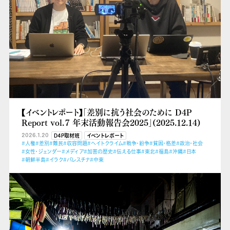
【イベントレポート】「差別に抗う社会のために D4P
Report vol.７ 年末活動報告会2025」(2025.12.14)
2026.1.20
D4P取材班
イベントレポート
#人権
#差別
#難民
#収容問題
#ヘイトクライム
#戦争・紛争
#貧困・格差
#政治・社会
#女性・ジェンダー
#メディア
#加害の歴史
#伝える仕事
#東北
#福島
#沖縄
#日本
#朝鮮半島
#イラク
#パレスチナ
#中東