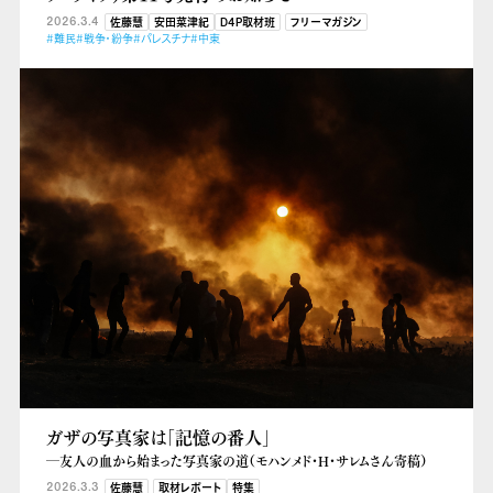
2026.3.4
佐藤慧
安田菜津紀
D4P取材班
フリーマガジン
#難民
#戦争・紛争
#パレスチナ
#中東
ガザの写真家は「記憶の番人」
―友人の血から始まった写真家の道（モハンメド・H・サレムさん寄稿）
2026.3.3
佐藤慧
取材レポート
特集