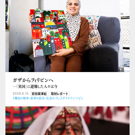
ガザからフィリピンへ
―「異国」に避難した人々は今
2026.6.15
安田菜津紀
取材レポート
#難民
#戦争・紛争
#政治・社会
#パレスチナ
#フィリピン