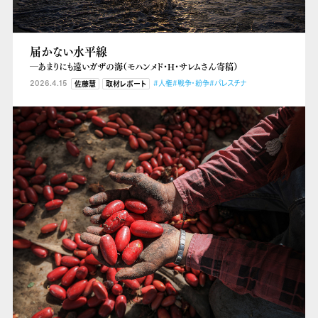
届かない水平線
―あまりにも遠いガザの海（モハンメド・H・サレムさん寄稿）
2026.4.15
#人権
#戦争・紛争
#パレスチナ
佐藤慧
取材レポート