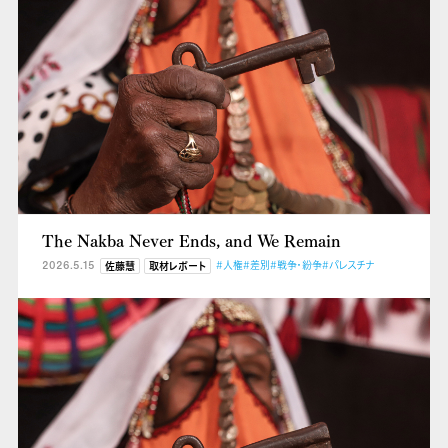
The Nakba Never Ends, and We Remain
2026.5.15
#人権
#差別
#戦争・紛争
#パレスチナ
佐藤慧
取材レポート