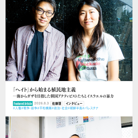
「ヘイト」から始まる植民地主義
―海からガザを目指した韓国アクティビストたちとイスラエルの暴力
2026.8.3
佐藤慧
インタビュー
#人権
#戦争・紛争
#平和構築
#政治・社会
#朝鮮半島
#パレスチナ