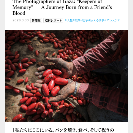
The Photographers of Gaza: “Keepers of
Memory” — A Journey Born from a Friend’s
Blood
2026.3.30
#人権
#戦争・紛争
#伝える仕事
#パレスチナ
佐藤慧
取材レポート
「私たちはここにいる。パンを焼き、食べ、そして祝うの