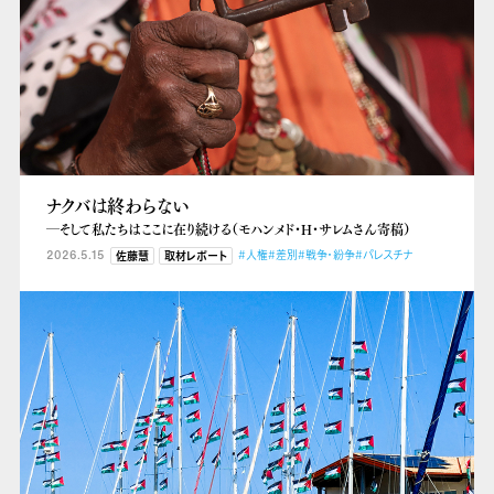
ナクバは終わらない
―そして私たちはここに在り続ける（モハンメド・H・サレムさん寄稿）
2026.5.15
#人権
#差別
#戦争・紛争
#パレスチナ
佐藤慧
取材レポート