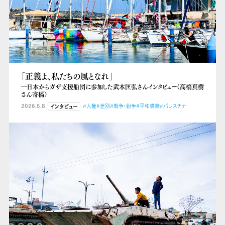
「正義よ、私たちの風となれ」
―日本からガザ支援船団に参加した武本匡弘さんインタビュー（高橋真樹
さん寄稿）
2026.5.8
#人権
#差別
#戦争・紛争
#平和構築
#パレスチナ
インタビュー