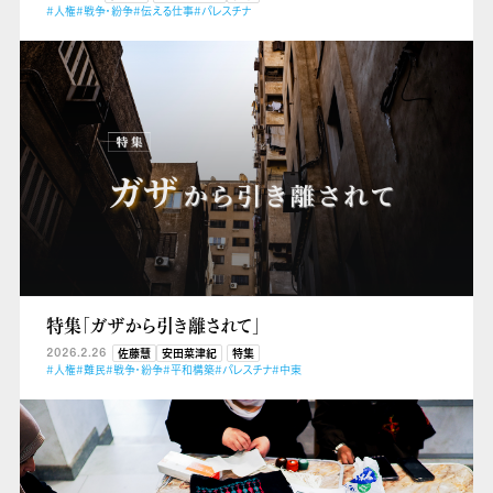
#人権
#戦争・紛争
#伝える仕事
#パレスチナ
特集「ガザから引き離されて」
2026.2.26
佐藤慧
安田菜津紀
特集
#人権
#難民
#戦争・紛争
#平和構築
#パレスチナ
#中東