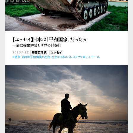
【エッセイ】日本は「平和国家」だったか
―武器輸出解禁と世界の「信頼」
2026.4.22
安田菜津紀
エッセイ
#戦争・紛争
#平和構築
#政治・社会
#日本
#パレスチナ
#東ティモール