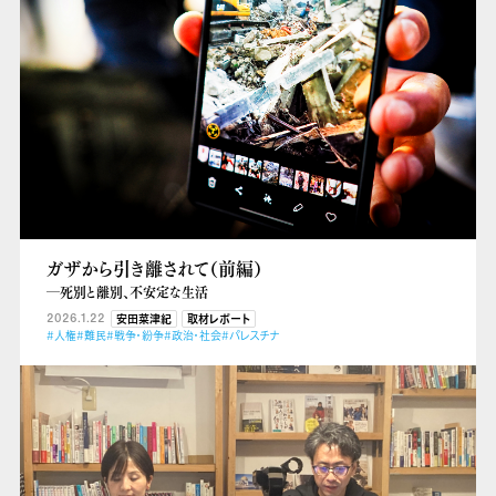
ガザから引き離されて（前編）
―死別と離別、不安定な生活
2026.1.22
安田菜津紀
取材レポート
#人権
#難民
#戦争・紛争
#政治・社会
#パレスチナ