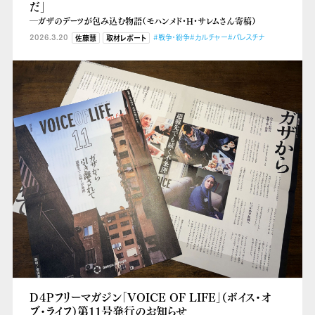
だ」
―ガザのデーツが包み込む物語（モハンメド・H・サレムさん寄稿）
2026.3.20
#戦争・紛争
#カルチャー
#パレスチナ
佐藤慧
取材レポート
D４Pフリーマガジン「VOICE OF LIFE」（ボイス・オ
ブ・ライフ）第11号発行のお知らせ