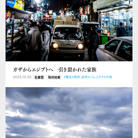
ガザからエジプトへ 引き裂かれた家族
2025.12.26
#難民
#戦争・紛争
#パレスチナ
#中東
佐藤慧
取材短報