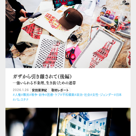
ガザから引き離されて（後編）
―強いられる不条理、生き抜くための連帯
2026.1.26
安田菜津紀
取材レポート
#人権
#難民
#戦争・紛争
#医療・ケア
#平和構築
#政治・社会
#女性・ジェンダー
#日本
#パレスチナ