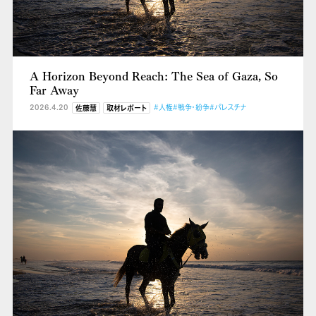
A Horizon Beyond Reach: The Sea of Gaza, So
Far Away
2026.4.20
#人権
#戦争・紛争
#パレスチナ
佐藤慧
取材レポート