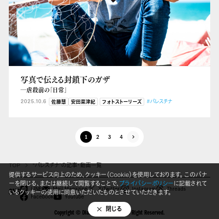
写真で伝える封鎖下のガザ
―虐殺前の「日常」
2025.10.6
#パレスチナ
佐藤慧
安田菜津紀
フォトストーリーズ
1
2
3
4
TOP
“パレスチナ”の記事・動画一覧
提供するサービス向上のため、クッキー（Cookie）を使用しております。 このバナ
ーを閉じる、または継続して閲覧することで、
プライバシーポリシー
に記載されて
LINE
Mail Magazine
X(Twitter)
Instagram
Threads
いるクッキーの使用に同意いただいたものとさせていただきます。
SNS
Facebook
Youtube
閉じる
Copyright © Dialogue for People All Right Reserved.