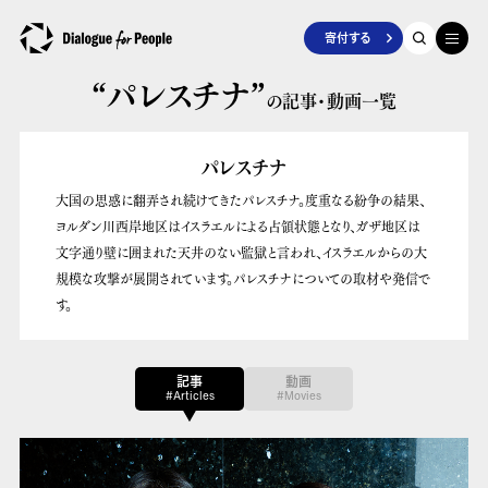
寄付する
“パレスチナ”
の記事・動画一覧
パレスチナ
大国の思惑に翻弄され続けてきたパレスチナ。度重なる紛争の結果、
ヨルダン川西岸地区はイスラエルによる占領状態となり、ガザ地区は
文字通り壁に囲まれた天井のない監獄と言われ、イスラエルからの大
規模な攻撃が展開されています。パレスチナについての取材や発信で
す。
記事
動画
#Articles
#Movies