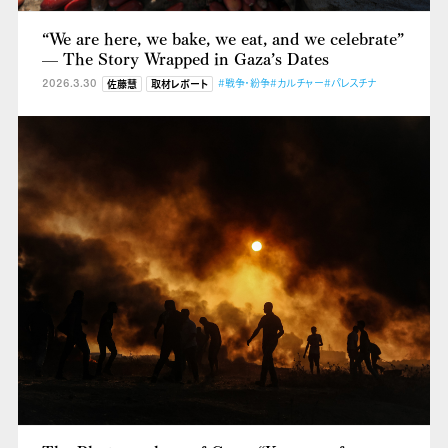
“We are here, we bake, we eat, and we celebrate”
— The Story Wrapped in Gaza’s Dates
2026.3.30
#戦争・紛争
#カルチャー
#パレスチナ
佐藤慧
取材レポート