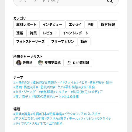
カテゴリ
取材レポート
インタビュー
エッセイ
声明
取材短報
連載
特集
レビュー
イベントレポート
フォトストーリーズ
フリーマガジン
動画
所属ジャーナリスト
佐藤慧
安田菜津紀
D4P取材班
テーマ
#人権
#差別
#難民
#収容問題
#ヘイトクライム
#子ども・教育
#戦争・紛争
#貧困・格差
#災害・防災
#医療・ケア
#平和構築
#政治・社会
#女性・ジェンダー
#自然環境
#カルチャー
#法律（改定）
#メディア
#核／原子力
#加害の歴史
#ルーツ
#伝える仕事
場所
#東北
#福島
#沖縄
#日本
#朝鮮半島
#イラク
#シリア
#パレスチナ
#アフガニスタン
#中東
#アフリカ
#東ティモール
#フィリピン
#ウクライナ
#ドイツ
#アメリカ
#コロンビア
#南米