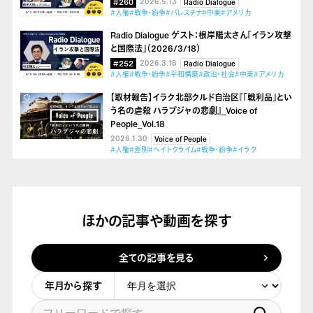
#260
2026.5.13
Radio Dialogue
#人権
#戦争・紛争
#パレスチナ
#中東
#アメリカ
Radio Dialogue ゲスト：根岸陽太さん「イラン攻撃
と国際法」（2026/3/18）
#252
2026.3.18
Radio Dialogue
#人権
#戦争・紛争
#平和構築
#政治・社会
#中東
#アメリカ
【取材報告】イラク北部クルド自治区『「戦利品」とい
う名の虐殺 ハラブジャの悲劇』_Voice of
People_Vol.18
2026.1.30
Voice of People
#人権
#差別
#ヘイトクライム
#戦争・紛争
#イラク
ほかの記事や動画を探す
全ての記事を見る
年月から探す