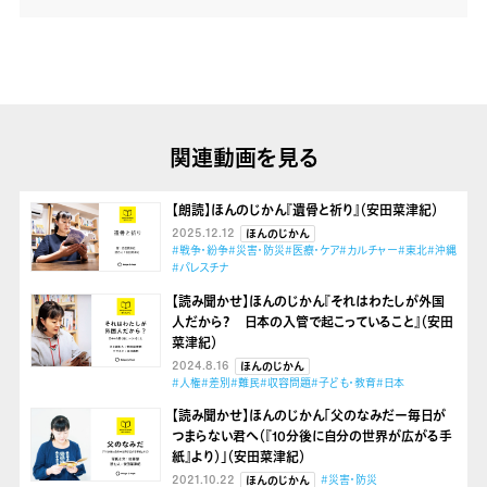
関連動画を見る
【朗読】ほんのじかん『遺骨と祈り』（安田菜津紀）
2025.12.12
ほんのじかん
#戦争・紛争
#災害・防災
#医療・ケア
#カルチャー
#東北
#沖縄
#パレスチナ
【読み聞かせ】ほんのじかん『それはわたしが外国
人だから？ 日本の入管で起こっていること』（安田
菜津紀）
2024.8.16
ほんのじかん
#人権
#差別
#難民
#収容問題
#子ども・教育
#日本
【読み聞かせ】ほんのじかん「父のなみだー毎日が
つまらない君へ（『10分後に自分の世界が広がる手
紙』より）」（安田菜津紀）
2021.10.22
#災害・防災
ほんのじかん