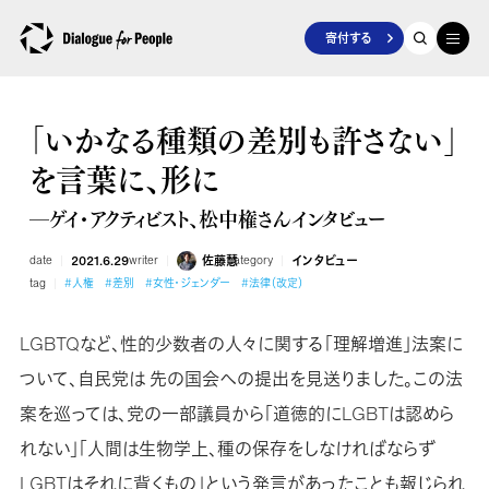
寄付する
「いかなる種類の差別も許さない」
を言葉に、形に
―ゲイ・アクティビスト、松中権さんインタビュー
date
2021.6.29
writer
佐藤慧
category
インタビュー
tag
#人権
#差別
#女性・ジェンダー
#法律（改定）
LGBTQなど、性的少数者の人々に関する「理解増進」法案に
ついて、自民党は先の国会への提出を見送りました。この法
案を巡っては、党の一部議員から「道徳的にLGBTは認めら
れない」「人間は生物学上、種の保存をしなければならず
LGBTはそれに背くもの」という発言があったことも報じられ