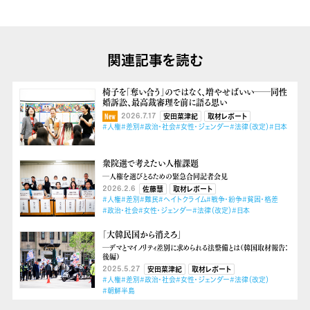
関連記事を読む
椅子を「奪い合う」のではなく、増やせばいい──同性
婚訴訟、最高裁審理を前に語る思い
2026.7.17
安田菜津紀
取材レポート
#人権
#差別
#政治・社会
#女性・ジェンダー
#法律（改定）
#日本
衆院選で考えたい人権課題
―人権を選びとるための緊急合同記者会見
2026.2.6
佐藤慧
取材レポート
#人権
#差別
#難民
#ヘイトクライム
#戦争・紛争
#貧困・格差
#政治・社会
#女性・ジェンダー
#法律（改定）
#日本
「大韓民国から消えろ」
―デマとマイノリティ差別に求められる法整備とは（韓国取材報告：
後編）
2025.5.27
安田菜津紀
取材レポート
#人権
#差別
#政治・社会
#女性・ジェンダー
#法律（改定）
#朝鮮半島