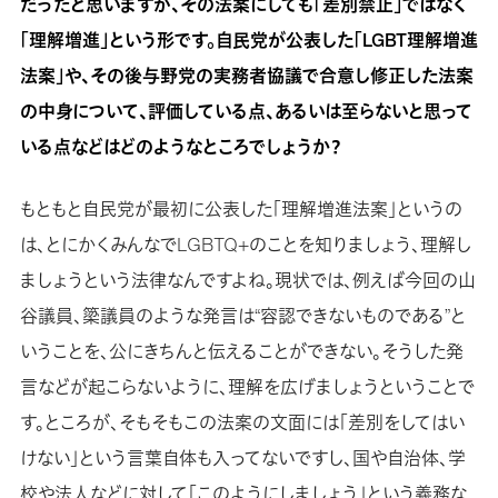
だったと思いますが、その法案にしても「差別禁止」ではなく
「理解増進」という形です。自民党が公表した「LGBT理解増進
法案」や、その後与野党の実務者協議で合意し修正した法案
の中身について、評価している点、あるいは至らないと思って
いる点などはどのようなところでしょうか？
もともと自民党が最初に公表した「理解増進法案」というの
は、とにかくみんなでLGBTQ+のことを知りましょう、理解し
ましょうという法律なんですよね。現状では、例えば今回の山
谷議員、簗議員のような発言は“容認できないものである”と
いうことを、公にきちんと伝えることができない。そうした発
言などが起こらないように、理解を広げましょうということで
す。ところが、そもそもこの法案の文面には「差別をしてはい
けない」という言葉自体も入ってないですし、国や自治体、学
校や法人などに対して「このようにしましょう」という義務な