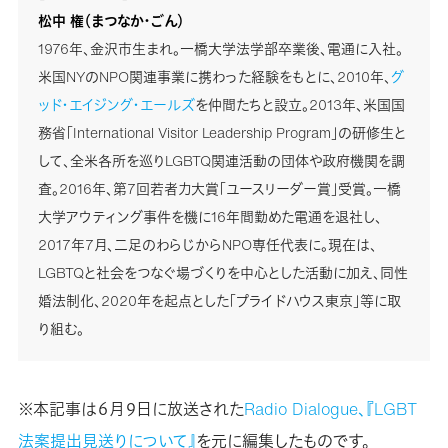
松中 権（まつなか・ごん）
1976年、金沢市生まれ。一橋大学法学部卒業後、電通に入社。
米国NYのNPO関連事業に携わった経験をもとに、2010年、
グ
ッド・エイジング・エールズ
を仲間たちと設立。2013年、米国国
務省「International Visitor Leadership Program」の研修生と
して、全米各所を巡りLGBTQ関連活動の団体や政府機関を調
査。2016年、第7回若者力大賞「ユースリーダー賞」受賞。一橋
大学アウティング事件を機に16年間勤めた電通を退社し、
2017年7月、二足のわらじからNPO専任代表に。現在は、
LGBTQと社会をつなぐ場づくりを中心とした活動に加え、同性
婚法制化、2020年を起点とした「プライドハウス東京」等に取
り組む。
※本記事は６月９日に放送された
Radio Dialogue、『LGBT
法案提出見送りについて』
を元に編集したものです。