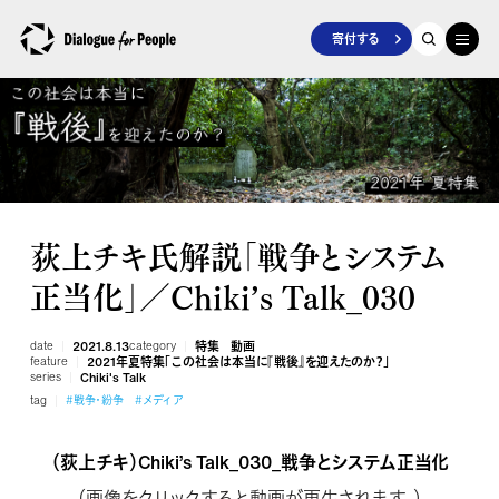
寄付する
荻上チキ氏解説「戦争とシステム
正当化」／Chiki’s Talk_030
date
2021.8.13
category
特集
動画
feature
2021年夏特集「この社会は本当に『戦後』を迎えたのか？」
series
Chiki's Talk
tag
#戦争・紛争
#メディア
（荻上チキ）Chiki’s Talk_030_戦争とシステム正当化
（画像をクリックすると動画が再生されます。）