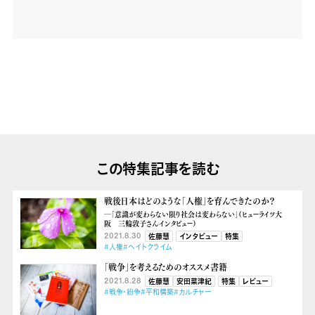
この特集記事を読む
戦後日本はどのような「人権」を育んできたのか？
―「意識が変わらない限り社会は変わらない」（ヒューライツ大
阪 三輪敦子さんインタビュー）
2021.8.30
佐藤慧
インタビュー
特集
#人権
#ヘイトクライム
「戦争」を考えるためのオススメ書籍
2021.8.28
佐藤慧
安田菜津紀
特集
レビュー
#戦争・紛争
#平和構築
#カルチャー