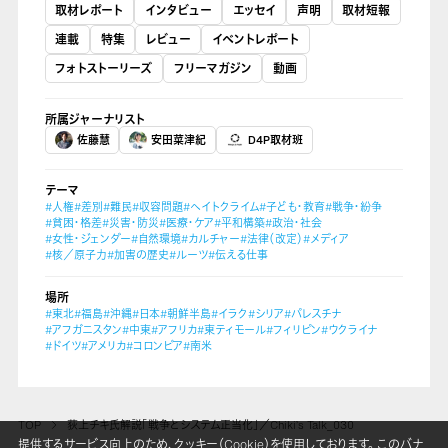
取材レポート
インタビュー
エッセイ
声明
取材短報
連載
特集
レビュー
イベントレポート
フォトストーリーズ
フリーマガジン
動画
所属ジャーナリスト
佐藤慧
安田菜津紀
D4P取材班
テーマ
#人権
#差別
#難民
#収容問題
#ヘイトクライム
#子ども・教育
#戦争・紛争
#貧困・格差
#災害・防災
#医療・ケア
#平和構築
#政治・社会
#女性・ジェンダー
#自然環境
#カルチャー
#法律（改定）
#メディア
#核／原子力
#加害の歴史
#ルーツ
#伝える仕事
場所
#東北
#福島
#沖縄
#日本
#朝鮮半島
#イラク
#シリア
#パレスチナ
#アフガニスタン
#中東
#アフリカ
#東ティモール
#フィリピン
#ウクライナ
#ドイツ
#アメリカ
#コロンビア
#南米
TOP
荻上チキ氏解説「戦争とシステム正当化」／Chiki’s Talk_030
提供するサービス向上のため、クッキー（Cookie）を使用しております。 このバナ