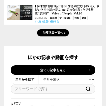
【取材報告】山口県宇部市『加害の歴史と向き合う』-戦
時の増産体制の歪み 183名の命を奪った長生炭
鉱“水非常” _Voice of People_Vol.10
2021.8.27
佐藤慧
安田菜津紀
特集
動画
#人権
#差別
#朝鮮半島
特集記事一覧へ
ほかの記事や動画を探す
全ての記事を見る
年月から探す
カテゴリ