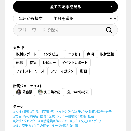
全ての記事を見る
年月から探す
カテゴリ
取材レポート
インタビュー
エッセイ
声明
取材短報
連載
特集
レビュー
イベントレポート
フォトストーリーズ
フリーマガジン
動画
所属ジャーナリスト
佐藤慧
安田菜津紀
D4P取材班
テーマ
#人権
#差別
#難民
#収容問題
#ヘイトクライム
#子ども・教育
#戦争・紛争
#貧困・格差
#災害・防災
#医療・ケア
#平和構築
#政治・社会
#女性・ジェンダー
#自然環境
#カルチャー
#法律（改定）
#メディア
#核／原子力
#加害の歴史
#ルーツ
#伝える仕事