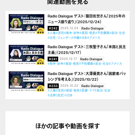
関連動画を見る
Radio Dialogue ゲスト：猿田佐世さん「2025年の
ニュース振り返り」（2025/12/24）
#242
2025.12.24
Radio Dialogue
#人権
#差別
#戦争・紛争
#貧困・格差
#平和構築
#政治・社会
#女性・ジェンダー
#沖縄
#日本
#アメリカ
Radio Dialogue ゲスト：三牧聖子さん「米国と民主
主義」（2025/12/17）
#241
2025.12.17
Radio Dialogue
#戦争・紛争
#貧困・格差
#平和構築
#政治・社会
#アメリカ
Radio Dialogue ゲスト：大澤優真さん「困窮者バッ
シングを考える」（2025/10/22）
#233
2025.10.22
Radio Dialogue
#人権
#差別
#貧困・格差
#医療・ケア
#政治・社会
#法律（改定）
#日本
ほかの記事や動画を探す