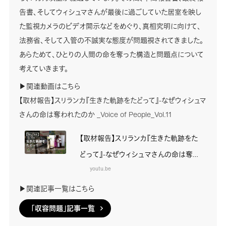
告書、そしてウィシュマさんが最後に過ごしていた居室を映し
た監視カメラのビデオ開示などをめぐり、真相究明に向けて、
法務省、そして入管の不誠実な態度が問題視されてきました。
あらためて、ひとりの人間の命を奪った構造と問題点について
考えていきます。
▶関連動画はこちら
【取材報告】スリランカ『生きた軌跡をたどって』-なぜウィシュマ
さんの命は奪われたのか _Voice of People_Vol.11
【取材報告】スリランカ『生きた軌跡をた
どって』-なぜウィシュマさんの命は奪わ
れたのか _Voice of People_Vol.11 ／
youtu.be
安田菜津紀・佐藤慧
▶関連記事一覧はこちら
「収容問題」記事一覧