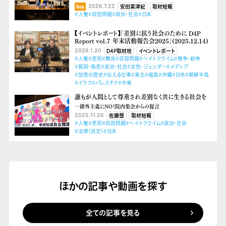
2026.7.22
安田菜津紀
取材短報
#人権
#収容問題
#政治・社会
#日本
【イベントレポート】「差別に抗う社会のために D4P
Report vol.７ 年末活動報告会2025」(2025.12.14)
2026.1.20
D4P取材班
イベントレポート
#人権
#差別
#難民
#収容問題
#ヘイトクライム
#戦争・紛争
#貧困・格差
#政治・社会
#女性・ジェンダー
#メディア
#加害の歴史
#伝える仕事
#東北
#福島
#沖縄
#日本
#朝鮮半島
#イラク
#パレスチナ
#中東
誰もが人間として尊重され差別なく共に生きる社会を
―排外主義にNO！院内集会からの提言
2025.11.26
佐藤慧
取材短報
#人権
#差別
#収容問題
#ヘイトクライム
#政治・社会
#法律（改定）
#日本
ほかの記事や動画を探す
全ての記事を見る