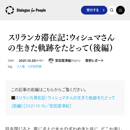
寄付する
スリランカ滞在記：ウィシュマさん
の生きた軌跡をたどって（後編）
date
2021.10.25
writer
安田菜津紀
category
取材レポート
tag
#人権
#収容問題
この記事の前編はこちらからご覧ください。
■
スリランカ滞在記：ウィシュマさんの生きた軌跡をたどって
（前編）［2021.10.19／安田菜津紀］
目を閉じると、風にそよぐ木々のざわめきと共に、どこか楽し