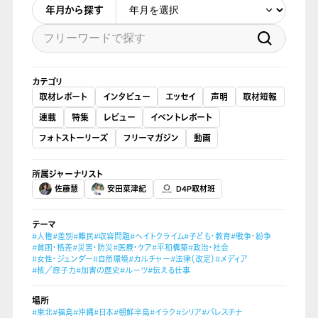
年月から探す
カテゴリ
取材レポート
インタビュー
エッセイ
声明
取材短報
連載
特集
レビュー
イベントレポート
フォトストーリーズ
フリーマガジン
動画
所属ジャーナリスト
佐藤慧
安田菜津紀
D4P取材班
テーマ
#人権
#差別
#難民
#収容問題
#ヘイトクライム
#子ども・教育
#戦争・紛争
#貧困・格差
#災害・防災
#医療・ケア
#平和構築
#政治・社会
#女性・ジェンダー
#自然環境
#カルチャー
#法律（改定）
#メディア
#核／原子力
#加害の歴史
#ルーツ
#伝える仕事
場所
#東北
#福島
#沖縄
#日本
#朝鮮半島
#イラク
#シリア
#パレスチナ