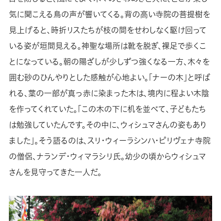
気に聞こえる鳥の声が響いてくる。背の高い寺院の菩提樹を
見上げると、時折リスたちが枝の間をせわしなく駆け回って
いる姿が垣間見える。神聖な場所は靴を脱ぎ、裸足で歩くこ
とになっている。朝の陽ざしが少しずつ強くなる一方、木々を
囲む砂のひんやりとした感触が心地よい。「ナーの木」と呼ば
れる、葉の一部が真っ赤に染まった木は、境内に程よい木陰
を作ってくれていた。「この木の下に机を並べて、子どもたち
は勉強していたんです。その中に、ウィシュマさんの姿もあり
ました」。そう語るのは、スリ・ウィーラシンハ・ピリヴェナ寺院
の僧侶、ナランデ・ウィマラシリ氏。幼少の頃からウィシュマ
さんを見守ってきた一人だ。