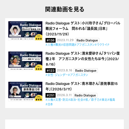
関連動画を見る
Radio Dialogue ゲスト：小川玲子さん「グローバル
難民フォーラム 問われる「議長国」日本」
（2023/11/29）
#138
2023.11.29
Radio Dialogue
#人権
#難民
#収容問題
#アフガニスタン
#ウクライナ
Radio Dialogue ゲスト：清末愛砂さん「タリバン復
権２年 アフガニスタンの女性たちは今」（2023/
８/16）
#123
2023.8.16
Radio Dialogue
#女性・ジェンダー
#アフガニスタン
Radio Dialogue ゲスト：青木理さん「原発事故15
年」（2026/3/11）
#251
2026.3.11
Radio Dialogue
#人権
#災害・防災
#政治・社会
#核／原子力
#東北
#福島
#日本