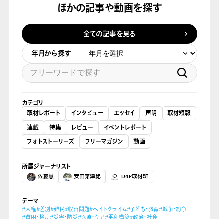
ほかの記事や動画を探す
全ての記事を見る
年月から探す
カテゴリ
取材レポート
インタビュー
エッセイ
声明
取材短報
連載
特集
レビュー
イベントレポート
フォトストーリーズ
フリーマガジン
動画
所属ジャーナリスト
佐藤慧
安田菜津紀
D4P取材班
テーマ
#人権
#差別
#難民
#収容問題
#ヘイトクライム
#子ども・教育
#戦争・紛争
#貧困・格差
#災害・防災
#医療・ケア
#平和構築
#政治・社会