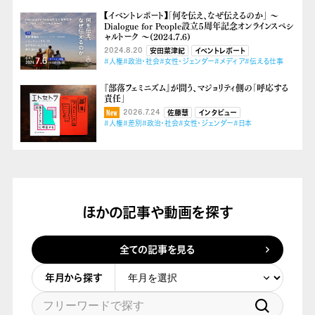
【イベントレポート】「何を伝え、なぜ伝えるのか」 ～
Dialogue for People設立５周年記念オンラインスペシ
ャルトーク ～(2024.7.6)
2024.8.20
安田菜津紀
イベントレポート
#人権
#政治・社会
#女性・ジェンダー
#メディア
#伝える仕事
『部落フェミニズム』が問う、マジョリティ側の「呼応する
責任」
2026.7.24
佐藤慧
インタビュー
#人権
#差別
#政治・社会
#女性・ジェンダー
#日本
ほかの記事や動画を探す
全ての記事を見る
年月から探す