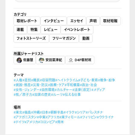
カテゴリ
取材レポート
インタビュー
エッセイ
声明
取材短報
連載
特集
レビュー
イベントレポート
フォトストーリーズ
フリーマガジン
動画
所属ジャーナリスト
佐藤慧
安田菜津紀
D4P取材班
テーマ
#人権
#差別
#難民
#収容問題
#ヘイトクライム
#子ども・教育
#戦争・紛争
#貧困・格差
#災害・防災
#医療・ケア
#平和構築
#政治・社会
#女性・ジェンダー
#自然環境
#カルチャー
#法律（改定）
#メディア
#核／原子力
#加害の歴史
#ルーツ
#伝える仕事
場所
#東北
#福島
#沖縄
#日本
#朝鮮半島
#イラク
#シリア
#パレスチナ
#アフガニスタン
#中東
#アフリカ
#東ティモール
#フィリピン
#ウクライナ
#ドイツ
#アメリカ
#コロンビア
#南米