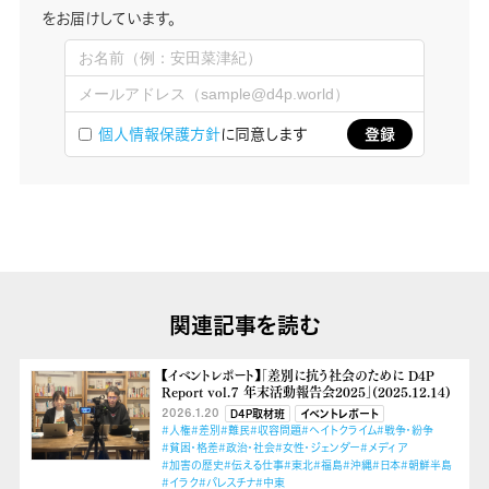
をお届けしています。
個人情報保護方針
に同意します
関連記事を読む
【イベントレポート】「差別に抗う社会のために D4P
Report vol.７ 年末活動報告会2025」(2025.12.14)
2026.1.20
D4P取材班
イベントレポート
#人権
#差別
#難民
#収容問題
#ヘイトクライム
#戦争・紛争
#貧困・格差
#政治・社会
#女性・ジェンダー
#メディア
#加害の歴史
#伝える仕事
#東北
#福島
#沖縄
#日本
#朝鮮半島
#イラク
#パレスチナ
#中東