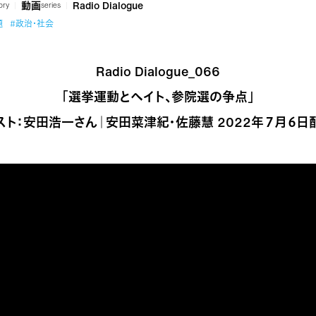
動画
Radio Dialogue
ory
series
題
#政治・社会
Radio Dialogue_066
「選挙運動とヘイト、参院選の争点」
スト：安田浩一さん｜安田菜津紀・佐藤慧 2022年７月６日