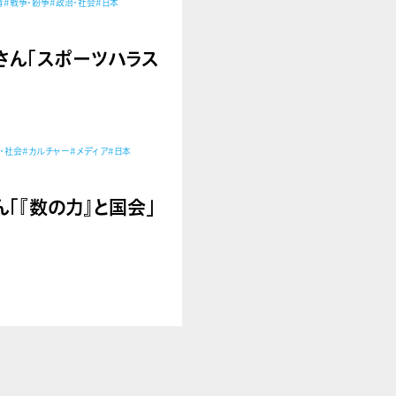
育
#戦争・紛争
#政治・社会
#日本
由美さん「スポーツハラス
・社会
#カルチャー
#メディア
#日本
将さん「『数の力』と国会」