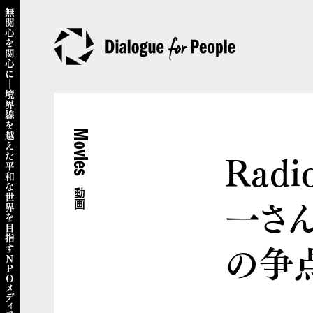
Movies
Radi
動画
一さ
の争点