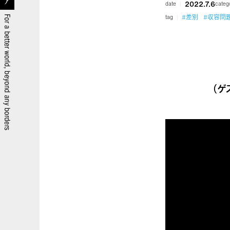
2022.7.6
date
categ
#差別
#収容問
tag
（ゲ