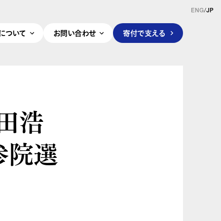
ENG
/
JP
pleについて
お問い合わせ
寄付で支える
安田浩
参院選