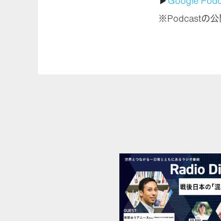
▶
Google Podc
※Podcast