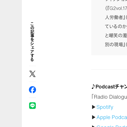
（『G2v
人労働者』
この記事をシェアする
ているのか
と嘲笑の濁
別の現場』
♪Podcastチ
「Radio Dia
▶
Spotify
▶
Apple Podca