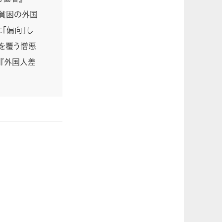
と貧困の外国
「偏向」し
国を覆う憎悪
、『外国人差