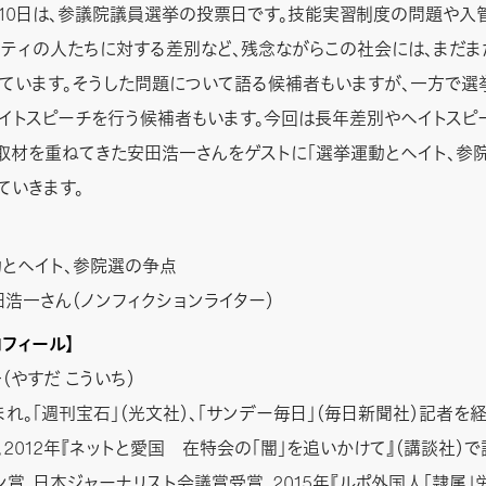
10日は、参議院議員選挙の投票日です。技能実習制度の問題や入
リティの人たちに対する差別など、残念ながらこの社会には、まだま
ています。そうした問題について語る候補者もいますが、一方で選
イトスピーチを行う候補者もいます。今回は長年差別やヘイトスピ
取材を重ねてきた安田浩一さんをゲストに「選挙運動とヘイト、参
ていきます。
とヘイト、参院選の争点
田浩一さん（ノンフィクションライター）
ロフィール】
（やすだ こういち）
まれ。「週刊宝石」（光文社）、「サンデー毎日」（毎日新聞社）記者を経
。2012年『ネットと愛国 在特会の「闇」を追いかけて』（講談社）
ン賞、日本ジャーナリスト会議賞受賞。2015年『ルポ外国人「隷属」