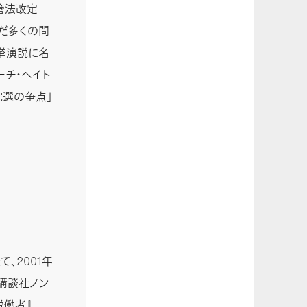
管法改定
だ多くの問
挙演説に名
ーチ・ヘイト
院選の争点」
て、2001年
で講談社ノン
労働者』