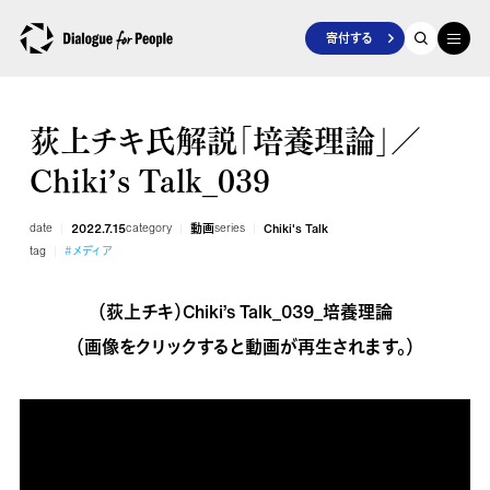
寄付する
荻上チキ氏解説「培養理論」／
Chiki’s Talk_039
date
2022.7.15
category
動画
series
Chiki's Talk
tag
#メディア
（荻上チキ）Chiki’s Talk_039_培養理論
（画像をクリックすると動画が再生されます。）