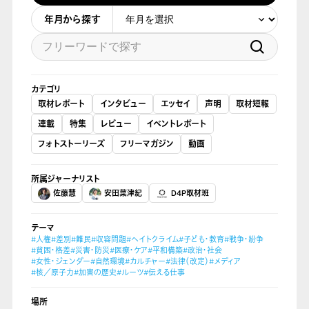
年月から探す
カテゴリ
取材レポート
インタビュー
エッセイ
声明
取材短報
連載
特集
レビュー
イベントレポート
フォトストーリーズ
フリーマガジン
動画
所属ジャーナリスト
佐藤慧
安田菜津紀
D4P取材班
テーマ
#人権
#差別
#難民
#収容問題
#ヘイトクライム
#子ども・教育
#戦争・紛争
#貧困・格差
#災害・防災
#医療・ケア
#平和構築
#政治・社会
#女性・ジェンダー
#自然環境
#カルチャー
#法律（改定）
#メディア
#核／原子力
#加害の歴史
#ルーツ
#伝える仕事
場所