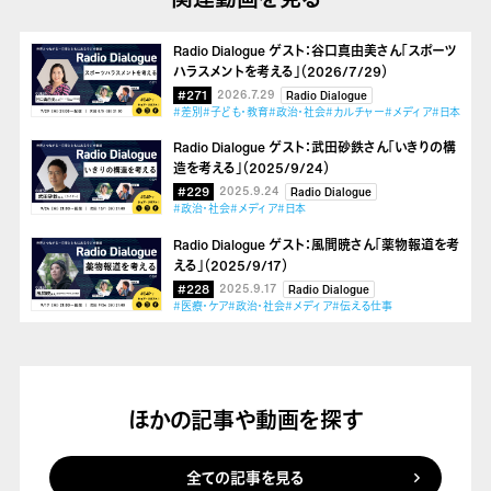
Radio Dialogue ゲスト：谷口真由美さん「スポーツ
ハラスメントを考える」（2026/7/29）
#271
2026.7.29
Radio Dialogue
#差別
#子ども・教育
#政治・社会
#カルチャー
#メディア
#日本
Radio Dialogue ゲスト：武田砂鉄さん「いきりの構
造を考える」（2025/9/24）
#229
2025.9.24
Radio Dialogue
#政治・社会
#メディア
#日本
Radio Dialogue ゲスト：風間暁さん「薬物報道を考
える」（2025/9/17）
#228
2025.9.17
Radio Dialogue
#医療・ケア
#政治・社会
#メディア
#伝える仕事
ほかの記事や動画を探す
全ての記事を見る