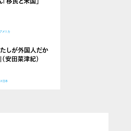
里さん「移民と米国」
アメリカ
わたしが外国人だか
』（安田菜津紀）
育
#日本