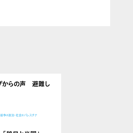
告】ガザからの声 避難し
・紛争
#政治・社会
#パレスチナ