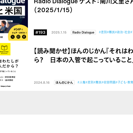
Radio Dialogue ゲスト：南川文
（2025/1/15）
#193
2025.1.15
#差別
#難民
#政治・社会
#
Radio Dialogue
【読み聞かせ】ほんのじかん『それは
ら？ 日本の入管で起こっていること
2024.8.16
#人権
#差別
#難民
#収容問題
#子ども・教
ほんのじかん