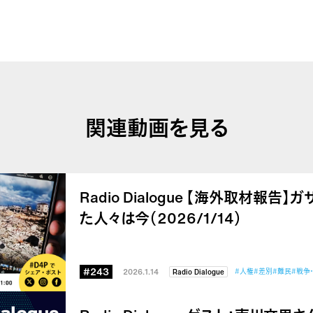
関連動画を見る
Radio Dialogue 【海外取材報
た人々は今（2026/1/14）
#243
2026.1.14
#人権
#差別
#難民
#戦争
Radio Dialogue