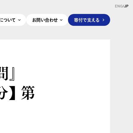
ENG
/
JP
pleについて
お問い合わせ
寄付で支える
問』
】 第