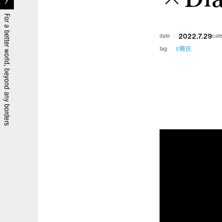
2022.7.29
date
cat
#難民
tag