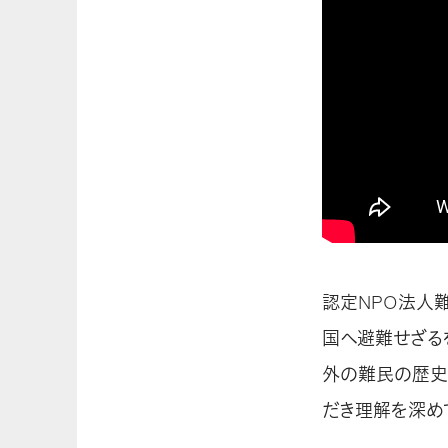
<
認定NPO法人
国へ避難せざる
外の難民の歴史
だき理解を深め