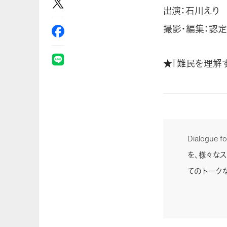
出演：石川えり
撮影・編集：認定N
★「難民を理解
Dialogu
を、様々な
てのトーク