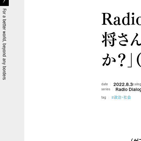
Radi
将さ
か？」（
2022.8.3
date
cate
Radio Dialo
series
#政治・社会
tag