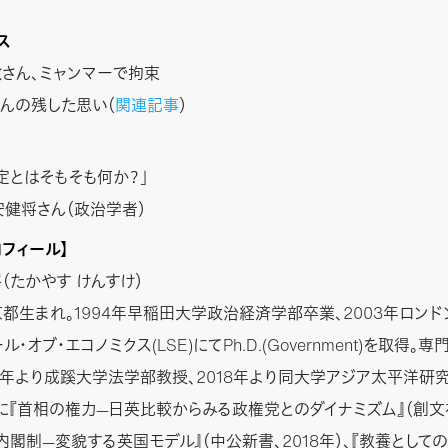
ス
さん、ミャンマーで拘束
んの残した思い（
関連記事
）
定とはそもそも何か？」
安健将さん（政治学者）
ロフィール】
（たかやす けんすけ）
東京都生まれ。1994年早稲田大学政治経済学部卒業、2003年ロン
ル・オブ・エコノミクス(LSE)にてPh.D.(Government)を取得。
10年より成蹊大学法学部教授、2018年より同大学アジア太平洋研
に『首相の権力—日英比較からみる政権党とのダイナミズム』（創文社
院内閣制—変貌する英国モデル』（中公新書、2018年）、『教養として