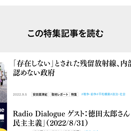
この特集記事を読む
「存在しない」とされた残留放射線、内
認めない政府
2022.9.5
#戦争・紛争
#平和構築
#政治・社会
安田菜津紀
取材レポート
特集
Radio Dialogue ゲスト：徳田太郎
民主主義」（2022/８/31）