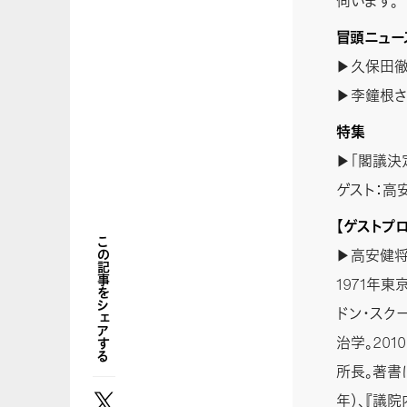
伺います。
冒頭ニュー
▶久保田徹
▶李鐘根さ
特集
▶「閣議決
ゲスト：高
【ゲストプ
この記事をシェアする
▶高安健将
1971年
ドン・スクー
治学。20
所長。著書
年）、『議