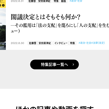
2022.8.31
#政治・社会
佐藤慧
安田菜津紀
特集
動画
閣議決定とはそもそも何か？
―その濫用は「法の支配」を蔑ろにし「人の支配」を生
ュー）
2022.8.30
#政治・社会
#法律（改定）
佐藤慧
安田菜津紀
インタビュー
特集
特集記事一覧へ