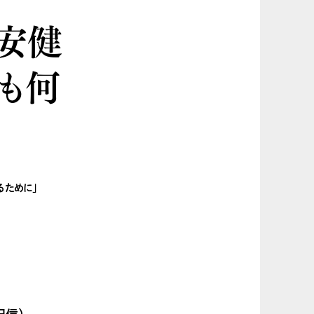
高安健
も何
るために」