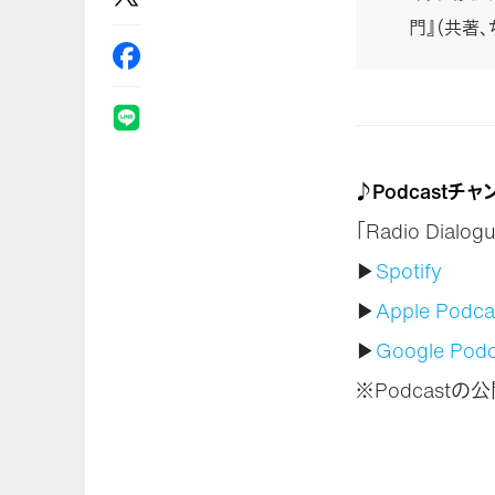
門』（共著、
♪Podcastチ
「Radio Dia
▶
Spotify
▶
Apple Podca
▶
Google Podc
※Podcast