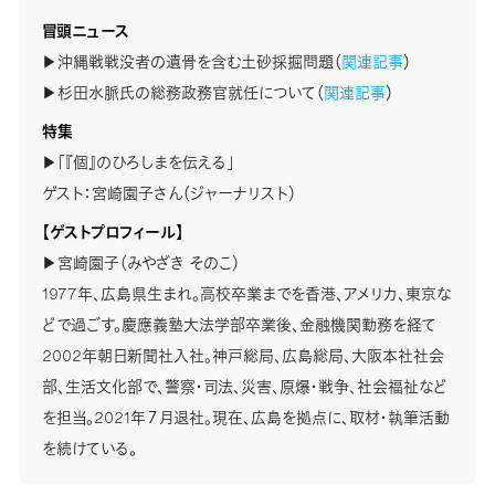
冒頭ニュース
▶沖縄戦戦没者の遺骨を含む土砂採掘問題（
関連記事
）
▶杉田水脈氏の総務政務官就任について（
関連記事
）
特集
▶「『個』のひろしまを伝える」
ゲスト：宮崎園子さん（ジャーナリスト）
【ゲストプロフィール】
▶宮崎園子（みやざき そのこ）
1977年、広島県生まれ。高校卒業までを香港、アメリカ、東京な
どで過ごす。慶應義塾大法学部卒業後、金融機関勤務を経て
2002年朝日新聞社入社。神戸総局、広島総局、大阪本社社会
部、生活文化部で、警察・司法、災害、原爆・戦争、社会福祉など
を担当。2021年７月退社。現在、広島を拠点に、取材・執筆活動
を続けている。