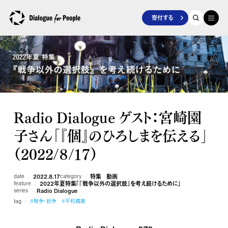
寄付する
Radio Dialogue ゲスト：宮崎園
子さん「『個』のひろしまを伝える」
（2022/８/17）
date
2022.8.17
category
特集
動画
feature
2022年夏特集「『戦争以外の選択肢』を考え続けるために」
series
Radio Dialogue
tag
#戦争・紛争
#平和構築