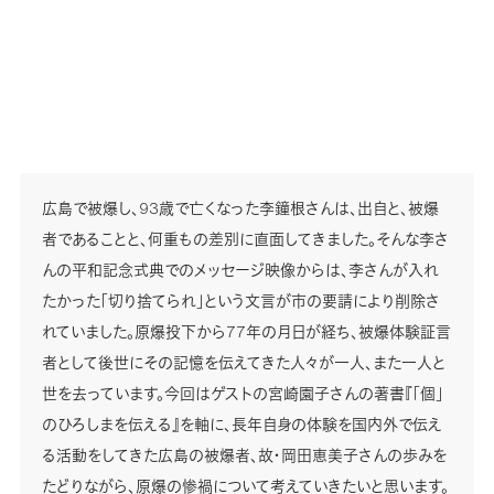
広島で被爆し、93歳で亡くなった李鐘根さんは、出自と、被爆
者であることと、何重もの差別に直面してきました。そんな李さ
んの平和記念式典でのメッセージ映像からは、李さんが入れ
たかった「切り捨てられ」という文言が市の要請により削除さ
れていました。原爆投下から77年の月日が経ち、被爆体験証言
者として後世にその記憶を伝えてきた人々が一人、また一人と
世を去っています。今回はゲストの宮崎園子さんの著書『「個」
のひろしまを伝える』を軸に、長年自身の体験を国内外で伝え
る活動をしてきた広島の被爆者、故・岡田恵美子さんの歩みを
たどりながら、原爆の惨禍について考えていきたいと思います。