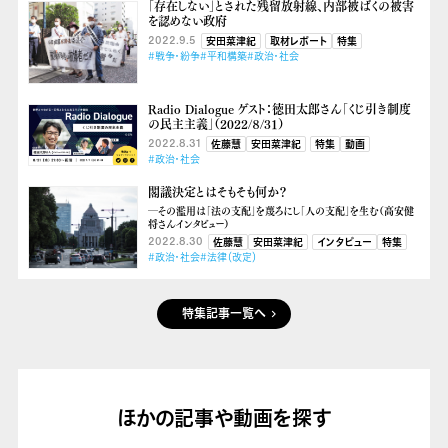
「存在しない」とされた残留放射線、内部被ばくの被害
を認めない政府
2022.9.5
安田菜津紀
取材レポート
特集
#戦争・紛争
#平和構築
#政治・社会
Radio Dialogue ゲスト：徳田太郎さん「くじ引き制度
の民主主義」（2022/８/31）
2022.8.31
佐藤慧
安田菜津紀
特集
動画
#政治・社会
閣議決定とはそもそも何か？
―その濫用は「法の支配」を蔑ろにし「人の支配」を生む（高安健
将さんインタビュー）
2022.8.30
佐藤慧
安田菜津紀
インタビュー
特集
#政治・社会
#法律（改定）
特集記事一覧へ
ほかの記事や動画を探す