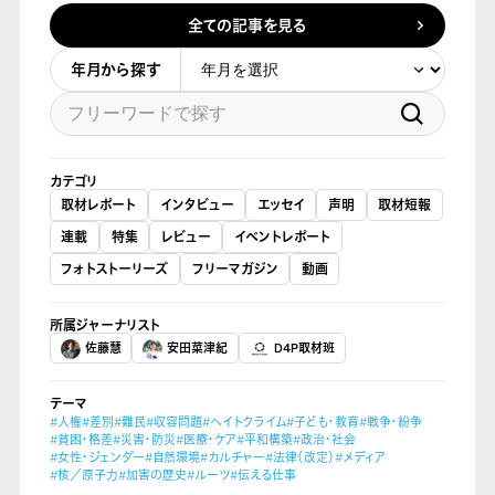
全ての記事を見る
年月から探す
カテゴリ
取材レポート
インタビュー
エッセイ
声明
取材短報
連載
特集
レビュー
イベントレポート
フォトストーリーズ
フリーマガジン
動画
所属ジャーナリスト
佐藤慧
安田菜津紀
D4P取材班
テーマ
#人権
#差別
#難民
#収容問題
#ヘイトクライム
#子ども・教育
#戦争・紛争
#貧困・格差
#災害・防災
#医療・ケア
#平和構築
#政治・社会
#女性・ジェンダー
#自然環境
#カルチャー
#法律（改定）
#メディア
#核／原子力
#加害の歴史
#ルーツ
#伝える仕事