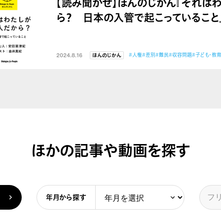
【読み聞かせ】ほんのじかん『それは
ら？ 日本の入管で起こっていること
2024.8.16
#人権
#差別
#難民
#収容問題
#子ども・教
ほんのじかん
ほかの記事や動画を探す
年月から探す