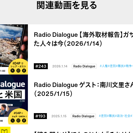
関連動画を見る
Radio Dialogue 【海外取材報
た人々は今（2026/1/14）
#243
2026.1.14
#人権
#差別
#難民
#戦争
Radio Dialogue
Radio Dialogue ゲスト：南川文
（2025/1/15）
#193
2025.1.15
#差別
#難民
#政治・社会
#
Radio Dialogue