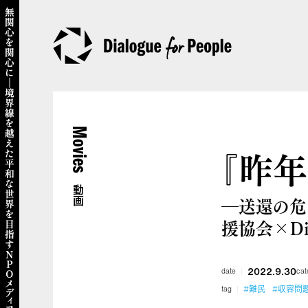
Movies
『昨
動画
―送還の危
援協会×Dial
2022.9.30
date
cat
#難民
#収容問
tag