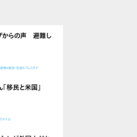
告】ガザからの声 避難し
・紛争
#政治・社会
#パレスチナ
里さん「移民と米国」
アメリカ