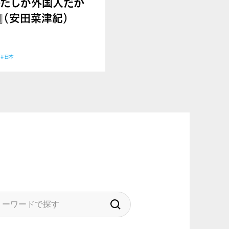
わたしが外国人だか
』（安田菜津紀）
育
#日本