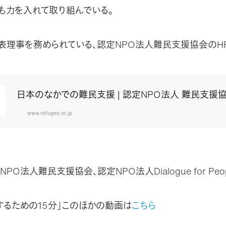
も力を入れて取り組んでいる。
表理事を務められている、認定NPO法人難民支援協会のH
日本のなかでの難民支援 | 認定NPO法人 難民支援
www.refugee.or.jp
PO法人難民支援協会、認定NPO法人Dialogue for Peop
するための15分」このほかの動画は
こちら