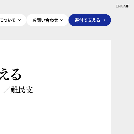
ENG
/
JP
pleについて
お問い合わせ
寄付で支える
える
回 ／難民支