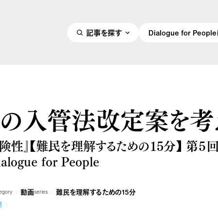
記事を探す
Dialogue for Peo
年の入管法改定案を考
険性』【難民を理解するための15分】 第５
ogue for People
動画
難民を理解するための15分
egory
series
題