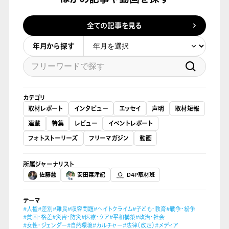
全ての記事を見る
年月から探す
カテゴリ
取材レポート
インタビュー
エッセイ
声明
取材短報
連載
特集
レビュー
イベントレポート
フォトストーリーズ
フリーマガジン
動画
所属ジャーナリスト
佐藤慧
安田菜津紀
D4P取材班
テーマ
#人権
#差別
#難民
#収容問題
#ヘイトクライム
#子ども・教育
#戦争・紛争
#貧困・格差
#災害・防災
#医療・ケア
#平和構築
#政治・社会
#女性・ジェンダー
#自然環境
#カルチャー
#法律（改定）
#メディア