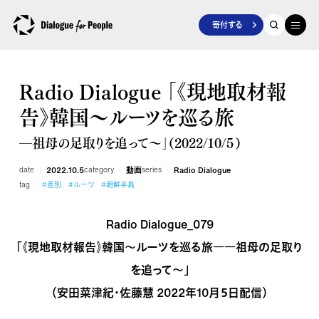
寄付する
Radio Dialogue 「《現地取材報
告》韓国～ルーツを巡る旅
―祖母の足取りを追って～」（2022/10/５）
date
2022.10.5
category
動画
series
Radio Dialogue
tag
#差別
#ルーツ
#朝鮮半島
Radio Dialogue_079
「《現地取材報告》韓国～ルーツを巡る旅――祖母の足取り
を追って～」
（安田菜津紀・佐藤慧 2022年10月５日配信）