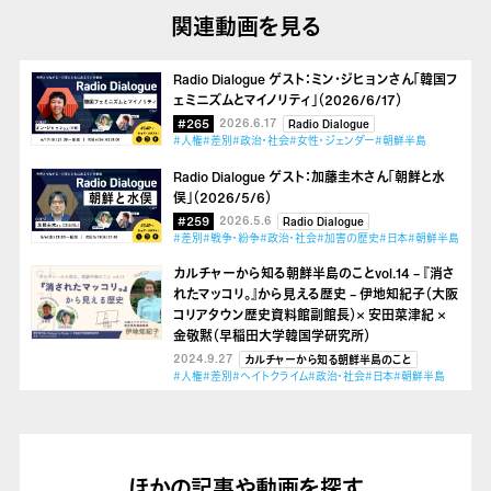
関連動画を見る
Radio Dialogue ゲスト：ミン・ジヒョンさん「韓国フ
ェミニズムとマイノリティ」（2026/6/17）
#265
2026.6.17
Radio Dialogue
#人権
#差別
#政治・社会
#女性・ジェンダー
#朝鮮半島
Radio Dialogue ゲスト：加藤圭木さん「朝鮮と水
俣」（2026/5/6）
#259
2026.5.6
Radio Dialogue
#差別
#戦争・紛争
#政治・社会
#加害の歴史
#日本
#朝鮮半島
カルチャーから知る朝鮮半島のことvol.14 – 『消さ
れたマッコリ。』から見える歴史 – 伊地知紀子（大阪
コリアタウン歴史資料館副館長）× 安田菜津紀 ×
金敬黙（早稲田大学韓国学研究所）
2024.9.27
カルチャーから知る朝鮮半島のこと
#人権
#差別
#ヘイトクライム
#政治・社会
#日本
#朝鮮半島
ほかの記事や動画を探す