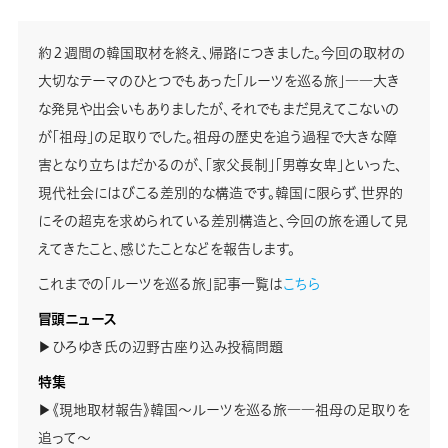
約２週間の韓国取材を終え、帰路につきました。今回の取材の
大切なテーマのひとつでもあった「ルーツを巡る旅」――大き
な発見や出会いもありましたが、それでもまだ見えてこないの
が「祖母」の足取りでした。祖母の歴史を追う過程で大きな障
害となり立ちはだかるのが、「家父長制」「男尊女卑」といった、
現代社会にはびこる差別的な構造です。韓国に限らず、世界的
にその超克を求められている差別構造と、今回の旅を通して見
えてきたこと、感じたことなどを報告します。
これまでの「ルーツを巡る旅」記事一覧は
こちら
冒頭ニュース
▶ひろゆき氏の辺野古座り込み投稿問題
特集
▶《現地取材報告》韓国～ルーツを巡る旅――祖母の足取りを
追って～