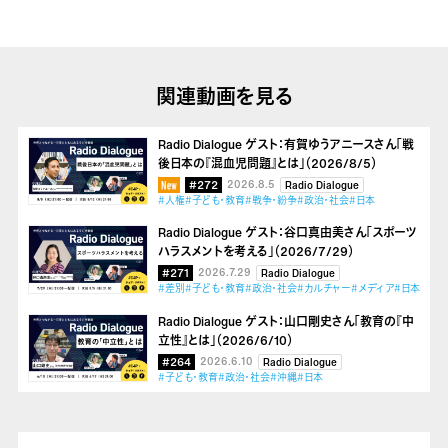
関連動画を見る
Radio Dialogue ゲスト：有賀ゆうアニースさん「戦
後日本の『混血児問題』とは」（2026/8/5）
#272
2026.8.5
Radio Dialogue
#人権
#子ども・教育
#戦争・紛争
#政治・社会
#日本
Radio Dialogue ゲスト：谷口真由美さん「スポーツ
ハラスメントを考える」（2026/7/29）
#271
2026.7.29
Radio Dialogue
#差別
#子ども・教育
#政治・社会
#カルチャー
#メディア
#日本
Radio Dialogue ゲスト：山口剛史さん「教育の『中
立性』とは」（2026/6/10）
#264
2026.6.10
Radio Dialogue
#子ども・教育
#政治・社会
#沖縄
#日本