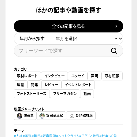
ほかの記事や動画を探す
全ての記事を見る
年月から探す
カテゴリ
取材レポート
インタビュー
エッセイ
声明
取材短報
連載
特集
レビュー
イベントレポート
フォトストーリーズ
フリーマガジン
動画
所属ジャーナリスト
佐藤慧
安田菜津紀
D4P取材班
テーマ
#人権
#差別
#難民
#収容問題
#ヘイトクライム
#子ども・教育
#戦争・紛争