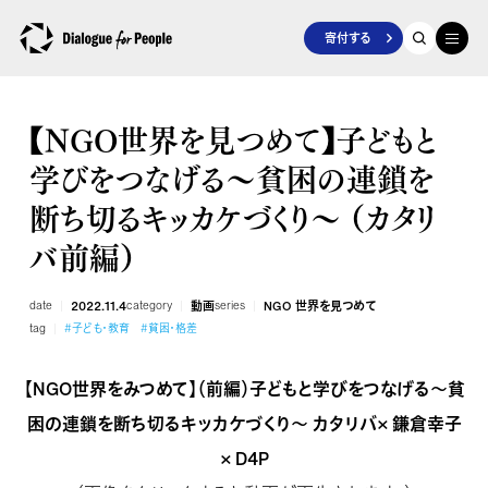
寄付する
【NGO世界を見つめて】子どもと
学びをつなげる～貧困の連鎖を
断ち切るキッカケづくり～ （カタリ
バ前編）
date
2022.11.4
category
動画
series
NGO 世界を見つめて
tag
#子ども・教育
#貧困・格差
【NGO世界をみつめて】（前編）子どもと学びをつなげる～貧
困の連鎖を断ち切るキッカケづくり～ カタリバ× 鎌倉幸子
× D4P