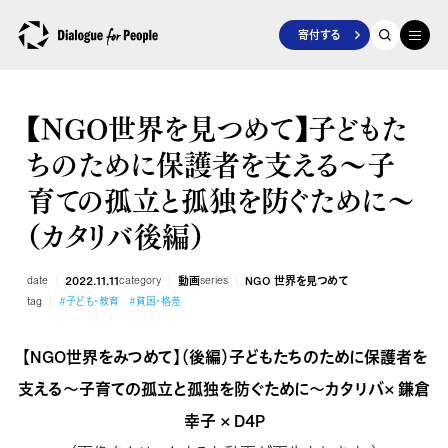
寄付する
【NGO世界を見つめて】子どもた
ちのために保護者を支える～子
育ての孤立と孤独を防ぐために～
（カタリバ後編）
date
2022.11.11
category
動画
series
NGO 世界を見つめて
tag
#子ども・教育
#貧困・格差
【NGO世界をみつめて】（後編）子どもたちのために保護者を
支える～子育ての孤立と孤独を防ぐために～カタリバ× 鎌倉
幸子 × D4P