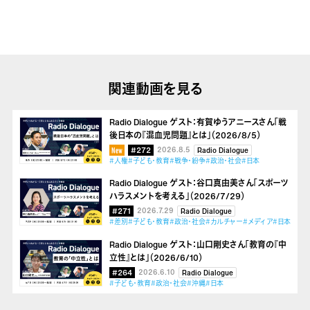
関連動画を見る
Radio Dialogue ゲスト：有賀ゆうアニースさん「戦
後日本の『混血児問題』とは」（2026/8/5）
#272
2026.8.5
Radio Dialogue
#人権
#子ども・教育
#戦争・紛争
#政治・社会
#日本
Radio Dialogue ゲスト：谷口真由美さん「スポーツ
ハラスメントを考える」（2026/7/29）
#271
2026.7.29
Radio Dialogue
#差別
#子ども・教育
#政治・社会
#カルチャー
#メディア
#日本
Radio Dialogue ゲスト：山口剛史さん「教育の『中
立性』とは」（2026/6/10）
#264
2026.6.10
Radio Dialogue
#子ども・教育
#政治・社会
#沖縄
#日本