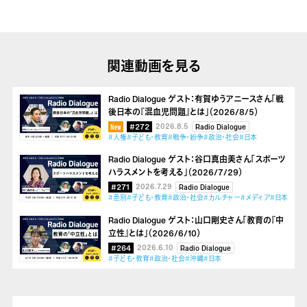
関連動画を見る
Radio Dialogue ゲスト：有賀ゆうアニースさん「戦
後日本の『混血児問題』とは」（2026/8/5）
#272
2026.8.5
Radio Dialogue
#人権
#子ども・教育
#戦争・紛争
#政治・社会
#日本
Radio Dialogue ゲスト：谷口真由美さん「スポーツ
ハラスメントを考える」（2026/7/29）
#271
2026.7.29
Radio Dialogue
#差別
#子ども・教育
#政治・社会
#カルチャー
#メディア
#日本
Radio Dialogue ゲスト：山口剛史さん「教育の『中
立性』とは」（2026/6/10）
#264
2026.6.10
Radio Dialogue
#子ども・教育
#政治・社会
#沖縄
#日本