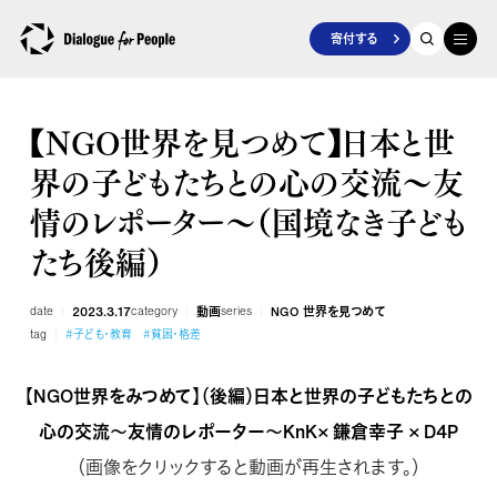
寄付する
【NGO世界を見つめて】日本と世
界の子どもたちとの心の交流～友
情のレポーター～（国境なき子ども
たち後編）
date
2023.3.17
category
動画
series
NGO 世界を見つめて
tag
#子ども・教育
#貧困・格差
【NGO世界をみつめて】（後編）日本と世界の子どもたちとの
心の交流～友情のレポーター～KnK× 鎌倉幸子 × D4P
（画像をクリックすると動画が再生されます。）