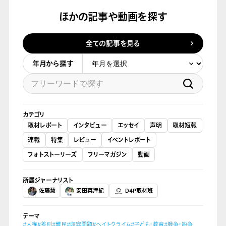
ほかの記事や動画を探す
全ての記事を見る
年月から探す
カテゴリ
取材レポート
インタビュー
エッセイ
声明
取材短報
連載
特集
レビュー
イベントレポート
フォトストーリーズ
フリーマガジン
動画
所属ジャーナリスト
佐藤慧
安田菜津紀
D4P取材班
テーマ
#人権
#差別
#難民
#収容問題
#ヘイトクライム
#子ども・教育
#戦争・紛争