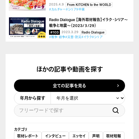
2025.4.9
From KITCHEN to the WORLD
#カルチャー
#シリア
#中東
Radio Dialogue 【海外取材報告】イラク・シリア～
戦争と地震～（2023/３/29）
#103
2023.3.29
Radio Dialogue
#戦争・紛争
#災害・防災
#イラク
#シリア
ほかの記事や動画を探す
全ての記事を見る
年月から探す
カテゴリ
取材レポート
インタビュー
エッセイ
声明
取材短報