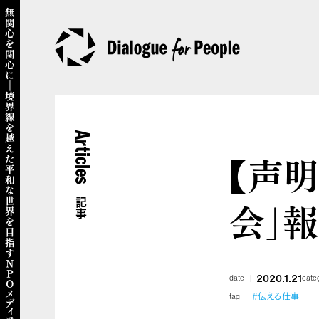
Articles
【声明
会」
記事
2020.1.21
date
cate
#伝える仕事
tag