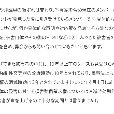
や評議員の顔ぶれは変わり、写真家を含め現在のメンバー
メントが発覚した後に引き受けているメンバーです。具体的
ませんが、何か具体的な声明や対応策を発表する方針なの
を、被害自体やその後のPTSDなどに苦しんできた被害者
を含め、弊会からも問い合わせていきたいと思います。
げてきた被害者の中には、10年以上前のケースも見受けら
、強制性交等罪の公訴時効は10年とされており、民事法上も
権の消滅時効は３年とされています（2020年４月１日に
身体の侵害に対する損害賠償請求権については消滅時効期
害者が声を上げるのに十分な期間とは言えません）。