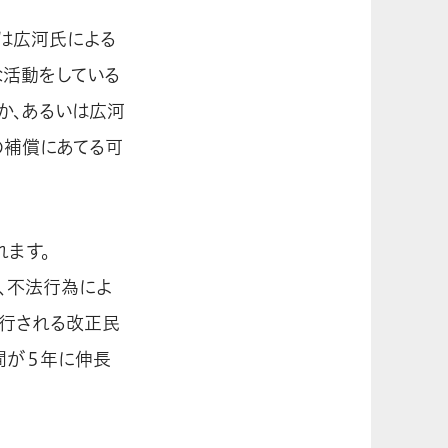
は広河氏による
な活動をしている
か、あるいは広河
の補償にあてる可
れます。
、不法行為によ
施行される改正民
間が５年に伸長