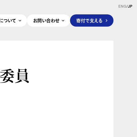
ENG
/
JP
pleについて
お問い合わせ
寄付で支える
証委員