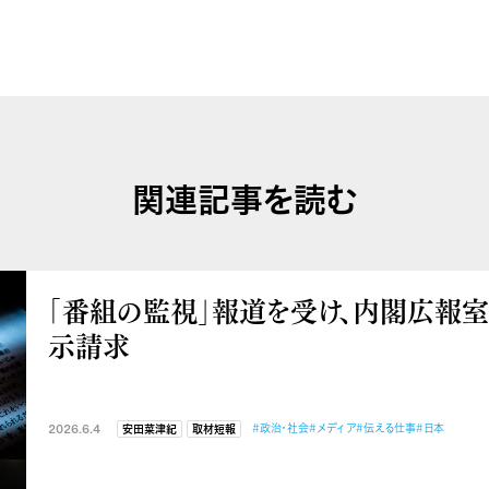
関連記事を読む
「番組の監視」報道を受け、内閣広報
示請求
2026.6.4
#政治・社会
#メディア
#伝える仕事
#日本
安田菜津紀
取材短報