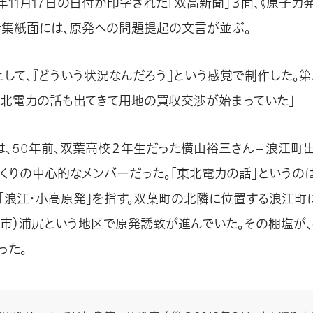
3）年11月17日の日付が印字された「双高新聞」３面、《原子
特集紙面には、原発への問題提起の文言が並ぶ。
として、『どういう状況なんだろう』という感覚で制作した。
東北電力の話も出てきて用地の買収交渉が始まっていた」
は、50年前、双葉高校２年生だった横山裕三さん＝浪江町
くりの中心的なメンバーだった。「東北電力の話」というのは、
「浪江・小高原発」を指す。双葉町の北隣に位置する浪江町
馬市）浦尻という地区で原発誘致が進んでいた。その棚塩が
った。