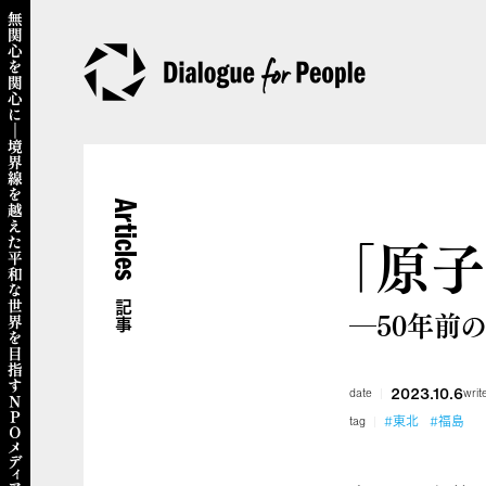
Articles
「原
記事
―50年前
2023.10.6
date
writ
#東北
#福島
tag