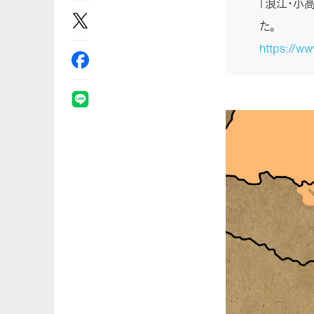
「浪江・小
た。
https://w