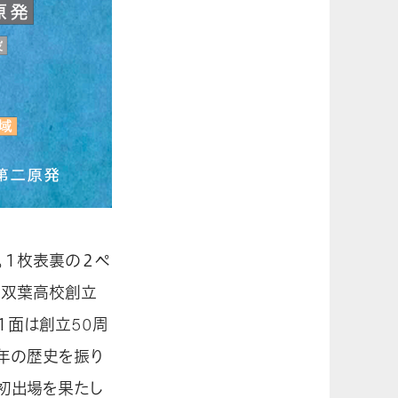
。１枚表裏の２ペ
、双葉高校創立
１面は創立50周
0年の歴史を振り
初出場を果たし