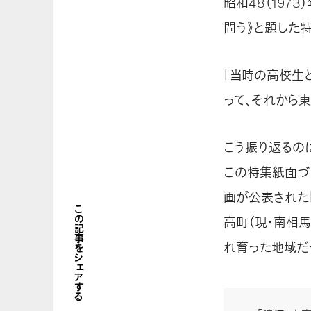
昭和48（197
問う》と題した
「当時の高校生
って、それから
こう振り返るの
この特集紙面づ
画が公表された
この記事をシェアする
高町（現・南相
れ育った地域だ