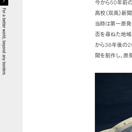
今から50年前
高校（双高）新
当時は第一原発
否を尋ねた地域
から38年後の
聞を制作し、原