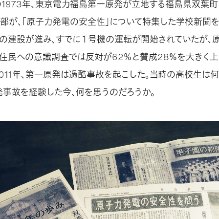
の1973年、東京電力福島第一原発が立地する福島県双葉
聞部が、「原子力発電の安全性」について特集した学校新聞を
の建設が進み、すでに１号機の運転が開始されていたが、
住民への意識調査では反対が62％と賛成28％を大きく上
2011年、第一原発は過酷事故を起こした。当時の高校生は
発事故を経験した今、何を思うのだろうか。