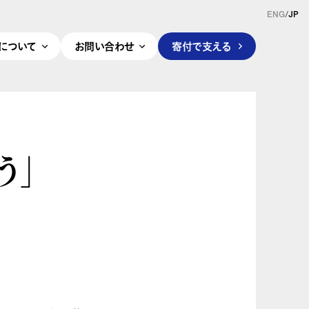
ENG
/
JP
pleについて
お問い合わせ
寄付で支える
う」