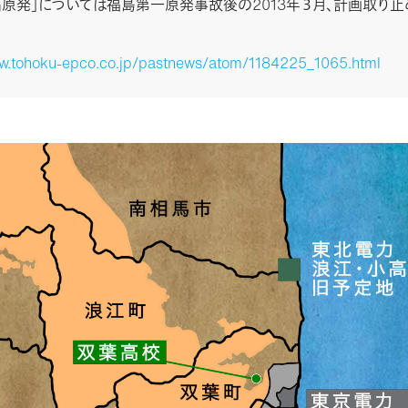
高原発」については福島第一原発事故後の2013年３月、計画取り
ww.tohoku-epco.co.jp/pastnews/atom/1184225_1065.html