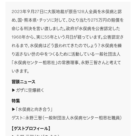
2023年９月27日に大阪地裁が原告128人全員を水俣病と認
め、国・熊本県・チッソに対して、ひとり当たり275万円の賠償を
命じる判決を言い渡しました。政府が水俣病を公害認定した
1968年から、実に55年という月日が経っています。公害認定さ
れるまで、水俣病はどう扱われてきたのでしょう？水俣病を繰
り返さない世の中をつくるために活動している一般社団法人
「水俣病センター相思社」の常務理事、永野三智さんと考えて
いきます。
冒頭ニュース
▶ガザに空爆続く
特集
▶「水俣病と向き合う」
ゲスト：永野三智（一般財団法人水俣病センター相思社職員）
【ゲストプロフィール】