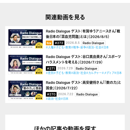
関連動画を見る
Radio Dialogue ゲスト：有賀ゆうアニースさん「戦
後日本の『混血児問題』とは」（2026/8/5）
#272
2026.8.5
Radio Dialogue
#人権
#子ども・教育
#戦争・紛争
#政治・社会
#日本
Radio Dialogue ゲスト：谷口真由美さん「スポーツ
ハラスメントを考える」（2026/7/29）
#271
2026.7.29
Radio Dialogue
#差別
#子ども・教育
#政治・社会
#カルチャー
#メディア
#日本
Radio Dialogue ゲスト：高安健将さん「『数の力』と
国会」（2026/7/22）
#270
2026.7.22
Radio Dialogue
#政治・社会
#日本
ほかの記事や動画を探す