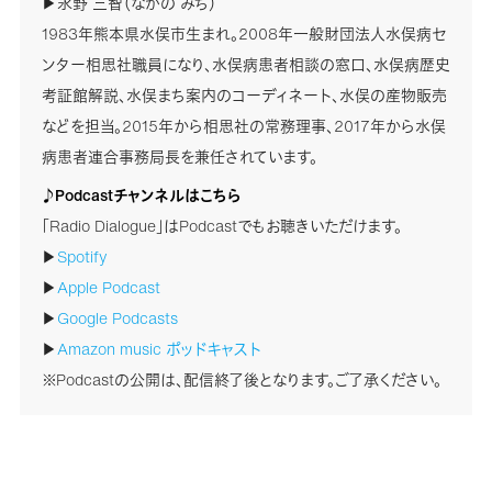
▶永野 三智（ながの みち）
1983年熊本県水俣市生まれ。2008年一般財団法人水俣病セ
ンター相思社職員になり、水俣病患者相談の窓口、水俣病歴史
考証館解説、水俣まち案内のコーディネート、水俣の産物販売
などを担当。2015年から相思社の常務理事、2017年から水俣
病患者連合事務局長を兼任されています。
♪Podcastチャンネルはこちら
「Radio Dialogue」はPodcastでもお聴きいただけます。
▶
Spotify
▶
Apple Podcast
▶
Google Podcasts
▶
Amazon music ポッドキャスト
※Podcastの公開は、配信終了後となります。ご了承ください。