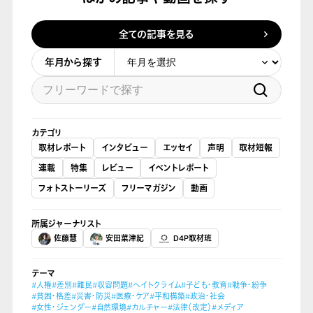
全ての記事を見る
年月から探す
カテゴリ
取材レポート
インタビュー
エッセイ
声明
取材短報
連載
特集
レビュー
イベントレポート
フォトストーリーズ
フリーマガジン
動画
所属ジャーナリスト
佐藤慧
安田菜津紀
D4P取材班
テーマ
#人権
#差別
#難民
#収容問題
#ヘイトクライム
#子ども・教育
#戦争・紛争
#貧困・格差
#災害・防災
#医療・ケア
#平和構築
#政治・社会
#女性・ジェンダー
#自然環境
#カルチャー
#法律（改定）
#メディア