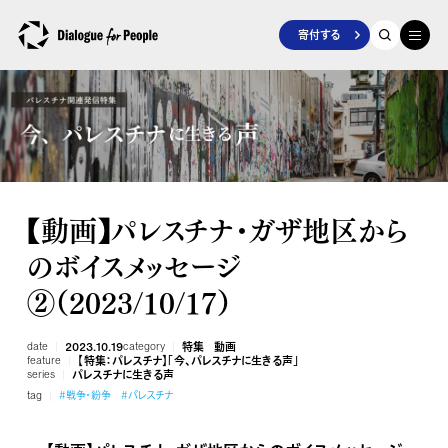
寄付する
【動画】パレスチナ・ガザ地区から
のボイスメッセージ
②（2023/10/17）
date
2023.10.19
category
特集
動画
feature
【特集：パレスチナ】「今、パレスチナに生きる声」
series
パレスチナに生きる声
tag
#戦争・紛争
#パレスチナ