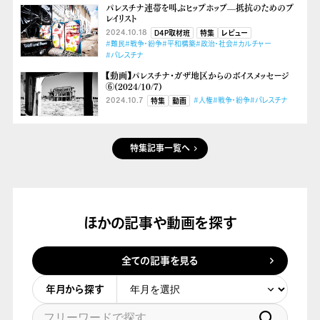
パレスチナ連帯を叫ぶヒップホップ––抵抗のためのプ
レイリスト
2024.10.18
D4P取材班
特集
レビュー
#難民
#戦争・紛争
#平和構築
#政治・社会
#カルチャー
#パレスチナ
【動画】パレスチナ・ガザ地区からのボイスメッセージ
⑥(2024/10/7)
2024.10.7
#人権
#戦争・紛争
#パレスチナ
特集
動画
特集記事一覧へ
ほかの記事や動画を探す
全ての記事を見る
年月から探す