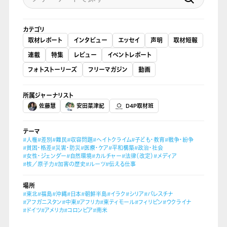
カテゴリ
取材レポート
インタビュー
エッセイ
声明
取材短報
連載
特集
レビュー
イベントレポート
フォトストーリーズ
フリーマガジン
動画
所属ジャーナリスト
佐藤慧
安田菜津紀
D4P取材班
テーマ
#人権
#差別
#難民
#収容問題
#ヘイトクライム
#子ども・教育
#戦争・紛争
#貧困・格差
#災害・防災
#医療・ケア
#平和構築
#政治・社会
#女性・ジェンダー
#自然環境
#カルチャー
#法律（改定）
#メディア
#核／原子力
#加害の歴史
#ルーツ
#伝える仕事
場所
#東北
#福島
#沖縄
#日本
#朝鮮半島
#イラク
#シリア
#パレスチナ
#アフガニスタン
#中東
#アフリカ
#東ティモール
#フィリピン
#ウクライナ
#ドイツ
#アメリカ
#コロンビア
#南米