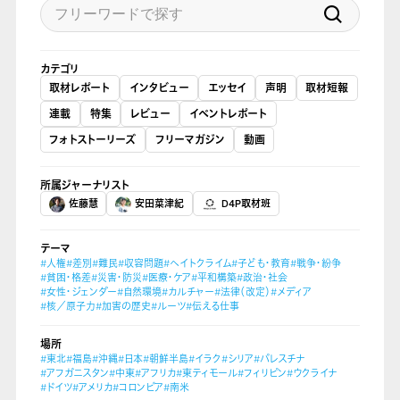
カテゴリ
取材レポート
インタビュー
エッセイ
声明
取材短報
連載
特集
レビュー
イベントレポート
フォトストーリーズ
フリーマガジン
動画
所属ジャーナリスト
佐藤慧
安田菜津紀
D4P取材班
テーマ
#人権
#差別
#難民
#収容問題
#ヘイトクライム
#子ども・教育
#戦争・紛争
#貧困・格差
#災害・防災
#医療・ケア
#平和構築
#政治・社会
#女性・ジェンダー
#自然環境
#カルチャー
#法律（改定）
#メディア
#核／原子力
#加害の歴史
#ルーツ
#伝える仕事
場所
#東北
#福島
#沖縄
#日本
#朝鮮半島
#イラク
#シリア
#パレスチナ
#アフガニスタン
#中東
#アフリカ
#東ティモール
#フィリピン
#ウクライナ
#ドイツ
#アメリカ
#コロンビア
#南米