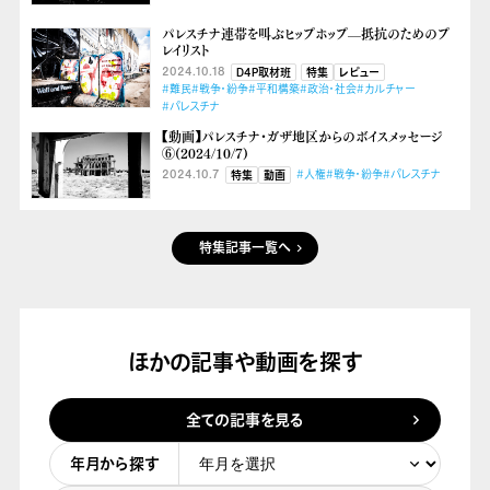
パレスチナ連帯を叫ぶヒップホップ––抵抗のためのプ
レイリスト
2024.10.18
D4P取材班
特集
レビュー
#難民
#戦争・紛争
#平和構築
#政治・社会
#カルチャー
#パレスチナ
【動画】パレスチナ・ガザ地区からのボイスメッセージ
⑥(2024/10/7)
2024.10.7
#人権
#戦争・紛争
#パレスチナ
特集
動画
特集記事一覧へ
ほかの記事や動画を探す
全ての記事を見る
年月から探す