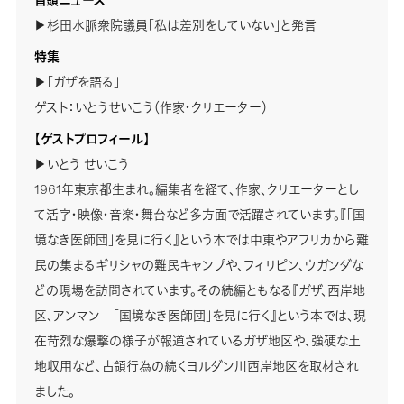
▶杉田水脈衆院議員「私は差別をしていない」と発言
特集
▶「ガザを語る」
ゲスト：いとうせいこう（作家・クリエーター）
【ゲストプロフィール】
▶いとう せいこう
1961年東京都生まれ。編集者を経て、作家、クリエーターとし
て活字・映像・音楽・舞台など多方面で活躍されています。『「国
境なき医師団」を見に行く』という本では中東やアフリカから難
民の集まるギリシャの難民キャンプや、フィリピン、ウガンダな
どの現場を訪問されています。その続編ともなる『ガザ、西岸地
区、アンマン 「国境なき医師団」を見に行く』という本では、現
在苛烈な爆撃の様子が報道されているガザ地区や、強硬な土
地収用など、占領行為の続くヨルダン川西岸地区を取材され
ました。