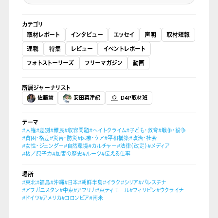
カテゴリ
取材レポート
インタビュー
エッセイ
声明
取材短報
連載
特集
レビュー
イベントレポート
フォトストーリーズ
フリーマガジン
動画
所属ジャーナリスト
佐藤慧
安田菜津紀
D4P取材班
テーマ
#人権
#差別
#難民
#収容問題
#ヘイトクライム
#子ども・教育
#戦争・紛争
#貧困・格差
#災害・防災
#医療・ケア
#平和構築
#政治・社会
#女性・ジェンダー
#自然環境
#カルチャー
#法律（改定）
#メディア
#核／原子力
#加害の歴史
#ルーツ
#伝える仕事
場所
#東北
#福島
#沖縄
#日本
#朝鮮半島
#イラク
#シリア
#パレスチナ
#アフガニスタン
#中東
#アフリカ
#東ティモール
#フィリピン
#ウクライナ
#ドイツ
#アメリカ
#コロンビア
#南米