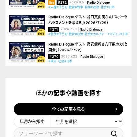
#272
2026.8.5
Radio Dialogue
#人権
#子ども・教育
#戦争・紛争
#政治・社会
#日本
Radio Dialogue ゲスト：谷口真由美さん「スポーツ
ハラスメントを考える」（2026/7/29）
#271
2026.7.29
Radio Dialogue
#差別
#子ども・教育
#政治・社会
#カルチャー
#メディア
#日本
Radio Dialogue ゲスト：高安健将さん「『数の力』と
国会」（2026/7/22）
#270
2026.7.22
Radio Dialogue
#政治・社会
#日本
ほかの記事や動画を探す
全ての記事を見る
年月から探す