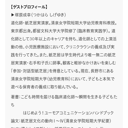
【ゲストプロフィール】
▶塚原成幸（つかはら しげゆき）
道化師・紙芝居実演家。清泉女学院短期大学幼児教育科教授。
東京都出身。都留文科大学大学院修了（臨床教育実践学）。 道
化師として30年以上のキャリアを持ち、道化師としての上演活
動の他、小児医療施設において、クリニクラウンの養成及び実
践を行ってきた。また、紙芝居は学生時代より唯一無二の紙芝
居実演家・右手和子氏に師事。観客と軽妙なかけあいを楽しむ
「参加・対話型紙芝居」を得意としている。現在、長野市にある
清泉女学院短期大学（幼児教育科）において、子どもと本気で
遊べる保育者の養成に取り組んでいる。
著書：こども時間を届ける臨床道化師～瞬間を生きる子どもた
ち
はじめよう！ユーモアコミュニケーションハンドブック
論文：紙芝居文化の動向Ⅰ～Ⅳ（清泉女学院短期大学紀要）