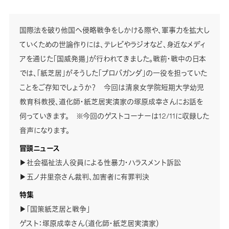
国際法を破り他国へ侵略戦争をしかける際や、軍事力を拡大し
ていくための世論作りには、テレビやラジオなど、身近なメディ
アを通じた「国威発揚」が行われてきました。戦前・戦中の日本
では、「紙芝居」がそうした「プロパガンダ」の一役を担っていた
ことをご存知でしょうか？ 今回は清泉女学院短期大学幼児
教育科教授、道化師・紙芝居実演家の塚原成幸さんにお話を
伺っていきます。 ※今回のゲストコーナーは12/11に収録した
音声になります。
冒頭ニュース
▶社会福祉法人役員による性暴力・ハラスメント訴訟
▶五ノ井里奈さん裁判、加害者に有罪判決
特集
▶「国策紙芝居と戦争」
ゲスト：塚原成幸さん（道化師・紙芝居実演家）