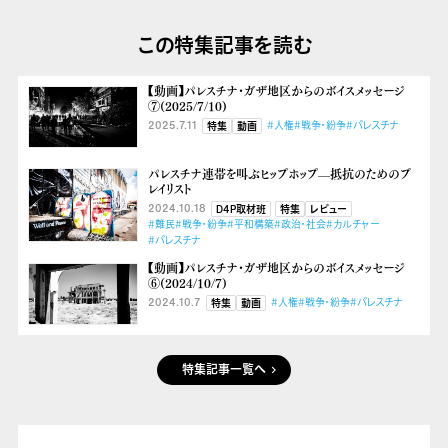
この特集記事を読む
【動画】パレスチナ・ガザ地区からのボイスメッセージ
⑦(2025/7/10)
2025.7.11
#人権
#戦争・紛争
#パレスチナ
特集
動画
パレスチナ連帯を叫ぶヒップホップ––抵抗のためのプ
レイリスト
2024.10.18
D4P取材班
特集
レビュー
#難民
#戦争・紛争
#平和構築
#政治・社会
#カルチャー
#パレスチナ
【動画】パレスチナ・ガザ地区からのボイスメッセージ
⑥(2024/10/7)
2024.10.7
#人権
#戦争・紛争
#パレスチナ
特集
動画
特集記事一覧へ