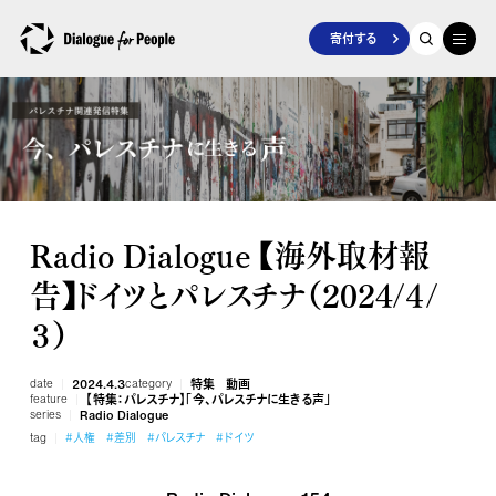
寄付する
Radio Dialogue 【海外取材報
告】ドイツとパレスチナ（2024/４/
３）
date
2024.4.3
category
特集
動画
feature
【特集：パレスチナ】「今、パレスチナに生きる声」
series
Radio Dialogue
tag
#人権
#差別
#パレスチナ
#ドイツ