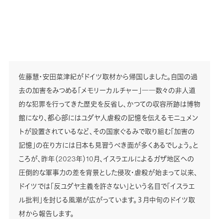
佐藤慧・安田菜津紀がドイツ取材から帰国しました。自国の過
去の加害をみつめる「メモリーカルチャー」――数々の非人道
的な犯罪を行ってきた歴史を反省し、かつての収容所跡は博物
館になり、都心部にはユダヤ人虐殺の記憶を伝えるモニュメン
トが設置されているなど、その国家ぐるみで取り組む「加害の
記憶」の在り方には日本も見習うべき面が多くあるでしょう。と
ころが、昨年（2023年）10月、イスラエルによるガザ地区への
圧倒的な軍事力の差を背景とした侵攻・虐殺が始まって以来、
ドイツでは「反ユダヤ主義を許さない」という名目で「イスラエ
ル批判」を封じる風潮が広がっています。３月中旬のドイツ取
材から報告します。