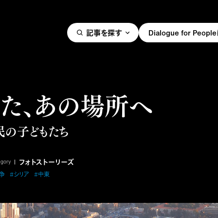
記事を探す
Dialogue for Peo
また、あの場所へ
民の子どもたち
フォトストーリーズ
egory
争
#シリア
#中東