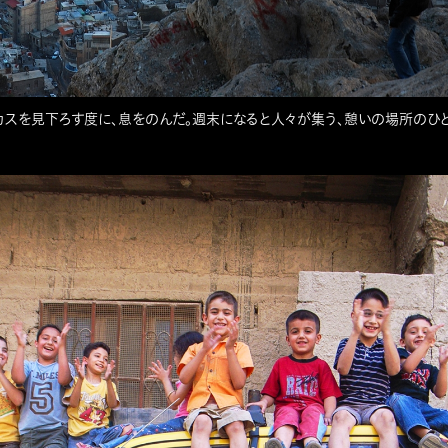
スカスを見下ろす度に、息をのんだ。週末になると人々が集う、憩いの場所のひ