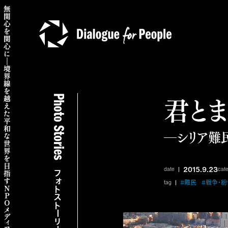
君と
Photo Stories
―シリア難
2015.9.23
date
cat
フォトストーリーズ
#難民
#戦争・紛
tag