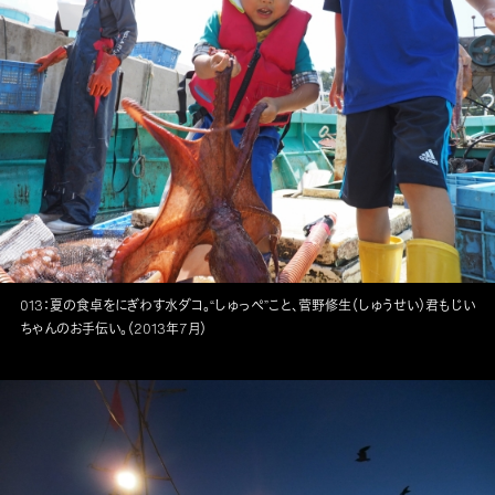
013：夏の食卓をにぎわす水ダコ。“しゅっぺ”こと、菅野修生（しゅうせい）君もじい
ちゃんのお手伝い。（2013年7月）