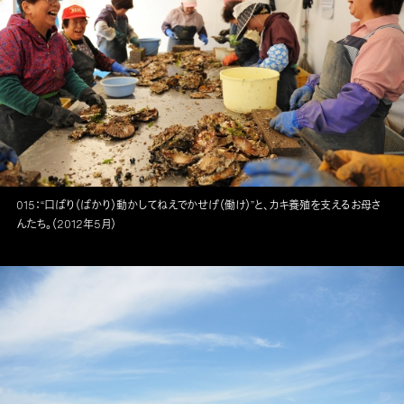
015：“口ばり（ばかり）動かしてねえでかせげ（働け）”と、カキ養殖を支えるお母さ
んたち。（2012年5月）