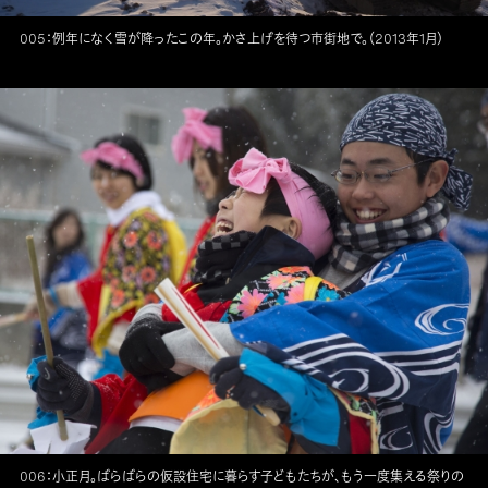
005：例年になく雪が降ったこの年。かさ上げを待つ市街地で。（2013年1月）
006：小正月。ばらばらの仮設住宅に暮らす子どもたちが、もう一度集える祭りの