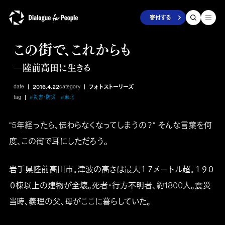
寄付する
この街で、これからも
―陸前高田に生きる
date
2016.4.22
category
フォトストーリーズ
tag
#災害・防災
#東北
“5年経ったら、伝わらなくなってしまうの？“ そんな言葉を何
度、この街で耳にしただろう。
岩手県陸前高田市。津波の高さは最大１７メートル超。１９０
０棟以上の建物が全壊。死者・行方不明者、約1800人。震災
当時、義理の父、母がここに暮らしていた。