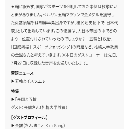
五輪に限らず、国家がスポーツを利用してきた事例は枚挙にい
とまがありません。ベルリン五輪マラソンで金メダルを獲得し
た孫基禎選手は朝鮮半島出身ですが、植民地支配下で「日本代
表」として出場しています。この優勝は、大日本帝国の中でどの
ように位置付けされていったのでしょうか？ 五輪と「政治」
「国威掲揚」「スポーツウォッシング」の問題など、札幌大学教員
の金誠さんと考えていきます。※本日のゲストコーナーは先日、
7月27日に収録した音声をお送りいたします。
冒頭ニュース
▶五輪とイスラエル
特集
▶「帝国と五輪」
ゲスト：金誠さん（札幌大学教員）
【ゲストプロフィール】
▶金誠（きん まこと Kim Sung）