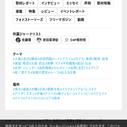
取材レポート
インタビュー
エッセイ
声明
取材短報
連載
特集
レビュー
イベントレポート
フォトストーリーズ
フリーマガジン
動画
所属ジャーナリスト
佐藤慧
安田菜津紀
D4P取材班
テーマ
#人権
#差別
#難民
#収容問題
#ヘイトクライム
#子ども・教育
#戦争・紛争
#貧困・格差
#災害・防災
#医療・ケア
#平和構築
#政治・社会
#女性・ジェンダー
#自然環境
#カルチャー
#法律（改定）
#メディア
#核／原子力
#加害の歴史
#ルーツ
#伝える仕事
場所
#東北
#福島
#沖縄
#日本
#朝鮮半島
#イラク
#シリア
#パレスチナ
#アフガニスタン
#中東
#アフリカ
#東ティモール
#フィリピン
#ウクライナ
#ドイツ
#アメリカ
#コロンビア
#南米
TOP
Radio Dialogue ゲスト：金誠さん「帝国と五輪」（2024/7/31）
提供するサービス向上のため、クッキー（Cookie）を使用しております。 このバナ