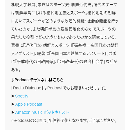
札幌大学教員、専攻はスポーツ史・朝鮮近代史。研究のテーマ
は朝鮮半島における植民地主義とスポーツ。植民地期の朝鮮
においてスポーツがどのような政治的機能・社会的機能を持っ
ていたのか、また朝鮮半島の脱植民地化のなかでスポーツの
果たした役割はどのようなものであったのかを研究している。
著書に『近代日本・朝鮮とスポーツ』『孫基禎ー帝国日本の朝鮮
人メダリスト』、編著に『帝国日本と越境するアスリート』、共著
に『平成時代の日韓関係』、『〈日韓連帯〉の政治社会学』などが
ある。
♪Podcastチャンネルはこちら
「Radio Dialogue」はPodcastでもお聴きいただけます。
▶
Spotify
▶
Apple Podcast
▶
Amazon music ポッドキャスト
※Podcastの公開は、配信終了後となります。ご了承ください。