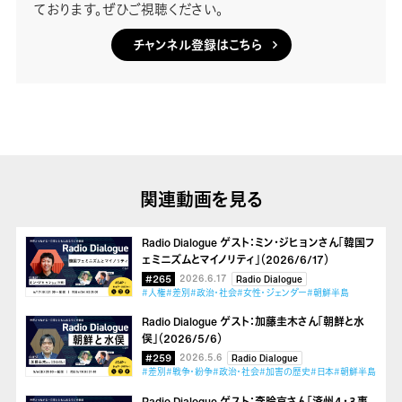
ております。ぜひご視聴ください。
チャンネル登録はこちら
関連動画を見る
Radio Dialogue ゲスト：ミン・ジヒョンさん「韓国フ
ェミニズムとマイノリティ」（2026/6/17）
#265
2026.6.17
Radio Dialogue
#人権
#差別
#政治・社会
#女性・ジェンダー
#朝鮮半島
Radio Dialogue ゲスト：加藤圭木さん「朝鮮と水
俣」（2026/5/6）
#259
2026.5.6
Radio Dialogue
#差別
#戦争・紛争
#政治・社会
#加害の歴史
#日本
#朝鮮半島
Radio Dialogue ゲスト：李昤京さん「済州４・３事