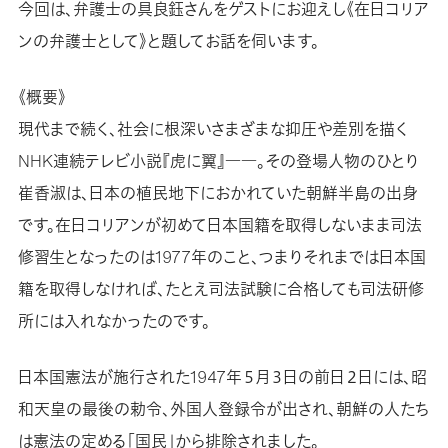
今回は、弁護士の具良鈺さんをゲストにお迎えし《在日コリア
ンの弁護士として》と題してお話を伺います。
《概要》
現代まで続く、社会に根深いさまざまな抑圧や差別を描く
NHK連続テレビ小説『虎に翼』――。その登場人物のひとり
崔香淑は、日本の植民地下におかれていた朝鮮半島の出身
です。在日コリアンが初めて日本国籍を取得しないまま司法
修習生となったのは1977年のこと、つまりそれまでは日本国
籍を取得しなければ、たとえ司法試験に合格しても司法研修
所には入れなかったのです。
日本国憲法が施行された1947年５月３日の前日２日には、昭
和天皇の最後の勅令、外国人登録令が出され、朝鮮の人たち
は憲法の定める「国民」から排除されました。