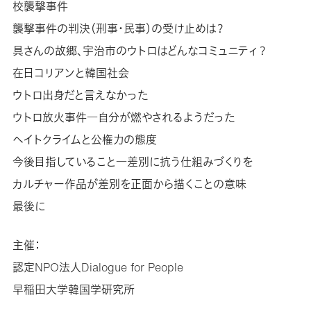
校襲撃事件
襲撃事件の判決（刑事・民事）の受け止めは？
具さんの故郷、宇治市のウトロはどんなコミュニティ？
在日コリアンと韓国社会
ウトロ出身だと言えなかった
ウトロ放火事件―自分が燃やされるようだった
ヘイトクライムと公権力の態度
今後目指していること―差別に抗う仕組みづくりを
カルチャー作品が差別を正面から描くことの意味
最後に
主催：
認定NPO法人Dialogue for People
早稲田大学韓国学研究所