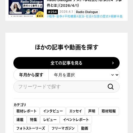
件とは」（2026/4/1）
#254
2026.4.1
Radio Dialogue
#戦争・紛争
#平和構築
#政治・社会
#加害の歴史
#朝鮮半島
ほかの記事や動画を探す
全ての記事を見る
年月から探す
カテゴリ
取材レポート
インタビュー
エッセイ
声明
取材短報
連載
特集
レビュー
イベントレポート
フォトストーリーズ
フリーマガジン
動画