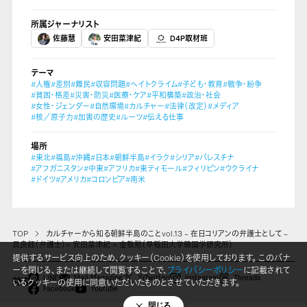
所属ジャーナリスト
佐藤慧
安田菜津紀
D4P取材班
テーマ
#人権
#差別
#難民
#収容問題
#ヘイトクライム
#子ども・教育
#戦争・紛争
#貧困・格差
#災害・防災
#医療・ケア
#平和構築
#政治・社会
#女性・ジェンダー
#自然環境
#カルチャー
#法律（改定）
#メディア
#核／原子力
#加害の歴史
#ルーツ
#伝える仕事
場所
#東北
#福島
#沖縄
#日本
#朝鮮半島
#イラク
#シリア
#パレスチナ
#アフガニスタン
#中東
#アフリカ
#東ティモール
#フィリピン
#ウクライナ
#ドイツ
#アメリカ
#コロンビア
#南米
TOP
カルチャーから知る朝鮮半島のことvol.13 – 在日コリアンの弁護士として –
具良鈺（弁護士）× 安田菜津紀 × 金敬黙（早稲田大学韓国学研究所）
提供するサービス向上のため、クッキー（Cookie）を使用しております。 このバナ
ーを閉じる、または継続して閲覧することで、
プライバシーポリシー
に記載されて
LINE
Mail Magazine
X(Twitter)
Instagram
Threads
いるクッキーの使用に同意いただいたものとさせていただきます。
SNS
Facebook
Youtube
閉じる