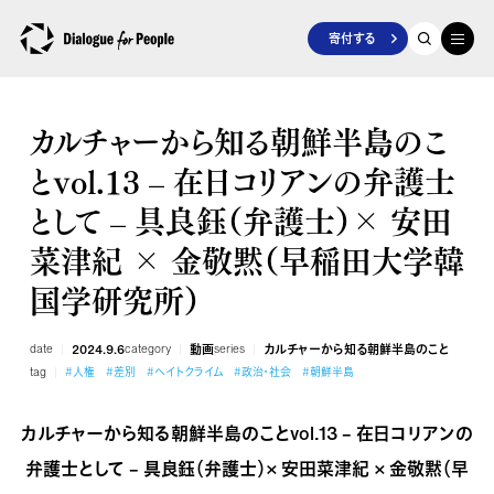
寄付する
カルチャーから知る朝鮮半島のこ
とvol.13 – 在日コリアンの弁護士
として – 具良鈺（弁護士）× 安田
菜津紀 × 金敬黙（早稲田大学韓
国学研究所）
date
2024.9.6
category
動画
series
カルチャーから知る朝鮮半島のこと
tag
#人権
#差別
#ヘイトクライム
#政治・社会
#朝鮮半島
カルチャーから知る朝鮮半島のことvol.13 – 在日コリアンの
弁護士として – 具良鈺（弁護士）× 安田菜津紀 × 金敬黙（早