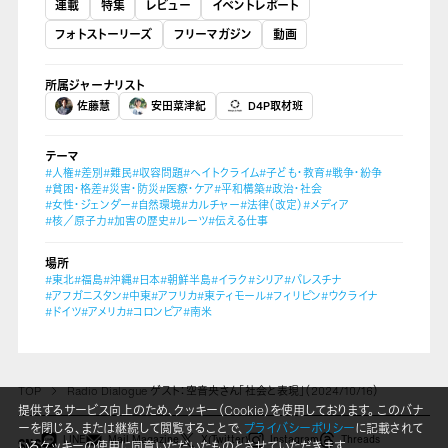
連載
特集
レビュー
イベントレポート
フォトストーリーズ
フリーマガジン
動画
所属ジャーナリスト
佐藤慧
安田菜津紀
D4P取材班
テーマ
#人権
#差別
#難民
#収容問題
#ヘイトクライム
#子ども・教育
#戦争・紛争
#貧困・格差
#災害・防災
#医療・ケア
#平和構築
#政治・社会
#女性・ジェンダー
#自然環境
#カルチャー
#法律（改定）
#メディア
#核／原子力
#加害の歴史
#ルーツ
#伝える仕事
場所
#東北
#福島
#沖縄
#日本
#朝鮮半島
#イラク
#シリア
#パレスチナ
#アフガニスタン
#中東
#アフリカ
#東ティモール
#フィリピン
#ウクライナ
#ドイツ
#アメリカ
#コロンビア
#南米
TOP
Radio Dialogue ゲスト：空音央さん「社会と表現」（2024/10/16）
提供するサービス向上のため、クッキー（Cookie）を使用しております。 このバナ
ーを閉じる、または継続して閲覧することで、
プライバシーポリシー
に記載されて
LINE
Mail Magazine
X(Twitter)
Instagram
Threads
いるクッキーの使用に同意いただいたものとさせていただきます。
SNS