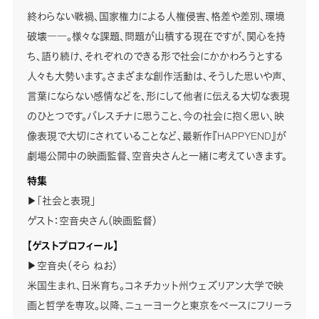
終わらない戦禍、国家権力による人権侵害、格差や差別、環境
破壊――。様々な課題、問題が山積する現在ですが、関心を持
ち、語り続け、それぞれのできる形で社会にかかわろうとする
人々も大勢います。さまざまな創作活動は、そうした思いや声、
言葉にならない感情などを、形にして他者に伝える大切な表現
のひとつです。パレスチナに思うこと、今の社会に抱く思い、映
像表現で大切にされていることなど、最新作『HAPPYEND』が
劇場公開中の映画監督、空音央さんと一緒に考えていきます。
特集
▶「社会と表現」
ゲスト：空音央さん（映画監督）
【ゲストプロフィール】
▶空音央（そら ねお）
米国生まれ、日米育ち。コネチカット州ウェズリアン大学で映
画と哲学を専攻。以降、ニューヨークと東京をベースにフリーラ