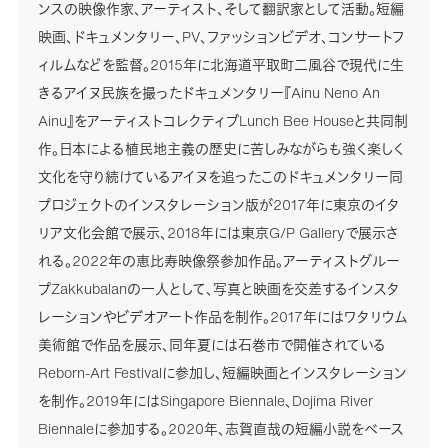
ンスの映像作家、アーティスト、そして翻訳家として活動。短編
映画、ドキュメンタリー、PV、ファッションビデオ、コンサートフ
ィルムなどを監督。2015年に北海道平取町二風谷で現代に生
きるアイヌ民族を撮ったドキュメンタリー『Ainu Neno An
Ainu』をアーティストコレクティブLunch Bee Houseと共同制
作。日本による植民地主義の歴史に苦しみながらも強く楽しく
文化を守り続けているアイヌを追ったこのドキュメンタリー同
プロジェクトのインスタレーション版が2017年に東京のイタ
リア文化会館で展示、2018年には東京G/P Galleryで展示さ
れる。2022年の恵比寿映像祭参加作品。アーティストグルー
プZakkubalanの一人として、写真と映画を交差するインスタ
レーションやビデオアート作品を制作。2017年にはワタリウム
美術館で作品を展示、同年夏には石巻市で開催されている
Reborn-Art Festivalに参加し、短編映画とインスタレーション
を制作。2019年にはSingapore Biennale、Dojima River
Biennaleに参加する。2020年、志賀直哉の短編小説をベース