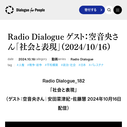
寄付する
Radio Dialogue ゲスト：空音央さ
ん「社会と表現」（2024/10/16）
date
2024.10.16
category
動画
series
Radio Dialogue
tag
#人権
#戦争・紛争
#平和構築
#政治・社会
#日本
#パレスチナ
Radio Dialogue_182
「社会と表現」
（ゲスト：空音央さん｜安田菜津紀・佐藤慧 2024年10月16日
配信）