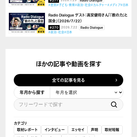
#271
2026.7.29
Radio Dialogue
#差別
#子ども・教育
#政治・社会
#カルチャー
#メディア
#日本
Radio Dialogue ゲスト：高安健将さん「『数の力』と
国会」（2026/7/22）
#270
2026.7.22
Radio Dialogue
#政治・社会
#日本
ほかの記事や動画を探す
全ての記事を見る
年月から探す
カテゴリ
取材レポート
インタビュー
エッセイ
声明
取材短報