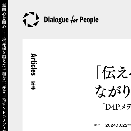
Articles
「伝え
なが
記事
―「D4Pメ
2024.10.22
date
wr