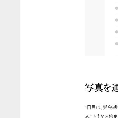
写真を通
1日目は、弊会
ること】から始ま