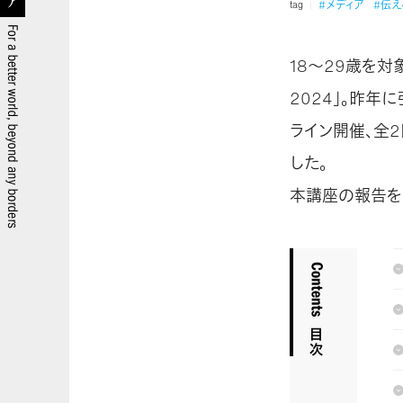
#メディア
#伝え
tag
18〜29歳を対
2024」。昨年
ライン開催、全
した。
本講座の報告を