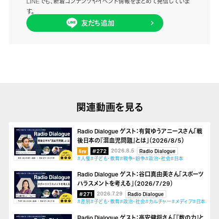
LINEでも、新着コンテンツやイベント情報をまとめて発信していま
す。
友だち追加
関連動画を見る
Radio Dialogue ゲスト：有賀ゆうアニースさん「戦
後日本の『混血児問題』とは」（2026/8/5）
#272
2026.8.5
Radio Dialogue
#人権
#子ども・教育
#戦争・紛争
#政治・社会
#日本
Radio Dialogue ゲスト：谷口真由美さん「スポーツ
ハラスメントを考える」（2026/7/29）
#271
2026.7.29
Radio Dialogue
#差別
#子ども・教育
#政治・社会
#カルチャー
#メディア
#日本
Radio Dialogue ゲスト：高安健将さん「『数の力』と