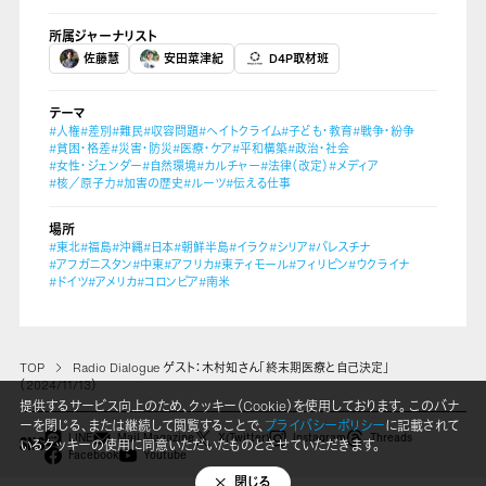
所属ジャーナリスト
佐藤慧
安田菜津紀
D4P取材班
テーマ
#人権
#差別
#難民
#収容問題
#ヘイトクライム
#子ども・教育
#戦争・紛争
#貧困・格差
#災害・防災
#医療・ケア
#平和構築
#政治・社会
#女性・ジェンダー
#自然環境
#カルチャー
#法律（改定）
#メディア
#核／原子力
#加害の歴史
#ルーツ
#伝える仕事
場所
#東北
#福島
#沖縄
#日本
#朝鮮半島
#イラク
#シリア
#パレスチナ
#アフガニスタン
#中東
#アフリカ
#東ティモール
#フィリピン
#ウクライナ
#ドイツ
#アメリカ
#コロンビア
#南米
TOP
Radio Dialogue ゲスト：木村知さん「終末期医療と自己決定」
（2024/11/13）
提供するサービス向上のため、クッキー（Cookie）を使用しております。 このバナ
ーを閉じる、または継続して閲覧することで、
プライバシーポリシー
に記載されて
LINE
Mail Magazine
X(Twitter)
Instagram
Threads
いるクッキーの使用に同意いただいたものとさせていただきます。
SNS
Facebook
Youtube
閉じる