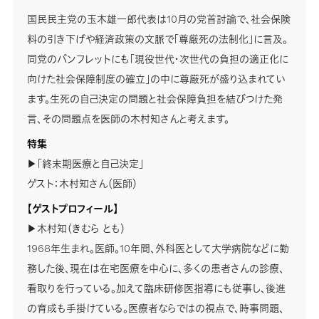
国民民主党の玉木雄一郎代表は10月の党首討論で、社会保険
料の引き下げや経済政策の文脈で「尊厳死の法制化」に言及。
同党のパンフレットにも「現役世代・次世代の負担の適正化に
向けた社会保障制度の確立」の中に尊厳死が盛り込まれてい
ます。生死の自己決定の問題と社会保障負担を結びつけた発
言、その問題点を医師の木村知さんと考えます。
特集
▶「終末期医療と自己決定」
ゲスト：木村知さん（医師）
【ゲストプロフィール】
▶木村知（きむら とも）
1968年生まれ。医師。10年間、外科医として大学病院などに勤
務した後、現在は在宅医療を中心に、多くの患者さんの診療、
看取りを行っている。加えて臨床研修医指導にも従事し、後進
の育成も手掛けている。医療者ならではの視点で、時事問題、