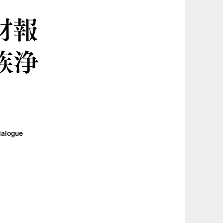
取材報
族浄
ialogue