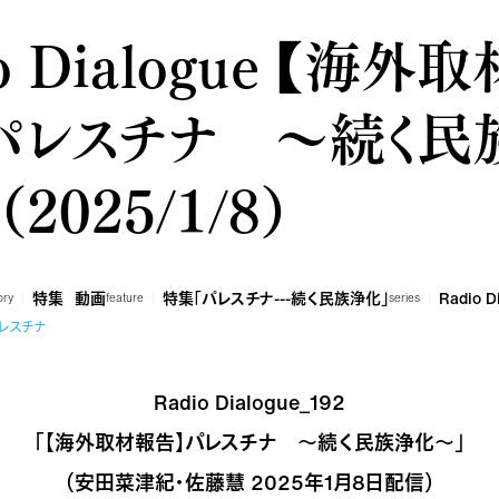
o Dialogue 【海外
「パレスチナ ～続く民
2025/1/8）
特集
動画
特集「パレスチナ---続く民族浄化」
Radio D
ory
feature
series
レスチナ
Radio Dialogue_192
「【海外取材報告】パレスチナ ～続く民族浄化～」
（安田菜津紀・佐藤慧 2025年1月8日配信）