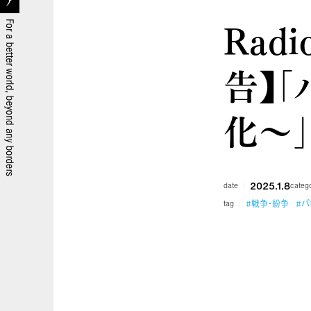
Radi
告】
化～」（
2025.1.8
date
categ
#戦争・紛争
#パ
tag