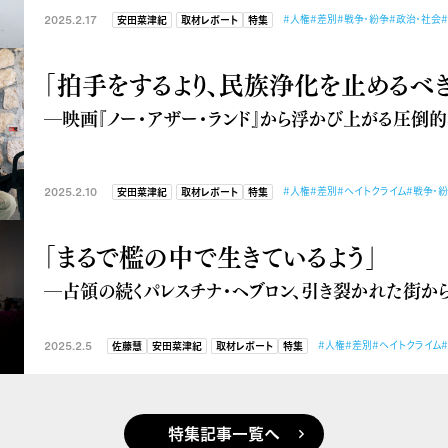
2025.2.17
#人権
#差別
#戦争・紛争
#政治・社会
安田菜津紀
取材レポート
特集
「拍手をするより、民族浄化を止めるべき
―映画『ノー・アザー・ランド』から浮かび上がる圧倒
2025.2.10
#人権
#差別
#ヘイトクライム
#戦争・
安田菜津紀
取材レポート
特集
「まるで檻の中で生きているよう」
―占領の続くパレスチナ・ヘブロン、引き裂かれた街か
2025.2.5
#人権
#差別
#ヘイトクライム
佐藤慧
安田菜津紀
取材レポート
特集
特集記事一覧へ