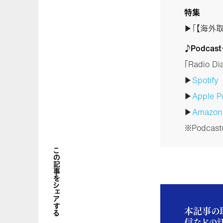
特集
▶「【海外
♪Podca
「Radio 
▶
Spotify
▶
Apple P
▶
Amazo
※Podca
この記事をシェアする
本記事の
信などの