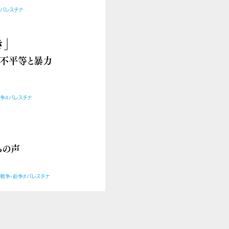
#パレスチナ
」
的不平等と暴力
紛争
#パレスチナ
らの声
#戦争・紛争
#パレスチナ