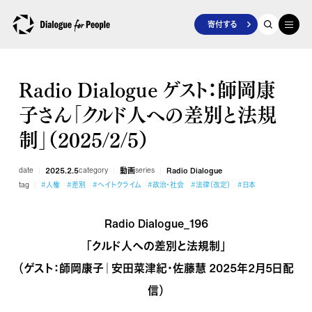
寄付する
Radio Dialogue ゲスト：師岡康
子さん「クルド人への差別と法規
制」（2025/2/5）
date
2025.2.5
category
動画
series
Radio Dialogue
tag
#人権
#差別
#ヘイトクライム
#政治・社会
#法律（改定）
#日本
Radio Dialogue_196
「クルド人への差別と法規制」
（ゲスト：師岡康子｜安田菜津紀・佐藤慧 2025年2月5日配
信）