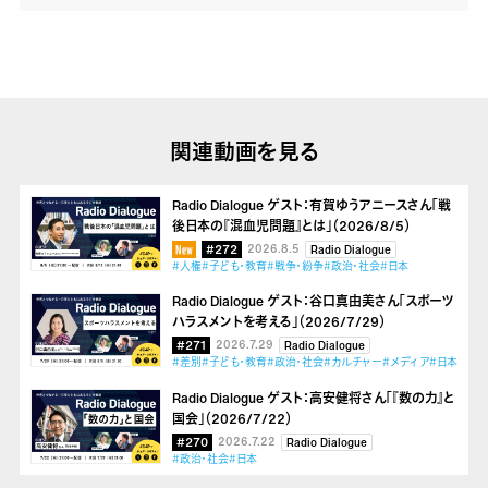
関連動画を見る
Radio Dialogue ゲスト：有賀ゆうアニースさん「戦
後日本の『混血児問題』とは」（2026/8/5）
#272
2026.8.5
Radio Dialogue
#人権
#子ども・教育
#戦争・紛争
#政治・社会
#日本
Radio Dialogue ゲスト：谷口真由美さん「スポーツ
ハラスメントを考える」（2026/7/29）
#271
2026.7.29
Radio Dialogue
#差別
#子ども・教育
#政治・社会
#カルチャー
#メディア
#日本
Radio Dialogue ゲスト：高安健将さん「『数の力』と
国会」（2026/7/22）
#270
2026.7.22
Radio Dialogue
#政治・社会
#日本