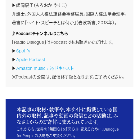
▶師岡康子（もろおか やすこ）
弁護士。外国人人権法連絡会事務局長。国際人権法学会理事。
著書に『ヘイト・スピーチとは何か』（岩波新書、2013年）。
♪Podcastチャンネルはこちら
「Radio Dialogue」はPodcastでもお聴きいただけます。
▶
Spotify
▶
Apple Podcast
▶
Amazon music ポッドキャスト
※Podcastの公開は、配信終了後となります。ご了承ください。
本記事の取材・執筆や、本サイトに掲載している国
内外の取材、記事や動画の発信などの活動は、み
なさまからのご寄付に支えられています。
これからも、世界の「無関心」を「関心」に変えるために、Dialogue
for Peopleの活動をご支援ください。