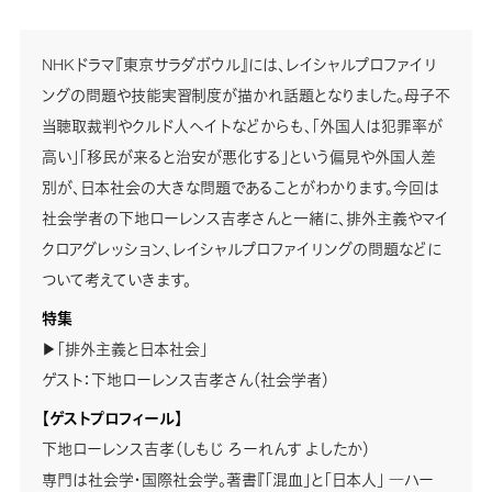
NHKドラマ『東京サラダボウル』には、レイシャルプロファイリ
ングの問題や技能実習制度が描かれ話題となりました。母子不
当聴取裁判やクルド人ヘイトなどからも、「外国人は犯罪率が
高い」「移民が来ると治安が悪化する」という偏見や外国人差
別が、日本社会の大きな問題であることがわかります。今回は
社会学者の下地ローレンス吉孝さんと一緒に、排外主義やマイ
クロアグレッション、レイシャルプロファイリングの問題などに
ついて考えていきます。
特集
▶「排外主義と日本社会」
ゲスト：下地ローレンス吉孝さん（社会学者）
【ゲストプロフィール】
下地ローレンス吉孝（しもじ ろーれんす よしたか）
専門は社会学・国際社会学。著書『「混血」と「日本人」 ―ハー