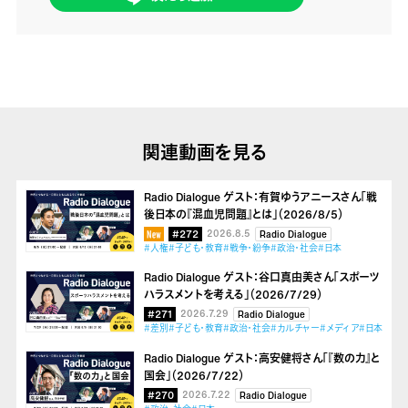
関連動画を見る
Radio Dialogue ゲスト：有賀ゆうアニースさん「戦
後日本の『混血児問題』とは」（2026/8/5）
#272
2026.8.5
Radio Dialogue
#人権
#子ども・教育
#戦争・紛争
#政治・社会
#日本
Radio Dialogue ゲスト：谷口真由美さん「スポーツ
ハラスメントを考える」（2026/7/29）
#271
2026.7.29
Radio Dialogue
#差別
#子ども・教育
#政治・社会
#カルチャー
#メディア
#日本
Radio Dialogue ゲスト：高安健将さん「『数の力』と
国会」（2026/7/22）
#270
2026.7.22
Radio Dialogue