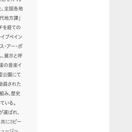
た、全国各地
現代地方譚」
サーチを経ての
ライブペイン
ス・アー・ポ
し、展示と呼
支援の音楽イ
玉姫公園にて
動員された
組み、歴史
ている。
」が選ばれ、
と共に3ピー
ミュージッ