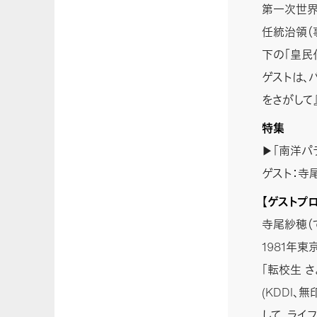
第一次世界
任統治領（
下の「皇民
ゲストは、
をさがして
特集
▶「南洋パ
ゲスト：寺
【ゲストプ
寺尾紗穂（
1981年
「転校生 
(KDDI
して、ライ