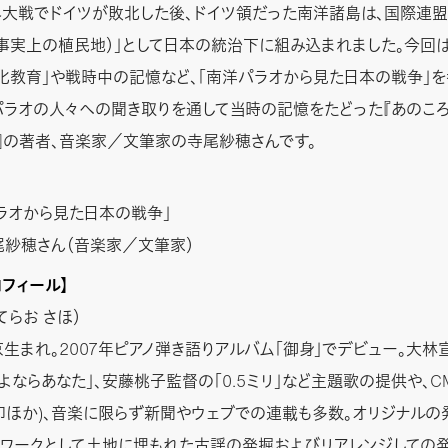
大戦でドイツが敗北した後、ドイツ領だった南洋諸島は、国際連盟
事実上の植民地）」として日本の統治下に組み込まれました。今回
化教育」や戦時中の記憶など、「南洋パラオから見た日本の戦争」を
パラオの人々への聞き取りを通して当時の記憶をたどった『あのこ
』の著者、音楽家／文筆家の寺尾紗穂さんです。
ラオから見た日本の戦争」
尾紗穂さん（音楽家／文筆家）
ロフィール】
てらお さほ）
東京生まれ。2007年ピアノ弾き語りアルバム「御身」でデビュー。大
さよならあなた」、安藤桃子監督の「0.5ミリ」など主題歌の提供や、C
、無印ほか)、音楽に限らず新聞やウェブでの連載も多数。オリジナル
フワークとして土地に埋もれた古謡の発掘およびリアレンジしての発