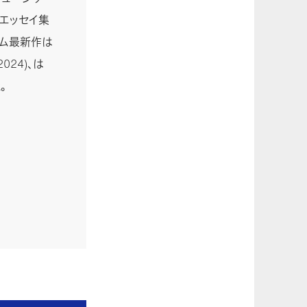
エッセイ集
バム最新作は
024)、は
。