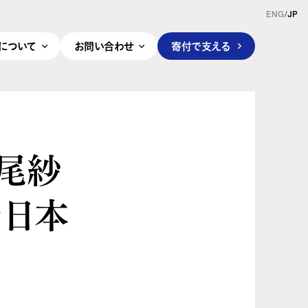
ENG
/
JP
pleについて
お問い合わせ
寄付で支える
寺尾紗
た日本