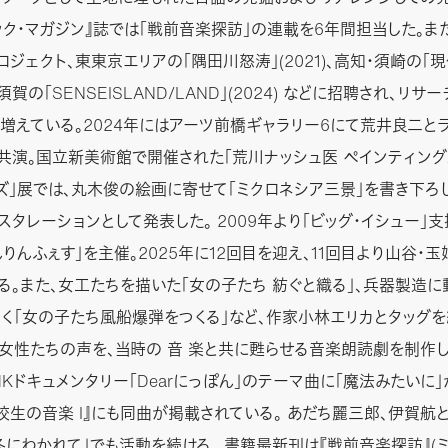
ック・マガジン』誌では「戦前音楽探訪」の連載を6年間担当した。ま
ロジェクト、東東京エリアの「隅田川怒涛」(2021)、高知・須崎の「
、横須賀の「SENSEISLAND/LAND」(2024) などに招聘され、リ
増えている。2024年にはアーツ前橋ギャラリー6にて荒井良二と
共演。国立新美術館で開催された「荒川ナッシュ医 ペインティング
ズ」展では、丸木俊の絵画に寄せて「ミクロネシア三景」を書き下ろ
スタレーションとして発表した。 2009年より「ビッグ・イシュー」
んりんふぇす」を主催。2025年に12回目を迎え、11回目より山谷・
る。また、女工たちを描いた「女の子たち 紡ぐと織る」、兵器製造に
く「女の子たち風船爆弾をつくる」など、作家小林エリカとタッグを
女性たちの声を、当時の 音 楽と共に甦らせる音楽朗読劇を制作し
NHKドキュメンタリー「Dearにっぽん」のテーマ曲に「魔法みたいに
校生の音楽 I』にも同曲が掲載されている。 あだち麗三郎、伊賀航
冬にわかれて」でも活動を続ける。 書籍最新刊は『戦前音楽探訪』(