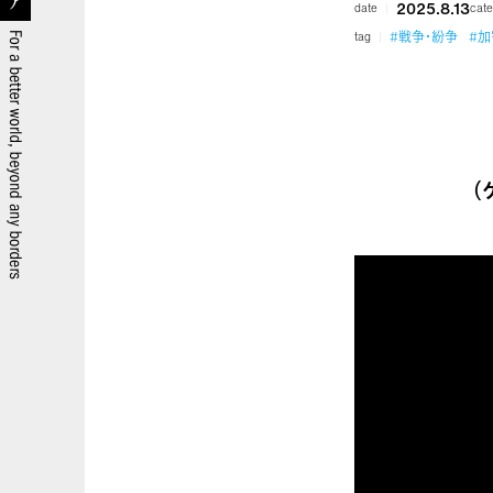
2025.8.13
date
cate
#戦争・紛争
#
tag
（