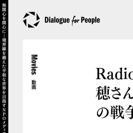
Movies
Radi
動画
穂さ
の戦争」