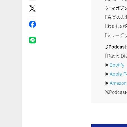
ク・マガジ
『音楽のま
「わたしの好
『ミュージ
♪Podca
「Radio 
▶
Spotify
▶
Apple P
▶
Amazo
※Podca