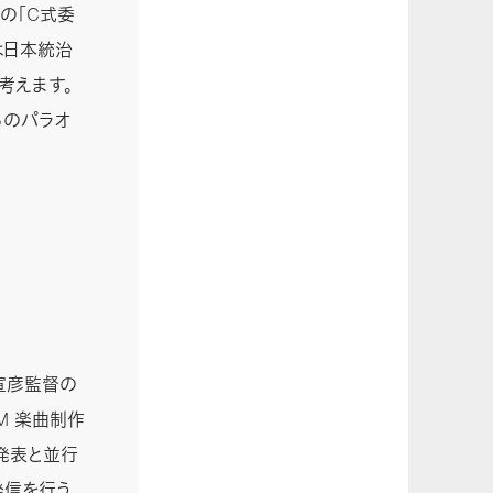
の「C式委
は日本統治
考えます。
ろのパラオ
林宣彦監督の
M 楽曲制作
の発表と並行
信を行う。