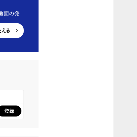
動画の発
支える