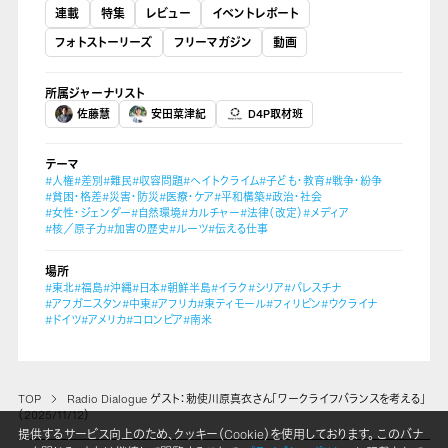
連載
特集
レビュー
イベントレポート
フォトストーリーズ
フリーマガジン
動画
所属ジャーナリスト
佐藤慧
安田菜津紀
D4P取材班
テーマ
#人権
#差別
#難民
#収容問題
#ヘイトクライム
#子ども・教育
#戦争・紛争
#貧困・格差
#災害・防災
#医療・ケア
#平和構築
#政治・社会
#女性・ジェンダー
#自然環境
#カルチャー
#法律（改定）
#メディア
#核／原子力
#加害の歴史
#ルーツ
#伝える仕事
場所
#東北
#福島
#沖縄
#日本
#朝鮮半島
#イラク
#シリア
#パレスチナ
#アフガニスタン
#中東
#アフリカ
#東ティモール
#フィリピン
#ウクライナ
#ドイツ
#アメリカ
#コロンビア
#南米
TOP
Radio Dialogue ゲスト：勅使川原真衣さん「ワークライフバランスを考える」
（2025/11/12）
提供するサービス向上のため、クッキー（Cookie）を使用しております。 このバナ