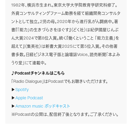
1982年、横浜市生まれ。東京大学大学院教育学研究科修了。
外資コンサルティングファーム勤務を経て組織開発コンサルタ
ントとして独立。2児の母。2020年から進行乳がん闘病中。著
書『「能力」の生きづらさをほぐす』（どく社）は紀伊國屋じんぶ
ん大賞2024で第8位入賞。続く『働くということ 「能力主義」を
超えて』（集英社）は新書大賞2025にて第5位入賞。その他著
書多数。日経ビジネス電子版と論壇誌Voice、読売新聞「本よみ
うり堂」にて連載中。
♪Podcastチャンネルはこちら
「Radio Dialogue」はPodcastでもお聴きいただけます。
▶
Spotify
▶
Apple Podcast
▶
Amazon music ポッドキャスト
※Podcastの公開は、配信終了後となります。ご了承ください。