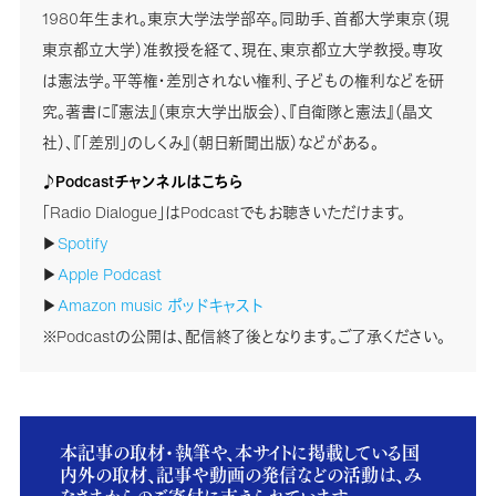
1980年生まれ。東京大学法学部卒。同助手、首都大学東京（現
東京都立大学）准教授を経て、現在、東京都立大学教授。専攻
は憲法学。平等権・差別されない権利、子どもの権利などを研
究。著書に『憲法』（東京大学出版会）、『自衛隊と憲法』（晶文
社）、『「差別」のしくみ』（朝日新聞出版）などがある。
♪Podcastチャンネルはこちら
「Radio Dialogue」はPodcastでもお聴きいただけます。
▶
Spotify
▶
Apple Podcast
▶
Amazon music ポッドキャスト
※Podcastの公開は、配信終了後となります。ご了承ください。
本記事の取材・執筆や、本サイトに掲載している国
内外の取材、記事や動画の発信などの活動は、み