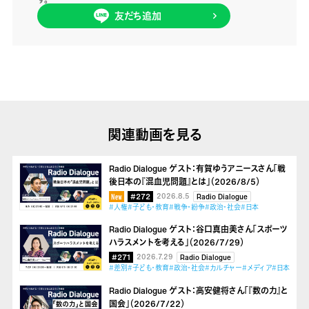
友だち追加
関連動画を見る
Radio Dialogue ゲスト：有賀ゆうアニースさん「戦
後日本の『混血児問題』とは」（2026/8/5）
#272
2026.8.5
Radio Dialogue
#人権
#子ども・教育
#戦争・紛争
#政治・社会
#日本
Radio Dialogue ゲスト：谷口真由美さん「スポーツ
ハラスメントを考える」（2026/7/29）
#271
2026.7.29
Radio Dialogue
#差別
#子ども・教育
#政治・社会
#カルチャー
#メディア
#日本
Radio Dialogue ゲスト：高安健将さん「『数の力』と
国会」（2026/7/22）