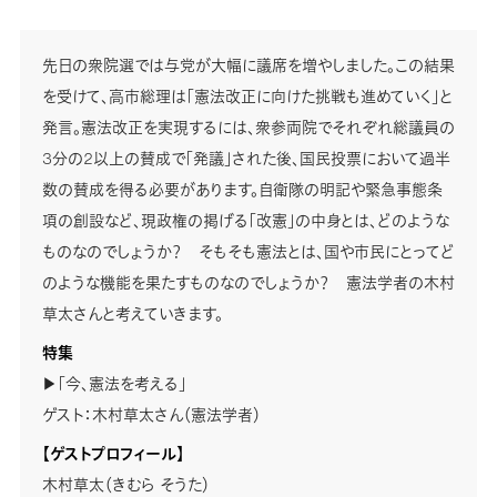
先日の衆院選では与党が大幅に議席を増やしました。この結果
を受けて、高市総理は「憲法改正に向けた挑戦も進めていく」と
発言。憲法改正を実現するには、衆参両院でそれぞれ総議員の
3分の2以上の賛成で「発議」された後、国民投票において過半
数の賛成を得る必要があります。自衛隊の明記や緊急事態条
項の創設など、現政権の掲げる「改憲」の中身とは、どのような
ものなのでしょうか？ そもそも憲法とは、国や市民にとってど
のような機能を果たすものなのでしょうか？ 憲法学者の木村
草太さんと考えていきます。
特集
▶「今、憲法を考える」
ゲスト：木村草太さん（憲法学者）
【ゲストプロフィール】
木村草太（きむら そうた）