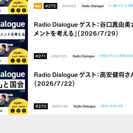
#272
2026.8.5
#人権
#子ども・教
Radio Dialogue
Radio Dialogue ゲスト：谷口真
メントを考える」（2026/7/29）
#271
2026.7.29
#差別
#子ども・教育
#政治
Radio Dialogue
Radio Dialogue ゲスト：高安健
（2026/7/22）
#270
2026.7.22
#政治・社会
#日本
Radio Dialogue