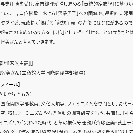
与党圧勝を受け、高市総理が推し進める「伝統的家族観」に基づ
ています。皇位継承における「男系男子」への固執や、選択的夫婦
姿勢など、現政権が掲げる「家族主義」の背後にはなにがあるので
が特定の家族のあり方を「伝統」として押し付けることの危うさと
智美さんと考えていきます。
権と『家族主義』」
口智美さん（立命館大学国際関係学部教員）
ロフィール】
やまぐち ともみ）
国際関係学部教員。文化人類学、フェミニズムを専門とし、現代日
究、特にフェミニズムや右派運動の調査研究を行う。共著に、『社
ミニズムの「失われた時代」と草の根保守運動』（斉藤正美・荻上チ
房2012）、『海を渡る「慰安婦」問題ー右派の歴史戦を問う』（能川元