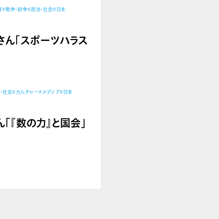
育
#戦争・紛争
#政治・社会
#日本
由美さん「スポーツハラス
・社会
#カルチャー
#メディア
#日本
将さん「『数の力』と国会」