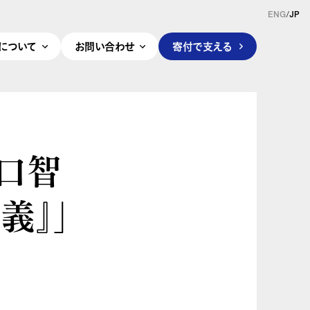
ENG
/
JP
pleについて
お問い合わせ
寄付で支える
山口智
義』」