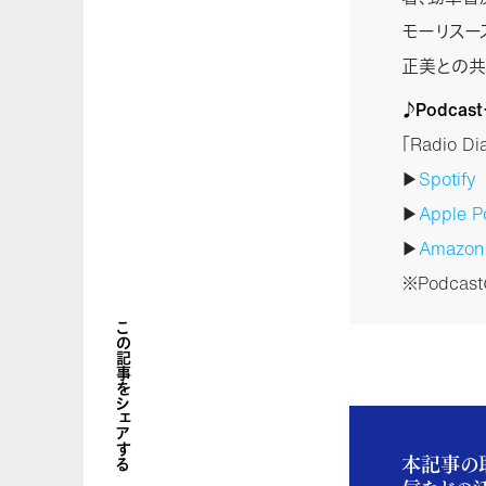
モーリスー
正美との共著
♪Podca
「Radio 
▶
Spotify
▶
Apple P
▶
Amazo
※Podca
この記事をシェアする
本記事の