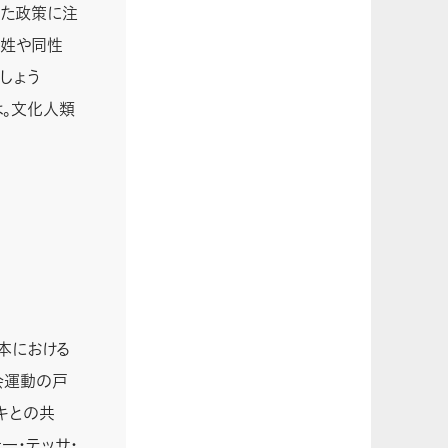
いた政策に注
別姓や同性
しょう
は。文化人類
本における
会運動の戸
キとの共
一・テッサ・