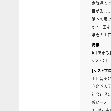
衆院選での
目が集まっ
婚への反対
か？ 国家
学者の山口
特集
▶「高市政
ゲスト：山
【ゲストプ
山口智美（
立命館大学
社会運動研
惑いーフェ
著、勁草書